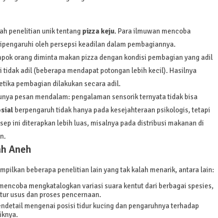
ah penelitian unik tentang
pizza keju
. Para ilmuwan mencoba
ipengaruhi oleh persepsi keadilan dalam pembagiannya.
ok orang diminta makan pizza dengan kondisi pembagian yang adil
tidak adil (beberapa mendapat potongan lebih kecil). Hasilnya
etika pembagian dilakukan secara adil.
unya pesan mendalam: pengalaman sensorik ternyata tidak bisa
sial
berpengaruh tidak hanya pada kesejahteraan psikologis, tetapi
ep ini diterapkan lebih luas, misalnya pada distribusi makanan di
n.
ah Aneh
mpilkan beberapa penelitian lain yang tak kalah menarik, antara lain:
i mencoba mengkatalogkan variasi suara kentut dari berbagai spesies,
ur usus dan proses pencernaan.
endetail mengenai posisi tidur kucing dan pengaruhnya terhadap
iknya.