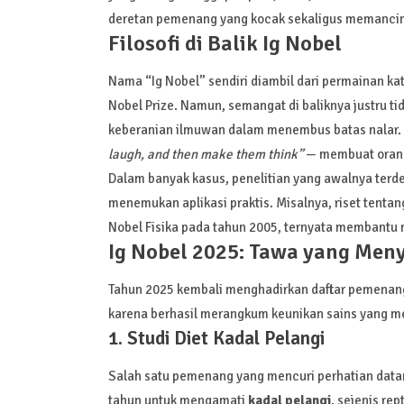
deretan pemenang yang kocak sekaligus memancing 
Filosofi di Balik Ig Nobel
Nama “Ig Nobel” sendiri diambil dari permainan kat
Nobel Prize. Namun, semangat di baliknya justru t
keberanian ilmuwan dalam menembus batas nalar. 
laugh, and then make them think”
— membuat orang 
Dalam banyak kasus, penelitian yang awalnya terd
menemukan aplikasi praktis. Misalnya, riset tent
Nobel Fisika pada tahun 2005, ternyata membantu 
Ig Nobel 2025: Tawa yang Meny
Tahun 2025 kembali menghadirkan daftar pemenang
karena berhasil merangkum keunikan sains yang men
1. Studi Diet Kadal Pelangi
Salah satu pemenang yang mencuri perhatian datan
tahun untuk mengamati
kadal pelangi
, sejenis re