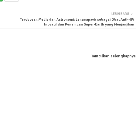
LEBIH BARU
Terobosan Medis dan Astronomi: Lenacapavir sebagai Obat Anti-HIV
Inovatif dan Penemuan Super-Earth yang Menjanjikan
Tampilkan selengkapnya