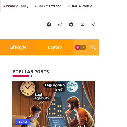
Privacy Policy
Documentation
DMCA Policy
Lifestyle
Laptop
POPULAR POSTS
TRENDS