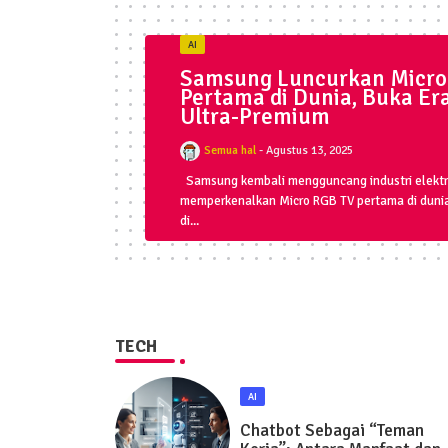
AI
Samsung Luncurkan Micro
Pertama di Dunia, Buka Er
Ultra-Premium
Semua hal
Agustus 13, 2025
Samsung kembali mengguncang industri elektr
memperkenalkan Micro RGB TV pertama di dunia,
di...
TECH
AI
Chatbot Sebagai “Teman