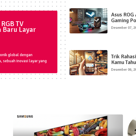
Asus ROG A
Gaming Po
 RGB TV
a Baru Layar
Desember 07, 2
onik global dengan
Trik Rahas
 sebuah inovasi layar yang
Kamu Tahu
Desember 06, 2