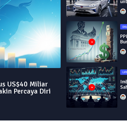
unt
DO
PP
Bu
LIF
Im
us US$40 Miliar
Sah
kin Percaya Diri