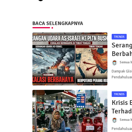
BACA SELENGKAPNYA
TRENDS
Serang
Berbah
Semua h
Dampak Globa
Pendahuluan
TRENDS
Krisis
Terhad
Semua h
Pendahuluan