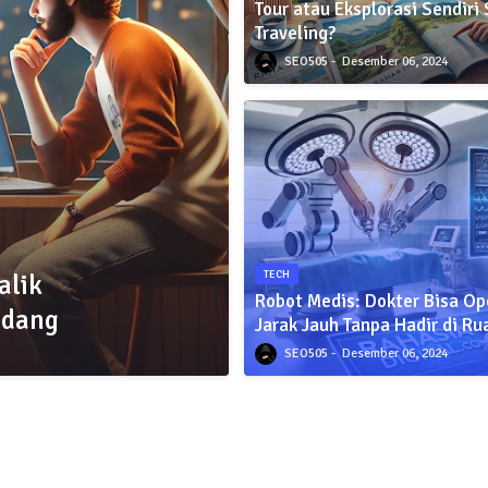
Tour atau Eksplorasi Sendiri
Traveling?
SEO505
Desember 06, 2024
alik
TECH
Robot Medis: Dokter Bisa Op
adang
Jarak Jauh Tanpa Hadir di R
SEO505
Desember 06, 2024