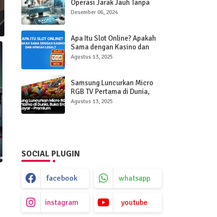
Operasi Jarak Jauh Tanpa
Hadir di Ruangan
Desember 06, 2024
Apa Itu Slot Online? Apakah
Sama dengan Kasino dan
Apakah Legal?
Agustus 13, 2025
Samsung Luncurkan Micro
RGB TV Pertama di Dunia,
Buka Era Baru Layar Ultra-
Agustus 13, 2025
Premium
SOCIAL PLUGIN
facebook
whatsapp
instagram
youtube