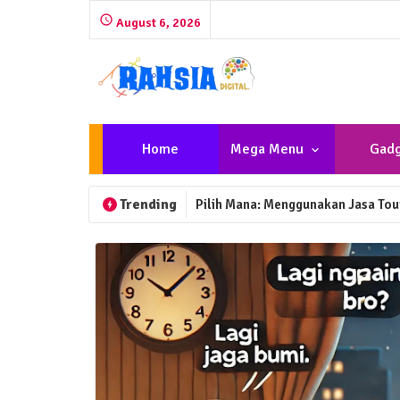
August 6, 2026
Home
Mega Menu
Gadg
Trending
Pilih Mana: Menggunakan Jasa Tour
Robot Medis: Dokter Bisa Operasi