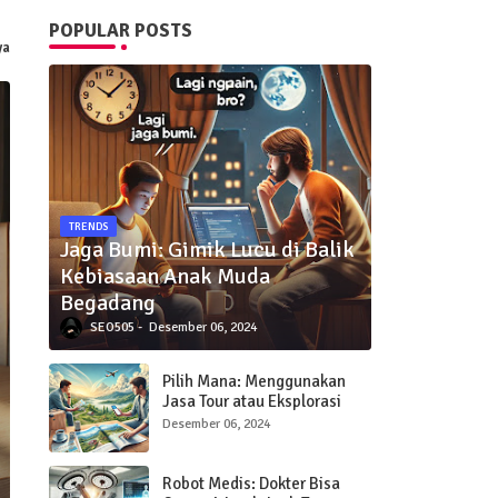
POPULAR POSTS
ya
TRENDS
Jaga Bumi: Gimik Lucu di Balik
Kebiasaan Anak Muda
Begadang
SEO505
Desember 06, 2024
Pilih Mana: Menggunakan
Jasa Tour atau Eksplorasi
Sendiri Saat Traveling?
Desember 06, 2024
Robot Medis: Dokter Bisa