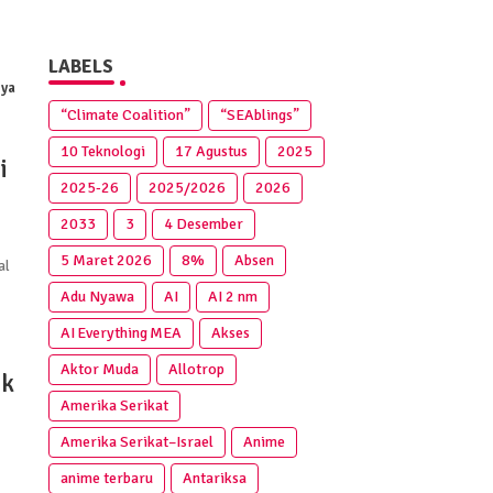
LABELS
nya
“Climate Coalition”
“SEAblings”
10 Teknologi
17 Agustus
2025
i
2025‑26
2025/2026
2026
2033
3
4 Desember
5 Maret 2026
8%
Absen
al
Adu Nyawa
AI
AI 2 nm
AI Everything MEA
Akses
Aktor Muda
Allotrop
ak
Amerika Serikat
Amerika Serikat–Israel
Anime
anime terbaru
Antariksa