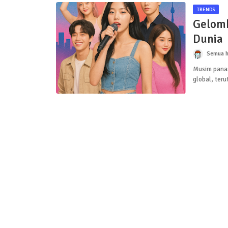
TRENDS
Gelomb
Dunia
Semua h
Musim panas
global, ter