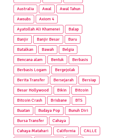
Australia
Awal
Awal Tahun
Awsubs
Axiom 4
Ayatollah Ali Khamenei
Balap
Banjir
Banjir Besar
Baru
Batalkan
Bawah
Belgia
Bencana alam
Bentuk
Berbasis
Berbasis Logam
Bergejolak
Berita Transfer
Bersejarah
Bersiap
Besar Hollywood
Bikin
Bitcoin
Bitcoin Crash
Brisbane
BTS
Buatan
Budaya Pop
Bunuh Diri
Bursa Transfer
Cahaya
Cahaya Matahari
California
CALLE