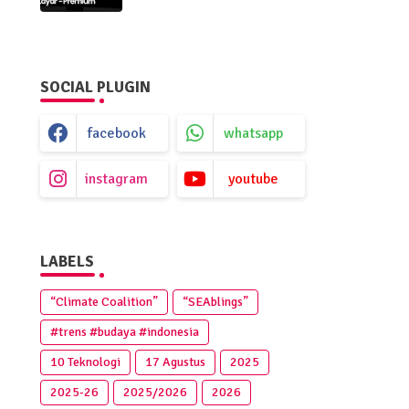
Premium
SOCIAL PLUGIN
facebook
whatsapp
instagram
youtube
LABELS
“Climate Coalition”
“SEAblings”
#trens #budaya #indonesia
10 Teknologi
17 Agustus
2025
2025‑26
2025/2026
2026