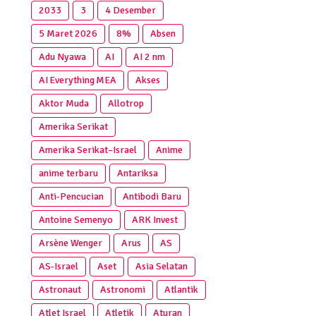
2033
3
4 Desember
5 Maret 2026
8%
Absen
Adu Nyawa
AI
AI 2 nm
AI Everything MEA
Akses
Aktor Muda
Allotrop
Amerika Serikat
Amerika Serikat–Israel
Anime
anime terbaru
Antariksa
Anti‑Pencucian
Antibodi Baru
Antoine Semenyo
ARK Invest
Arsène Wenger
Arus
AS
AS-Israel
Aset
Asia Selatan
Astronaut
Astronomi
Atlantik
Atlet Israel
Atletik
Aturan