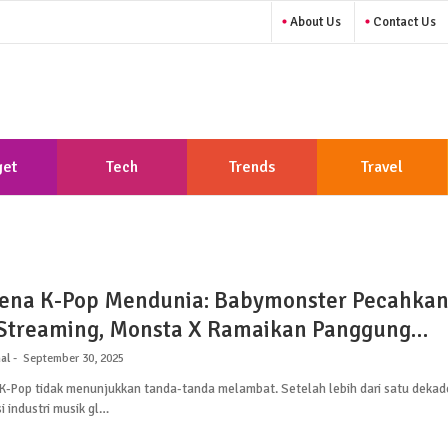
About Us
Contact Us
et
Tech
Trends
Travel
na K-Pop Mendunia: Babymonster Pecahka
Streaming, Monsta X Ramaikan Panggung
asional
al
September 30, 2025
-Pop tidak menunjukkan tanda-tanda melambat. Setelah lebih dari satu dekad
 industri musik gl…