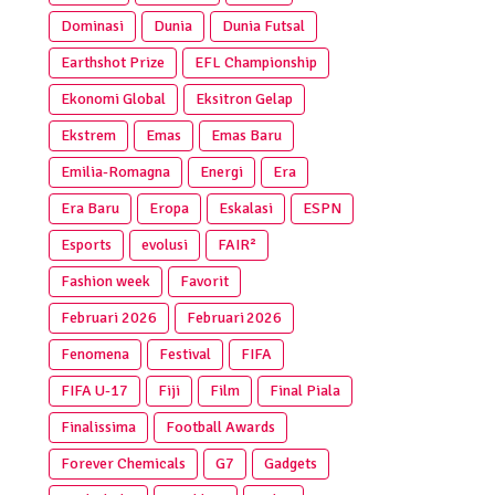
Dominasi
Dunia
Dunia Futsal
Earthshot Prize
EFL Championship
Ekonomi Global
Eksitron Gelap
Ekstrem
Emas
Emas Baru
Emilia-Romagna
Energi
Era
Era Baru
Eropa
Eskalasi
ESPN
Esports
evolusi
FAIR²
Fashion week
Favorit
Februari 2026
Februari 2026
Fenomena
Festival
FIFA
FIFA U-17
Fiji
Film
Final Piala
Finalissima
Football Awards
Forever Chemicals
G7
Gadgets