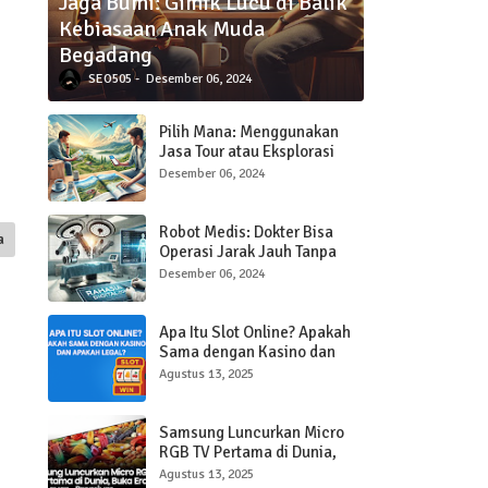
Jaga Bumi: Gimik Lucu di Balik
Kebiasaan Anak Muda
Begadang
SEO505
Desember 06, 2024
Pilih Mana: Menggunakan
Jasa Tour atau Eksplorasi
Sendiri Saat Traveling?
Desember 06, 2024
Robot Medis: Dokter Bisa
a
Operasi Jarak Jauh Tanpa
Hadir di Ruangan
Desember 06, 2024
Apa Itu Slot Online? Apakah
Sama dengan Kasino dan
Apakah Legal?
Agustus 13, 2025
Samsung Luncurkan Micro
RGB TV Pertama di Dunia,
Buka Era Baru Layar Ultra-
Agustus 13, 2025