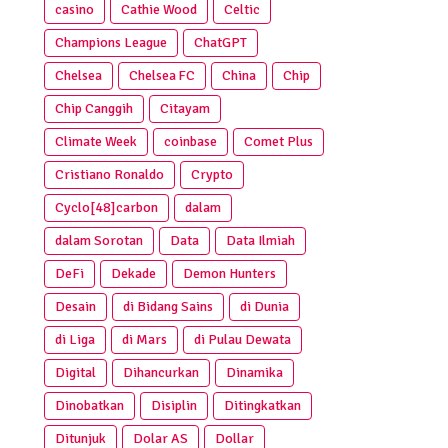
casino
Cathie Wood
Celtic
Champions League
ChatGPT
Chelsea
Chelsea FC
China
Chip
Chip Canggih
Citayam
Climate Week
coinbase
Comet Plus
Cristiano Ronaldo
Crypto
Cyclo[48]carbon
dalam
dalam Sorotan
Data
Data Ilmiah
DeFi
Dekade
Demon Hunters
Desain
di Bidang Sains
di Dunia
di Liga
di Mars
di Pulau Dewata
Digital
Dihancurkan
Dinamika
Dinobatkan
Disiplin
Ditingkatkan
Ditunjuk
Dolar AS
Dollar