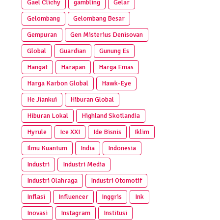
Gael Clichy
gambling
Gelar
Gelombang
Gelombang Besar
Gempuran
Gen Misterius Denisovan
Global
Guardian
Gunung Es
Hangat
Harapan
Harga Emas
Harga Karbon Global
Hawk-Eye
He Jiankui
Hiburan Global
Hiburan Lokal
Highland Skotlandia
Hyrule
Ice XXI
Ide Bisnis
Iklim
Ilmu Kuantum
India
Indonesia
Industri
Industri Media
Industri Olahraga
Industri Otomotif
Inflasi
Influencer
Inggris
Ink
Inovasi
Instagram
Institusi