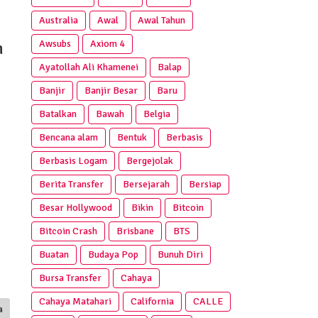
Australia
Awal
Awal Tahun
Awsubs
Axiom 4
h
Ayatollah Ali Khamenei
Balap
Banjir
Banjir Besar
Baru
Batalkan
Bawah
Belgia
Bencana alam
Bentuk
Berbasis
Berbasis Logam
Bergejolak
Berita Transfer
Bersejarah
Bersiap
Besar Hollywood
Bikin
Bitcoin
Bitcoin Crash
Brisbane
BTS
Buatan
Budaya Pop
Bunuh Diri
Bursa Transfer
Cahaya
Cahaya Matahari
California
CALLE
a