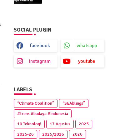
Premium
8
SOCIAL PLUGIN
facebook
whatsapp
instagram
youtube
i
LABELS
“Climate Coalition”
“SEAblings”
#trens #budaya #indonesia
10 Teknologi
17 Agustus
2025
2025‑26
2025/2026
2026