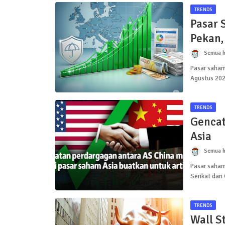
TRENDS
Pasar 
Pekan,
Asuran
Semua h
Pasar saham
Agustus 202
TRENDS
Gencat
Asia
Semua h
Pasar saham
Serikat dan
TRENDS
Wall S