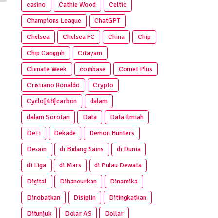
casino
Cathie Wood
Celtic
Champions League
ChatGPT
Chelsea
Chelsea FC
China
Chip
Chip Canggih
Citayam
Climate Week
coinbase
Comet Plus
Cristiano Ronaldo
Crypto
Cyclo[48]carbon
dalam
dalam Sorotan
Data
Data Ilmiah
DeFi
Dekade
Demon Hunters
Desain
di Bidang Sains
di Dunia
di Liga
di Mars
di Pulau Dewata
Digital
Dihancurkan
Dinamika
Dinobatkan
Disiplin
Ditingkatkan
Ditunjuk
Dolar AS
Dollar