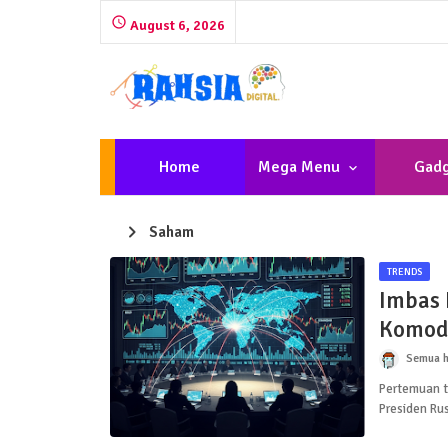
August 6, 2026
Home
Mega Menu
Gadg
Saham
TRENDS
Imbas 
Komodi
Semua h
Pertemuan t
Presiden Rus