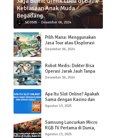
Jaga Bumi: Gimik Lucu di Balik
Kebiasaan Anak Muda
Begadang
SEO505
Desember 06, 2024
Pilih Mana: Menggunakan
Jasa Tour atau Eksplorasi
Sendiri Saat Traveling?
Desember 06, 2024
Robot Medis: Dokter Bisa
Operasi Jarak Jauh Tanpa
Hadir di Ruangan
Desember 06, 2024
Apa Itu Slot Online? Apakah
Sama dengan Kasino dan
Apakah Legal?
Agustus 13, 2025
Samsung Luncurkan Micro
RGB TV Pertama di Dunia,
Buka Era Baru Layar Ultra-
Agustus 13, 2025