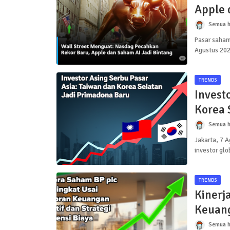
Apple 
Semua h
Pasar saham
Agustus 202
TRENDS
Invest
Korea 
Semua h
Jakarta, 7 
investor glo
TRENDS
Kinerj
Keuanga
Semua h