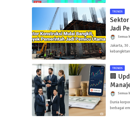
TRENDS
Sektor
Jadi P
Semua h
Jakarta, 30
kebangkitan
TRENDS
🏢 Upd
Manaje
Semua h
Dunia korpor
berbagai em