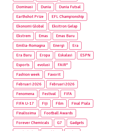
Dominasi
Dunia
Dunia Futsal
Earthshot Prize
EFL Championship
Ekonomi Global
Eksitron Gelap
Ekstrem
Emas
Emas Baru
Emilia-Romagna
Energi
Era
Era Baru
Eropa
Eskalasi
ESPN
Esports
evolusi
FAIR²
Fashion week
Favorit
Februari 2026
Februari 2026
Fenomena
Festival
FIFA
FIFA U-17
Fiji
Film
Final Piala
Finalissima
Football Awards
Forever Chemicals
G7
Gadgets