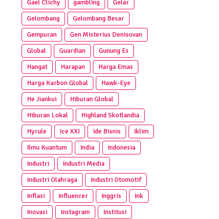
Gael Clichy
gambling
Gelar
Gelombang
Gelombang Besar
Gempuran
Gen Misterius Denisovan
Global
Guardian
Gunung Es
Hangat
Harapan
Harga Emas
Harga Karbon Global
Hawk-Eye
He Jiankui
Hiburan Global
Hiburan Lokal
Highland Skotlandia
Hyrule
Ice XXI
Ide Bisnis
Iklim
Ilmu Kuantum
India
Indonesia
Industri
Industri Media
Industri Olahraga
Industri Otomotif
Inflasi
Influencer
Inggris
Ink
Inovasi
Instagram
Institusi