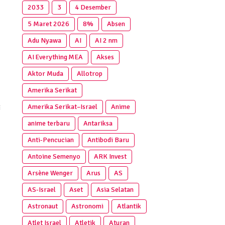
2033
3
4 Desember
5 Maret 2026
8%
Absen
Adu Nyawa
AI
AI 2 nm
AI Everything MEA
Akses
Aktor Muda
Allotrop
Amerika Serikat
Amerika Serikat–Israel
Anime
i
anime terbaru
Antariksa
Anti‑Pencucian
Antibodi Baru
Antoine Semenyo
ARK Invest
,
Arsène Wenger
Arus
AS
AS-Israel
Aset
Asia Selatan
Astronaut
Astronomi
Atlantik
Atlet Israel
Atletik
Aturan