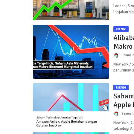
London, 5 Ag
lonjakan sig
TRENDS
Alibab
Makro 
Semua h
New York / 
penurunan s
TRENDS
Saham 
Apple 
Semua h
New York, 1
teknologi 