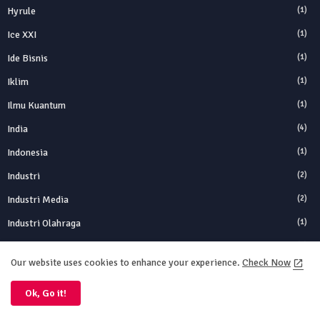
Hyrule
(1)
Ice XXI
(1)
Ide Bisnis
(1)
Iklim
(1)
Ilmu Kuantum
(1)
India
(4)
Indonesia
(1)
Industri
(2)
Industri Media
(2)
Industri Olahraga
(1)
Industri Otomotif
(1)
Our website uses cookies to enhance your experience.
Check Now
Inflasi
(3)
Ok, Go it!
Influencer
(1)
Inggris
(1)