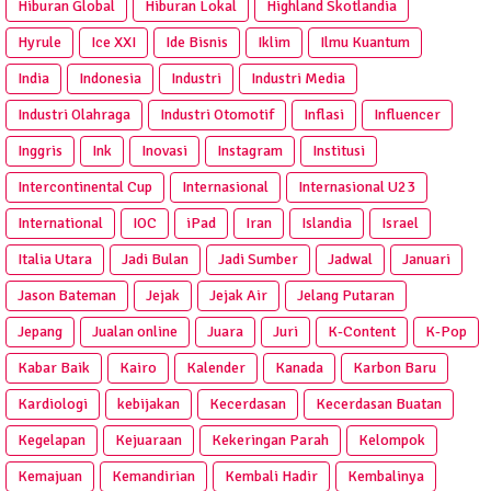
Hiburan Global
Hiburan Lokal
Highland Skotlandia
Hyrule
Ice XXI
Ide Bisnis
Iklim
Ilmu Kuantum
India
Indonesia
Industri
Industri Media
Industri Olahraga
Industri Otomotif
Inflasi
Influencer
Inggris
Ink
Inovasi
Instagram
Institusi
Intercontinental Cup
Internasional
Internasional U23
International
IOC
iPad
Iran
Islandia
Israel
Italia Utara
Jadi Bulan
Jadi Sumber
Jadwal
Januari
Jason Bateman
Jejak
Jejak Air
Jelang Putaran
Jepang
Jualan online
Juara
Juri
K-Content
K-Pop
Kabar Baik
Kairo
Kalender
Kanada
Karbon Baru
Kardiologi
kebijakan
Kecerdasan
Kecerdasan Buatan
Kegelapan
Kejuaraan
Kekeringan Parah
Kelompok
Kemajuan
Kemandirian
Kembali Hadir
Kembalinya