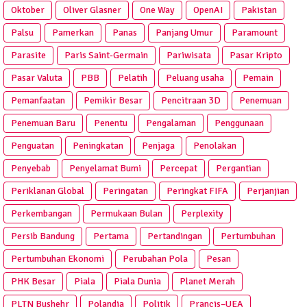
Oktober
Oliver Glasner
One Way
OpenAI
Pakistan
Palsu
Pamerkan
Panas
Panjang Umur
Paramount
Parasite
Paris Saint-Germain
Pariwisata
Pasar Kripto
Pasar Valuta
PBB
Pelatih
Peluang usaha
Pemain
Pemanfaatan
Pemikir Besar
Pencitraan 3D
Penemuan
Penemuan Baru
Penentu
Pengalaman
Penggunaan
Penguatan
Peningkatan
Penjaga
Penolakan
Penyebab
Penyelamat Bumi
Percepat
Pergantian
Periklanan Global
Peringatan
Peringkat FIFA
Perjanjian
Perkembangan
Permukaan Bulan
Perplexity
Persib Bandung
Pertama
Pertandingan
Pertumbuhan
Pertumbuhan Ekonomi
Perubahan Pola
Pesan
PHK Besar
Piala
Piala Dunia
Planet Merah
PLTN Bushehr
Polandia
Politik
Prancis–UEA