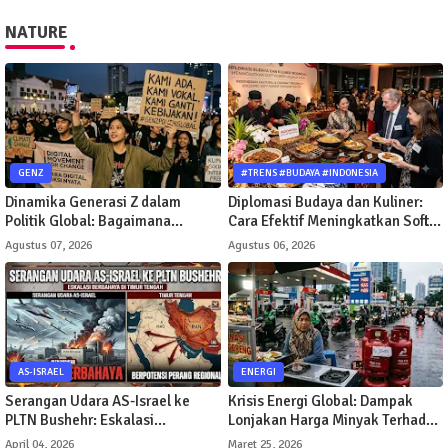
NATURE
GENZ
#TRENS #BUDAYA #INDONESIA
Dinamika Generasi Z dalam
Diplomasi Budaya dan Kuliner:
Politik Global: Bagaimana
Cara Efektif Meningkatkan Soft
Gerakan Digital Mengubah Arah
Power Suatu Negara
Agustus 07, 2026
Agustus 06, 2026
Kebijakan Publik
AS-ISRAEL
ENERGI
Serangan Udara AS-Israel ke
Krisis Energi Global: Dampak
PLTN Bushehr: Eskalasi
Lonjakan Harga Minyak Terhadap
Berbahaya di Timur Tengah
Perekonomian Indonesia
April 04, 2026
Maret 25, 2026