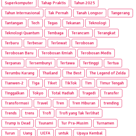
Superkomputer
Tahap Praktis
Tahun 2025
Tahun Internasional
Tak Pernah
Tanah Longsor
Tangerang
Tantangan
Tech
Tegas
Tekanan
Teknologi
Teknologi Quantum
Tembaga
Terancam
Terangkat
Terbaru
Terbesar
Terlewat
Terobosan
Terobosan Baru
Terobosan Ilmiah
Terobosan Medis
Terpanas
Tersembunyi
Tertawa
Tertinggi
Tertua
Terumbu Karang
Thailand
The Best
The Legend of Zelda
Tianwen-2
Tiga
Tiket
TikTok
Tim
Timur Tengah
Tinggalkan
Tokyo
Total Hadiah
Tragedi
Transfer
Transformasi
Travel
Tren
Tren Hiburan
trending
Trends
trens
Trofi
Trofi yang Tak Terlihat
Trump Is Dead
Tsunami
Tur Pra‑Musim
Turnamen
Turun
Uang
UEFA
untuk
Upaya Kembal