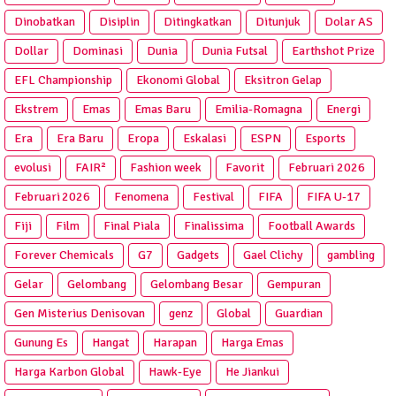
Dinobatkan
Disiplin
Ditingkatkan
Ditunjuk
Dolar AS
Dollar
Dominasi
Dunia
Dunia Futsal
Earthshot Prize
EFL Championship
Ekonomi Global
Eksitron Gelap
Ekstrem
Emas
Emas Baru
Emilia-Romagna
Energi
Era
Era Baru
Eropa
Eskalasi
ESPN
Esports
evolusi
FAIR²
Fashion week
Favorit
Februari 2026
Februari 2026
Fenomena
Festival
FIFA
FIFA U-17
Fiji
Film
Final Piala
Finalissima
Football Awards
Forever Chemicals
G7
Gadgets
Gael Clichy
gambling
Gelar
Gelombang
Gelombang Besar
Gempuran
Gen Misterius Denisovan
genz
Global
Guardian
Gunung Es
Hangat
Harapan
Harga Emas
Harga Karbon Global
Hawk-Eye
He Jiankui