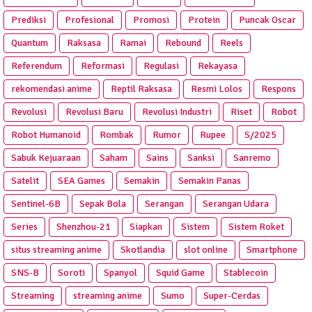
Prediksi
Profesional
Promosi
Protein
Puncak Oscar
Quantum
Raksasa
Ramai
Rebound
Reels
Referendum
Reformasi
Regulasi
Rekayasa
rekomendasi anime
Reptil Raksasa
Resmi Lolos
Respons
Revolusi
Revolusi Baru
Revolusi Industri
Riset
Robot
Robot Humanoid
Rombak
Rumor
Rupee
S/2025
Sabuk Kejuaraan
Saham
Sains
Sanksi
Sanremo
Satelit
SEA Games
Semakin
Semakin Panas
Sentinel-6B
Sepak Bola
Serangan
Serangan Udara
Series
Shenzhou-21
Siapkan
Sistem
Sistem Roket
situs streaming anime
Skotlandia
slot online
Smartphone
SNS-B
Soroti
Spanyol
Squid Game
Stablecoin
Streaming
streaming anime
Sumo
Super-Cerdas