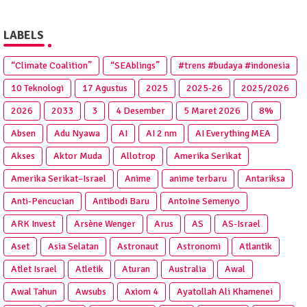
LABELS
“Climate Coalition”
“SEAblings”
#trens #budaya #indonesia
10 Teknologi
17 Agustus
2025
2025‑26
2025/2026
2026
2033
3
4 Desember
5 Maret 2026
8%
Absen
Adu Nyawa
AI
AI 2 nm
AI Everything MEA
Akses
Aktor Muda
Allotrop
Amerika Serikat
Amerika Serikat–Israel
Anime
anime terbaru
Antariksa
Anti‑Pencucian
Antibodi Baru
Antoine Semenyo
ARK Invest
Arsène Wenger
Arus
AS
AS-Israel
Aset
Asia Selatan
Astronaut
Astronomi
Atlantik
Atlet Israel
Atletik
Aturan
Australia
Awal
Awal Tahun
Awsubs
Axiom 4
Ayatollah Ali Khamenei