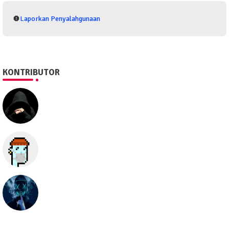
Laporkan Penyalahgunaan
KONTRIBUTOR
SEO505
Semua hal
seolawak