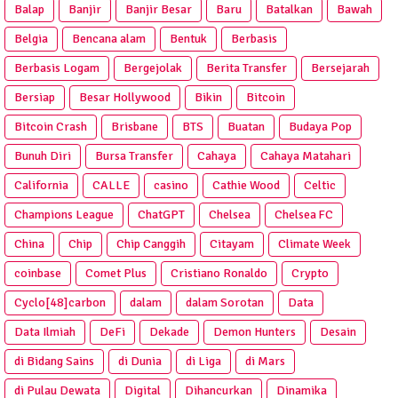
Balap
Banjir
Banjir Besar
Baru
Batalkan
Bawah
Belgia
Bencana alam
Bentuk
Berbasis
Berbasis Logam
Bergejolak
Berita Transfer
Bersejarah
Bersiap
Besar Hollywood
Bikin
Bitcoin
Bitcoin Crash
Brisbane
BTS
Buatan
Budaya Pop
Bunuh Diri
Bursa Transfer
Cahaya
Cahaya Matahari
California
CALLE
casino
Cathie Wood
Celtic
Champions League
ChatGPT
Chelsea
Chelsea FC
China
Chip
Chip Canggih
Citayam
Climate Week
coinbase
Comet Plus
Cristiano Ronaldo
Crypto
Cyclo[48]carbon
dalam
dalam Sorotan
Data
Data Ilmiah
DeFi
Dekade
Demon Hunters
Desain
di Bidang Sains
di Dunia
di Liga
di Mars
di Pulau Dewata
Digital
Dihancurkan
Dinamika