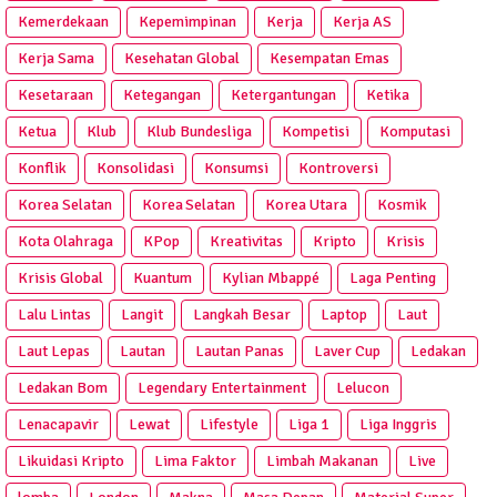
Kemerdekaan
Kepemimpinan
Kerja
Kerja AS
Kerja Sama
Kesehatan Global
Kesempatan Emas
Kesetaraan
Ketegangan
Ketergantungan
Ketika
Ketua
Klub
Klub Bundesliga
Kompetisi
Komputasi
Konflik
Konsolidasi
Konsumsi
Kontroversi
Korea Selatan
Korea Selatan
Korea Utara
Kosmik
Kota Olahraga
KPop
Kreativitas
Kripto
Krisis
Krisis Global
Kuantum
Kylian Mbappé
Laga Penting
Lalu Lintas
Langit
Langkah Besar
Laptop
Laut
Laut Lepas
Lautan
Lautan Panas
Laver Cup
Ledakan
Ledakan Bom
Legendary Entertainment
Lelucon
Lenacapavir
Lewat
Lifestyle
Liga 1
Liga Inggris
Likuidasi Kripto
Lima Faktor
Limbah Makanan
Live