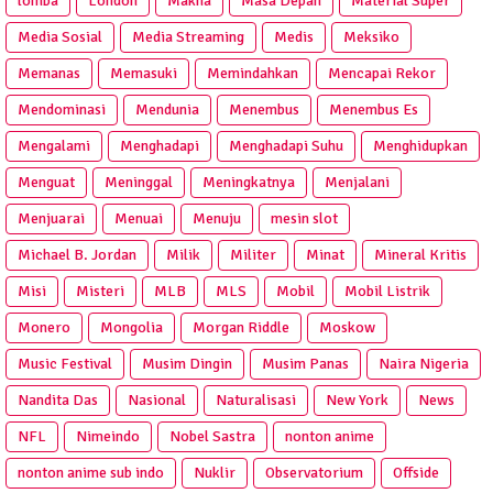
lomba
London
Makna
Masa Depan
Material Super
Media Sosial
Media Streaming
Medis
Meksiko
Memanas
Memasuki
Memindahkan
Mencapai Rekor
Mendominasi
Mendunia
Menembus
Menembus Es
Mengalami
Menghadapi
Menghadapi Suhu
Menghidupkan
Menguat
Meninggal
Meningkatnya
Menjalani
Menjuarai
Menuai
Menuju
mesin slot
Michael B. Jordan
Milik
Militer
Minat
Mineral Kritis
Misi
Misteri
MLB
MLS
Mobil
Mobil Listrik
Monero
Mongolia
Morgan Riddle
Moskow
Music Festival
Musim Dingin
Musim Panas
Naira Nigeria
Nandita Das
Nasional
Naturalisasi
New York
News
NFL
Nimeindo
Nobel Sastra
nonton anime
nonton anime sub indo
Nuklir
Observatorium
Offside