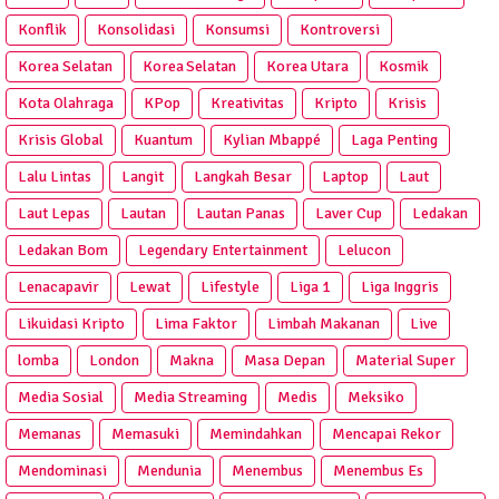
Konflik
Konsolidasi
Konsumsi
Kontroversi
Korea Selatan
Korea Selatan
Korea Utara
Kosmik
Kota Olahraga
KPop
Kreativitas
Kripto
Krisis
Krisis Global
Kuantum
Kylian Mbappé
Laga Penting
Lalu Lintas
Langit
Langkah Besar
Laptop
Laut
Laut Lepas
Lautan
Lautan Panas
Laver Cup
Ledakan
Ledakan Bom
Legendary Entertainment
Lelucon
Lenacapavir
Lewat
Lifestyle
Liga 1
Liga Inggris
Likuidasi Kripto
Lima Faktor
Limbah Makanan
Live
lomba
London
Makna
Masa Depan
Material Super
Media Sosial
Media Streaming
Medis
Meksiko
Memanas
Memasuki
Memindahkan
Mencapai Rekor
Mendominasi
Mendunia
Menembus
Menembus Es