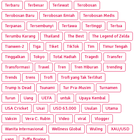
Terbaru
Terbesar
Terlewat
Terobosan
Terobosan Baru
Terobosan Ilmiah
Terobosan Medis
Terpanas
Tersembunyi
Tertawa
Tertinggi
Tertua
Terumbu Karang
Thailand
The Best
The Legend of Zelda
Tianwen-2
Tiga
Tiket
TikTok
Tim
Timur Tengah
Tinggalkan
Tokyo
Total Hadiah
Tragedi
Transfer
Transformasi
Travel
Tren
Tren Hiburan
trending
Trends
trens
Trofi
Trofi yang Tak Terlihat
Trump Is Dead
Tsunami
Tur Pra‑Musim
Turnamen
Turun
Uang
UEFA
untuk
Upaya Kembal
USA Cricket
Usai
USD 63.000
Usulan
Utama
Vaksin
Vera C. Rubin
Video
viral
Vlogger
Wanita Internasional
Wellness Global
Wuling
XAU/USD
yang
Zuffa Boxing