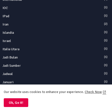
IOC
(1)
IPad
(1)
Iran
(2)
Islandia
(1)
Israel
(1)
Italia Utara
(1)
Jadi Bulan
(1)
Jadi Sumber
(1)
Jadwal
(1)
Januari
(1)
Jason Bateman
(1)
Our website uses cookies to enhance your experience.
Check Now
Jejak
(1)
Ok, Go it!
Jejak Air
(1)