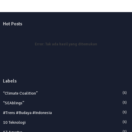
Hot Posts
Error:
Tak ada hasil yang ditemukan
Labels
“Climate Coalition”
(1)
“SEAblings”
(1)
#trens #budaya #indonesia
(1)
10 Teknologi
(1)
(1)