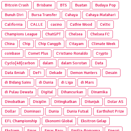
Bitcoin Crash
Brisbane
BTS
Buatan
Budaya Pop
Bunuh Diri
Bursa Transfer
Cahaya
Cahaya Matahari
California
CALLE
casino
Cathie Wood
Celtic
Champions League
ChatGPT
Chelsea
Chelsea FC
China
Chip
Chip Canggih
Citayam
Climate Week
coinbase
Comet Plus
Cristiano Ronaldo
Crypto
Cyclo[48]carbon
dalam
dalam Sorotan
Data
Data Ilmiah
DeFi
Dekade
Demon Hunters
Desain
di Bidang Sains
di Dunia
di Liga
di Mars
di Pulau Dewata
Digital
Dihancurkan
Dinamika
Dinobatkan
Disiplin
Ditingkatkan
Ditunjuk
Dolar AS
Dollar
Dominasi
Dunia
Dunia Futsal
Earthshot Prize
EFL Championship
Ekonomi Global
Eksitron Gelap
Ekstrem
Emas
Emas Baru
Emilia-Romagna
Energi