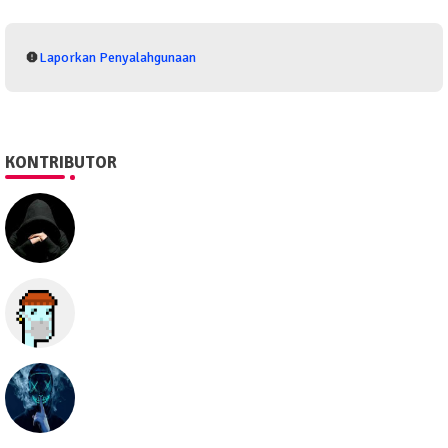
Laporkan Penyalahgunaan
KONTRIBUTOR
SEO505
Semua hal
seolawak