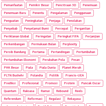
Pemanfaatan
Pemikir Besar
Pencitraan 3D
Penemuan
Penemuan Baru
Penentu
Pengalaman
Penggunaan
Penguatan
Peningkatan
Penjaga
Penolakan
Penyebab
Penyelamat Bumi
Percepat
Pergantian
Periklanan Global
Peringatan
Peringkat FIFA
Perjanjian
Perkembangan
Permukaan Bulan
Perplexity
Persib Bandung
Pertama
Pertandingan
Pertumbuhan
Pertumbuhan Ekonomi
Perubahan Pola
Pesan
PHK Besar
Piala
Piala Dunia
Planet Merah
PLTN Bushehr
Polandia
Politik
Prancis–UEA
Prediksi
Profesional
Promosi
Protein
Puncak Oscar
Quantum
Raksasa
Ramai
Rebound
Reels
Referendum
Reformasi
Regulasi
Rekayasa