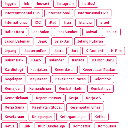
Inggris
Ink
Inovasi
Instagram
Institusi
Intercontinental Cup
Internasional
Internasional U23
International
IOC
iPad
Iran
Islandia
Israel
Italia Utara
Jadi Bulan
Jadi Sumber
Jadwal
Januari
Jason Bateman
Jejak
Jejak Air
Jelang Putaran
Jepang
Jualan online
Juara
Juri
K-Content
K-Pop
Kabar Baik
Kairo
Kalender
Kanada
Karbon Baru
Kardiologi
kebijakan
Kecerdasan
Kecerdasan Buatan
Kegelapan
Kejuaraan
Kekeringan Parah
Kelompok
Kemajuan
Kemandirian
Kembali Hadir
Kembalinya
Kemerdekaan
Kepemimpinan
Kerja
Kerja AS
Kerja Sama
Kesehatan Global
Kesempatan Emas
Kesetaraan
Ketegangan
Ketergantungan
Ketika
Ketua
Klub
Klub Bundesliga
Kompetisi
Komputasi