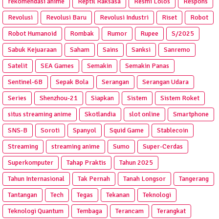
rekomendasi anime
Reptil Raksasa
Resmi Lolos
Respons
Revolusi
Revolusi Baru
Revolusi Industri
Riset
Robot
Robot Humanoid
Rombak
Rumor
Rupee
S/2025
Sabuk Kejuaraan
Saham
Sains
Sanksi
Sanremo
Satelit
SEA Games
Semakin
Semakin Panas
Sentinel-6B
Sepak Bola
Serangan
Serangan Udara
Series
Shenzhou-21
Siapkan
Sistem
Sistem Roket
situs streaming anime
Skotlandia
slot online
Smartphone
SNS-B
Soroti
Spanyol
Squid Game
Stablecoin
Streaming
streaming anime
Sumo
Super-Cerdas
Superkomputer
Tahap Praktis
Tahun 2025
Tahun Internasional
Tak Pernah
Tanah Longsor
Tangerang
Tantangan
Tech
Tegas
Tekanan
Teknologi
Teknologi Quantum
Tembaga
Terancam
Terangkat