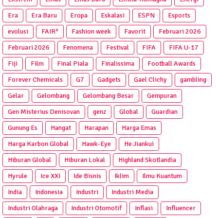
Era
Era Baru
Eropa
Eskalasi
ESPN
Esports
evolusi
FAIR²
Fashion week
Favorit
Februari 2026
Februari 2026
Fenomena
Festival
FIFA
FIFA U-17
Fiji
Film
Final Piala
Finalissima
Football Awards
Forever Chemicals
G7
Gadgets
Gael Clichy
gambling
Gelar
Gelombang
Gelombang Besar
Gempuran
Gen Misterius Denisovan
genz
Global
Guardian
Gunung Es
Hangat
Harapan
Harga Emas
Harga Karbon Global
Hawk-Eye
He Jiankui
Hiburan Global
Hiburan Lokal
Highland Skotlandia
Hyrule
Ice XXI
Ide Bisnis
Iklim
Ilmu Kuantum
India
Indonesia
Industri
Industri Media
Industri Olahraga
Industri Otomotif
Inflasi
Influencer