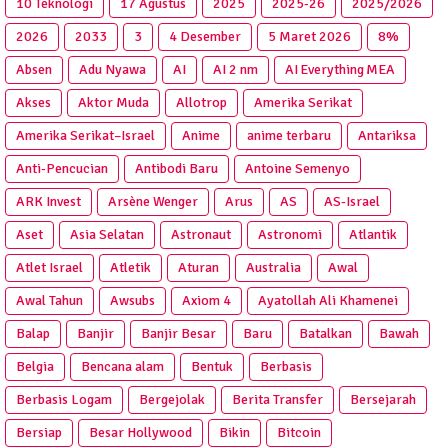
10 Teknologi
17 Agustus
2025
2025‑26
2025/2026
2026
2033
3
4 Desember
5 Maret 2026
8%
Absen
Adu Nyawa
AI
AI 2 nm
AI Everything MEA
Akses
Aktor Muda
Allotrop
Amerika Serikat
Amerika Serikat–Israel
Anime
anime terbaru
Antariksa
Anti‑Pencucian
Antibodi Baru
Antoine Semenyo
ARK Invest
Arsène Wenger
Arus
AS
AS-Israel
Aset
Asia Selatan
Astronaut
Astronomi
Atlantik
Atlet Israel
Atletik
Aturan
Australia
Awal
Awal Tahun
Awsubs
Axiom 4
Ayatollah Ali Khamenei
Balap
Banjir
Banjir Besar
Baru
Batalkan
Bawah
Belgia
Bencana alam
Bentuk
Berbasis
Berbasis Logam
Bergejolak
Berita Transfer
Bersejarah
Bersiap
Besar Hollywood
Bikin
Bitcoin