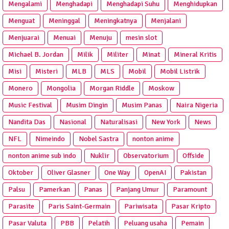
Mengalami
Menghadapi
Menghadapi Suhu
Menghidupkan
Menguat
Meninggal
Meningkatnya
Menjalani
Menjuarai
Menuai
Menuju
mesin slot
Michael B. Jordan
Milik
Militer
Minat
Mineral Kritis
Misi
Misteri
MLB
MLS
Mobil
Mobil Listrik
Monero
Mongolia
Morgan Riddle
Moskow
Music Festival
Musim Dingin
Musim Panas
Naira Nigeria
Nandita Das
Nasional
Naturalisasi
New York
News
NFL
Nimeindo
Nobel Sastra
nonton anime
nonton anime sub indo
Nuklir
Observatorium
Offside
Oktober
Oliver Glasner
One Way
OpenAI
Pakistan
Palsu
Pamerkan
Panas
Panjang Umur
Paramount
Parasite
Paris Saint-Germain
Pariwisata
Pasar Kripto
Pasar Valuta
PBB
Pelatih
Peluang usaha
Pemain