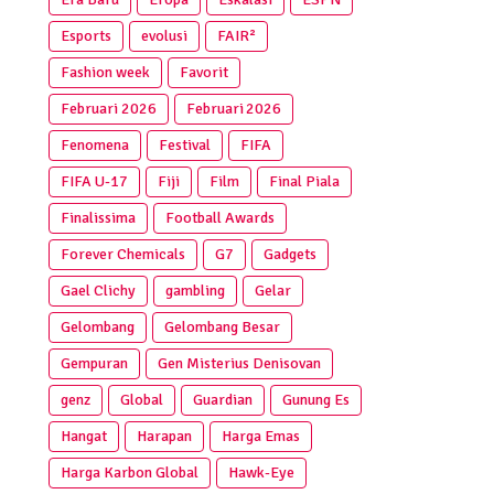
Esports
evolusi
FAIR²
Fashion week
Favorit
Februari 2026
Februari 2026
Fenomena
Festival
FIFA
FIFA U-17
Fiji
Film
Final Piala
Finalissima
Football Awards
Forever Chemicals
G7
Gadgets
Gael Clichy
gambling
Gelar
Gelombang
Gelombang Besar
Gempuran
Gen Misterius Denisovan
genz
Global
Guardian
Gunung Es
Hangat
Harapan
Harga Emas
Harga Karbon Global
Hawk-Eye