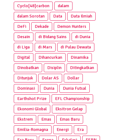
Cyclo[48]carbon
dalam
dalam Sorotan
Data
Data Ilmiah
DeFi
Dekade
Demon Hunters
Desain
di Bidang Sains
di Dunia
di Liga
di Mars
di Pulau Dewata
Digital
Dihancurkan
Dinamika
Dinobatkan
Disiplin
Ditingkatkan
Ditunjuk
Dolar AS
Dollar
Dominasi
Dunia
Dunia Futsal
Earthshot Prize
EFL Championship
Ekonomi Global
Eksitron Gelap
Ekstrem
Emas
Emas Baru
Emilia-Romagna
Energi
Era
Era Baru
Eropa
Eskalasi
ESPN