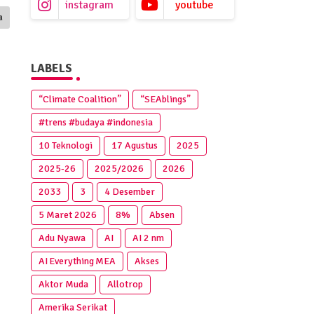
instagram
youtube
a
LABELS
“Climate Coalition”
“SEAblings”
#trens #budaya #indonesia
10 Teknologi
17 Agustus
2025
2025‑26
2025/2026
2026
2033
3
4 Desember
5 Maret 2026
8%
Absen
Adu Nyawa
AI
AI 2 nm
AI Everything MEA
Akses
Aktor Muda
Allotrop
Amerika Serikat