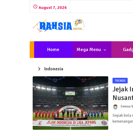
August 7, 2026
Home
Mega Menu
Gadg
Indonesia
TRENDS
Jejak I
Nusant
Semua h
Sepak bola m
kemenangan