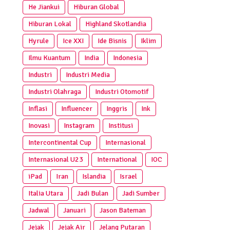
He Jiankui
Hiburan Global
Hiburan Lokal
Highland Skotlandia
Hyrule
Ice XXI
Ide Bisnis
Iklim
Ilmu Kuantum
India
Indonesia
Industri
Industri Media
Industri Olahraga
Industri Otomotif
Inflasi
Influencer
Inggris
Ink
Inovasi
Instagram
Institusi
Intercontinental Cup
Internasional
Internasional U23
International
IOC
iPad
Iran
Islandia
Israel
Italia Utara
Jadi Bulan
Jadi Sumber
Jadwal
Januari
Jason Bateman
Jejak
Jejak Air
Jelang Putaran