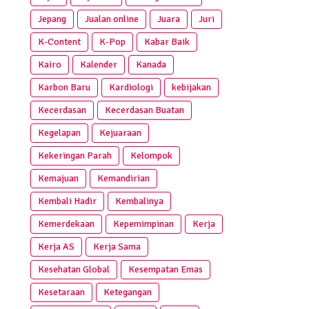
Jepang
Jualan online
Juara
Juri
K-Content
K-Pop
Kabar Baik
Kairo
Kalender
Kanada
Karbon Baru
Kardiologi
kebijakan
Kecerdasan
Kecerdasan Buatan
Kegelapan
Kejuaraan
Kekeringan Parah
Kelompok
Kemajuan
Kemandirian
Kembali Hadir
Kembalinya
Kemerdekaan
Kepemimpinan
Kerja
Kerja AS
Kerja Sama
Kesehatan Global
Kesempatan Emas
Kesetaraan
Ketegangan