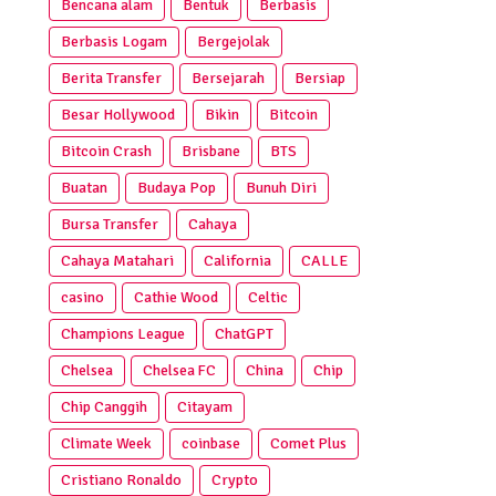
Bencana alam
Bentuk
Berbasis
Berbasis Logam
Bergejolak
Berita Transfer
Bersejarah
Bersiap
Besar Hollywood
Bikin
Bitcoin
Bitcoin Crash
Brisbane
BTS
Buatan
Budaya Pop
Bunuh Diri
Bursa Transfer
Cahaya
Cahaya Matahari
California
CALLE
casino
Cathie Wood
Celtic
Champions League
ChatGPT
Chelsea
Chelsea FC
China
Chip
Chip Canggih
Citayam
Climate Week
coinbase
Comet Plus
Cristiano Ronaldo
Crypto