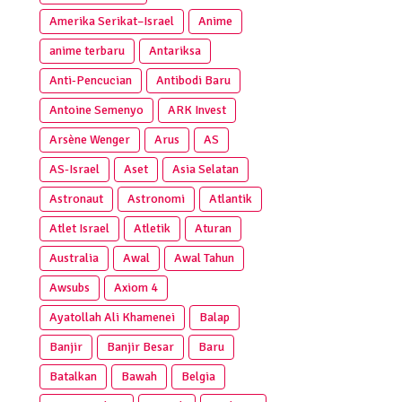
Amerika Serikat–Israel
Anime
anime terbaru
Antariksa
Anti‑Pencucian
Antibodi Baru
Antoine Semenyo
ARK Invest
Arsène Wenger
Arus
AS
AS-Israel
Aset
Asia Selatan
Astronaut
Astronomi
Atlantik
Atlet Israel
Atletik
Aturan
Australia
Awal
Awal Tahun
Awsubs
Axiom 4
Ayatollah Ali Khamenei
Balap
Banjir
Banjir Besar
Baru
Batalkan
Bawah
Belgia