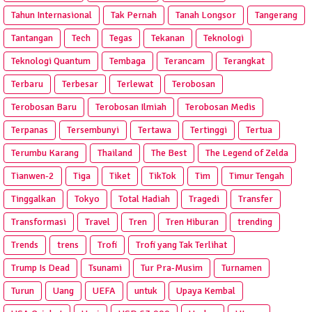
Tahun Internasional
Tak Pernah
Tanah Longsor
Tangerang
Tantangan
Tech
Tegas
Tekanan
Teknologi
Teknologi Quantum
Tembaga
Terancam
Terangkat
Terbaru
Terbesar
Terlewat
Terobosan
Terobosan Baru
Terobosan Ilmiah
Terobosan Medis
Terpanas
Tersembunyi
Tertawa
Tertinggi
Tertua
Terumbu Karang
Thailand
The Best
The Legend of Zelda
Tianwen-2
Tiga
Tiket
TikTok
Tim
Timur Tengah
Tinggalkan
Tokyo
Total Hadiah
Tragedi
Transfer
Transformasi
Travel
Tren
Tren Hiburan
trending
Trends
trens
Trofi
Trofi yang Tak Terlihat
Trump Is Dead
Tsunami
Tur Pra‑Musim
Turnamen
Turun
Uang
UEFA
untuk
Upaya Kembal