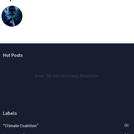
seolawak
Hot Posts
Error:
Tak ada hasil yang ditemukan
Labels
“Climate Coalition”
(1)