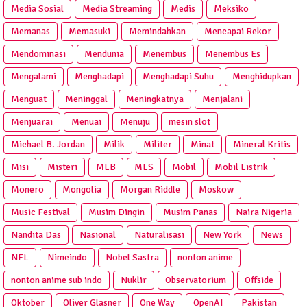
Media Sosial
Media Streaming
Medis
Meksiko
Memanas
Memasuki
Memindahkan
Mencapai Rekor
Mendominasi
Mendunia
Menembus
Menembus Es
Mengalami
Menghadapi
Menghadapi Suhu
Menghidupkan
Menguat
Meninggal
Meningkatnya
Menjalani
Menjuarai
Menuai
Menuju
mesin slot
Michael B. Jordan
Milik
Militer
Minat
Mineral Kritis
Misi
Misteri
MLB
MLS
Mobil
Mobil Listrik
Monero
Mongolia
Morgan Riddle
Moskow
Music Festival
Musim Dingin
Musim Panas
Naira Nigeria
Nandita Das
Nasional
Naturalisasi
New York
News
NFL
Nimeindo
Nobel Sastra
nonton anime
nonton anime sub indo
Nuklir
Observatorium
Offside
Oktober
Oliver Glasner
One Way
OpenAI
Pakistan