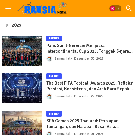
2025
TRENDS
Paris Saint-Germain Menjuarai
Intercontinental Cup 2025: Tonggak Sejarah
Baru Dominasi Sepak Bola Modern
Semua hal
Desember 30, 2025
TRENDS
The Best FIFA Football Awards 2025: Refleksi
Prestasi, Konsistensi, dan Arah Baru Sepak
Bola Dunia
Semua hal
Desember 27, 2025
TRENDS
SEA Games 2025 Thailand: Persiapan,
Tantangan, dan Harapan Besar Asia
Tenggara
Semua hal
Desember 01, 2025