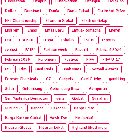
Dinobatkan
Disiplin
Ditingkatkan
Ditunjuk
Dolar AS
Dollar
Dominasi
Dunia
Dunia Futsal
Earthshot Prize
EFL Championship
Ekonomi Global
Eksitron Gelap
Ekstrem
Emas
Emas Baru
Emilia-Romagna
Energi
Era
Era Baru
Eropa
Eskalasi
ESPN
Esports
evolusi
FAIR²
Fashion week
Favorit
Februari 2026
Februari 2026
Fenomena
Festival
FIFA
FIFA U-17
Fiji
Film
Final Piala
Finalissima
Football Awards
Forever Chemicals
G7
Gadgets
Gael Clichy
gambling
Gelar
Gelombang
Gelombang Besar
Gempuran
Gen Misterius Denisovan
genz
Global
Guardian
Gunung Es
Hangat
Harapan
Harga Emas
Harga Karbon Global
Hawk-Eye
He Jiankui
Hiburan Global
Hiburan Lokal
Highland Skotlandia