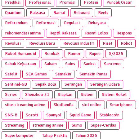
Prediksi
Profesional
Promosi
Protein
Puncak Oscar
Quantum
Raksasa
Ramai
Rebound
Reels
Referendum
Reformasi
Regulasi
Rekayasa
rekomendasi anime
Reptil Raksasa
Resmi Lolos
Respons
Revolusi
Revolusi Baru
Revolusi Industri
Riset
Robot
Robot Humanoid
Rombak
Rumor
Rupee
S/2025
Sabuk Kejuaraan
Saham
Sains
Sanksi
Sanremo
Satelit
SEA Games
Semakin
Semakin Panas
Sentinel-6B
Sepak Bola
Serangan
Serangan Udara
Series
Shenzhou-21
Siapkan
Sistem
Sistem Roket
situs streaming anime
Skotlandia
slot online
Smartphone
SNS-B
Soroti
Spanyol
Squid Game
Stablecoin
Streaming
streaming anime
Sumo
Super-Cerdas
Superkomputer
Tahap Praktis
Tahun 2025