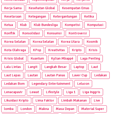
Kerja Sama
Kesehatan Global
Kesempatan Emas
Kesetaraan
Ketegangan
Ketergantungan
Ketika
Ketua
Klub
Klub Bundesliga
Kompetisi
Komputasi
Konflik
Konsolidasi
Konsumsi
Kontroversi
Korea Selatan
Korea Selatan
Korea Utara
Kosmik
Kota Olahraga
KPop
Kreativitas
Kripto
Krisis
Krisis Global
Kuantum
Kylian Mbappé
Laga Penting
Lalu Lintas
Langit
Langkah Besar
Laptop
Laut
Laut Lepas
Lautan
Lautan Panas
Laver Cup
Ledakan
Ledakan Bom
Legendary Entertainment
Lelucon
Lenacapavir
Lewat
Lifestyle
Liga 1
Liga Inggris
Likuidasi Kripto
Lima Faktor
Limbah Makanan
Live
lomba
London
Makna
Masa Depan
Material Super