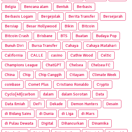
Belgia
Bencana alam
Bentuk
Berbasis
Berbasis Logam
Bergejolak
Berita Transfer
Bersejarah
Bersiap
Besar Hollywood
Bikin
Bitcoin
Bitcoin Crash
Brisbane
BTS
Buatan
Budaya Pop
Bunuh Diri
Bursa Transfer
Cahaya
Cahaya Matahari
California
CALLE
casino
Cathie Wood
Celtic
Champions League
ChatGPT
Chelsea
Chelsea FC
China
Chip
Chip Canggih
Citayam
Climate Week
coinbase
Comet Plus
Cristiano Ronaldo
Crypto
Cyclo[48]carbon
dalam
dalam Sorotan
Data
Data Ilmiah
DeFi
Dekade
Demon Hunters
Desain
di Bidang Sains
di Dunia
di Liga
di Mars
di Pulau Dewata
Digital
Dihancurkan
Dinamika