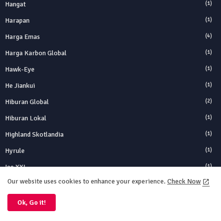
Hangat
(1)
Harapan
(1)
Harga Emas
(4)
Harga Karbon Global
(1)
Hawk-Eye
(1)
He Jiankui
(1)
Hiburan Global
(2)
Hiburan Lokal
(1)
Highland Skotlandia
(1)
Hyrule
(1)
Ice XXI
(1)
Our website uses cookies to enhance your experience.
Check Now
Ide Bisnis
(1)
Iklim
(1)
Ok, Go it!
Ilmu Kuantum
(1)