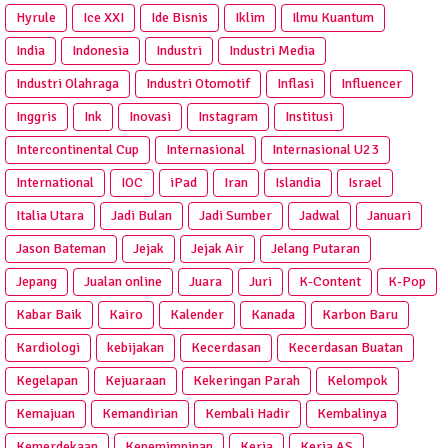
Hyrule
Ice XXI
Ide Bisnis
Iklim
Ilmu Kuantum
India
Indonesia
Industri
Industri Media
Industri Olahraga
Industri Otomotif
Inflasi
Influencer
Inggris
Ink
Inovasi
Instagram
Institusi
Intercontinental Cup
Internasional
Internasional U23
International
IOC
iPad
Iran
Islandia
Israel
Italia Utara
Jadi Bulan
Jadi Sumber
Jadwal
Januari
Jason Bateman
Jejak
Jejak Air
Jelang Putaran
Jepang
Jualan online
Juara
Juri
K-Content
K-Pop
Kabar Baik
Kairo
Kalender
Kanada
Karbon Baru
Kardiologi
kebijakan
Kecerdasan
Kecerdasan Buatan
Kegelapan
Kejuaraan
Kekeringan Parah
Kelompok
Kemajuan
Kemandirian
Kembali Hadir
Kembalinya
Kemerdekaan
Kepemimpinan
Kerja
Kerja AS