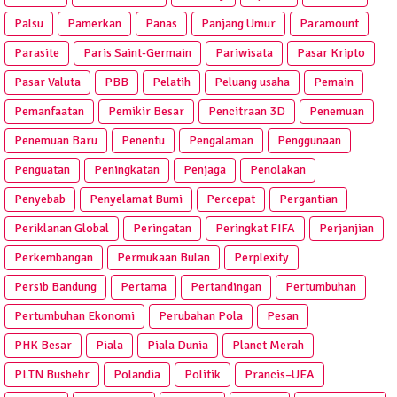
Palsu
Pamerkan
Panas
Panjang Umur
Paramount
Parasite
Paris Saint-Germain
Pariwisata
Pasar Kripto
Pasar Valuta
PBB
Pelatih
Peluang usaha
Pemain
Pemanfaatan
Pemikir Besar
Pencitraan 3D
Penemuan
Penemuan Baru
Penentu
Pengalaman
Penggunaan
Penguatan
Peningkatan
Penjaga
Penolakan
Penyebab
Penyelamat Bumi
Percepat
Pergantian
Periklanan Global
Peringatan
Peringkat FIFA
Perjanjian
Perkembangan
Permukaan Bulan
Perplexity
Persib Bandung
Pertama
Pertandingan
Pertumbuhan
Pertumbuhan Ekonomi
Perubahan Pola
Pesan
PHK Besar
Piala
Piala Dunia
Planet Merah
PLTN Bushehr
Polandia
Politik
Prancis–UEA