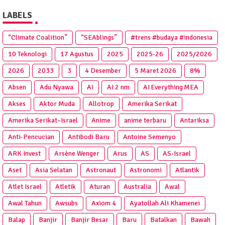
LABELS
“Climate Coalition”
“SEAblings”
#trens #budaya #indonesia
10 Teknologi
17 Agustus
2025
2025‑26
2025/2026
2026
2033
3
4 Desember
5 Maret 2026
8%
Absen
Adu Nyawa
AI
AI 2 nm
AI Everything MEA
Akses
Aktor Muda
Allotrop
Amerika Serikat
Amerika Serikat–Israel
Anime
anime terbaru
Antariksa
Anti‑Pencucian
Antibodi Baru
Antoine Semenyo
ARK Invest
Arsène Wenger
Arus
AS
AS-Israel
Aset
Asia Selatan
Astronaut
Astronomi
Atlantik
Atlet Israel
Atletik
Aturan
Australia
Awal
Awal Tahun
Awsubs
Axiom 4
Ayatollah Ali Khamenei
Balap
Banjir
Banjir Besar
Baru
Batalkan
Bawah