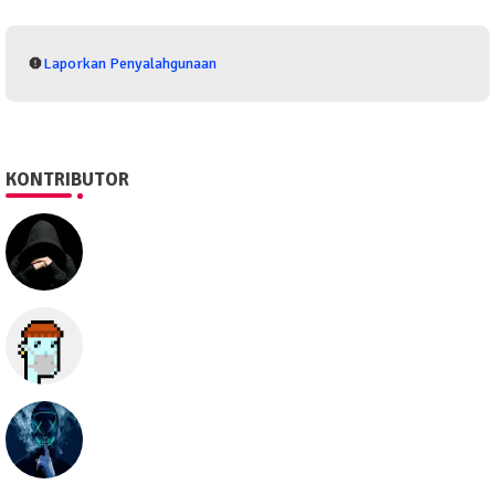
Laporkan Penyalahgunaan
KONTRIBUTOR
SEO505
Semua hal
seolawak