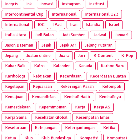
Inggris
Ink
Inovasi
Instagram
Institusi
Intercontinental Cup
Internasional
Internasional U23
International
IOC
iPad
Iran
Islandia
Israel
Italia Utara
Jadi Bulan
Jadi Sumber
Jadwal
Januari
Jason Bateman
Jejak
Jejak Air
Jelang Putaran
Jepang
Jualan online
Juara
Juri
K-Content
K-Pop
Kabar Baik
Kairo
Kalender
Kanada
Karbon Baru
Kardiologi
kebijakan
Kecerdasan
Kecerdasan Buatan
Kegelapan
Kejuaraan
Kekeringan Parah
Kelompok
Kemajuan
Kemandirian
Kembali Hadir
Kembalinya
Kemerdekaan
Kepemimpinan
Kerja
Kerja AS
Kerja Sama
Kesehatan Global
Kesempatan Emas
Kesetaraan
Ketegangan
Ketergantungan
Ketika
Ketua
Klub
Klub Bundesliga
Kompetisi
Komputasi