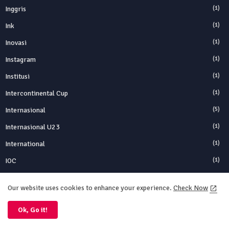
Inggris
(1)
Ink
(1)
Inovasi
(1)
Instagram
(1)
Institusi
(1)
Intercontinental Cup
(1)
Internasional
(5)
Internasional U23
(1)
International
(1)
IOC
(1)
IPad
(1)
Our website uses cookies to enhance your experience.
Check Now
Iran
(2)
Ok, Go it!
Islandia
(1)
Israel
(1)