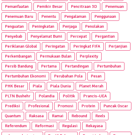
Pemanfaatan
Pemikir Besar
Pencitraan 3D
Penemuan
Penemuan Baru
Penentu
Pengalaman
Penggunaan
Penguatan
Peningkatan
Penjaga
Penolakan
Penyebab
Penyelamat Bumi
Percepat
Pergantian
Periklanan Global
Peringatan
Peringkat FIFA
Perjanjian
Perkembangan
Permukaan Bulan
Perplexity
Persib Bandung
Pertama
Pertandingan
Pertumbuhan
Pertumbuhan Ekonomi
Perubahan Pola
Pesan
PHK Besar
Piala
Piala Dunia
Planet Merah
PLTN Bushehr
Polandia
Politik
Prancis–UEA
Prediksi
Profesional
Promosi
Protein
Puncak Oscar
Quantum
Raksasa
Ramai
Rebound
Reels
Referendum
Reformasi
Regulasi
Rekayasa