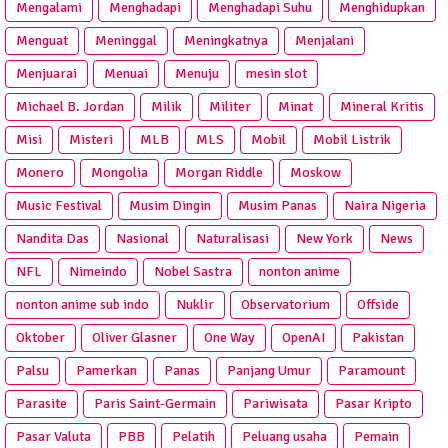
Mengalami
Menghadapi
Menghadapi Suhu
Menghidupkan
Menguat
Meninggal
Meningkatnya
Menjalani
Menjuarai
Menuai
Menuju
mesin slot
Michael B. Jordan
Milik
Militer
Minat
Mineral Kritis
Misi
Misteri
MLB
MLS
Mobil
Mobil Listrik
Monero
Mongolia
Morgan Riddle
Moskow
Music Festival
Musim Dingin
Musim Panas
Naira Nigeria
Nandita Das
Nasional
Naturalisasi
New York
News
NFL
Nimeindo
Nobel Sastra
nonton anime
nonton anime sub indo
Nuklir
Observatorium
Offside
Oktober
Oliver Glasner
One Way
OpenAI
Pakistan
Palsu
Pamerkan
Panas
Panjang Umur
Paramount
Parasite
Paris Saint-Germain
Pariwisata
Pasar Kripto
Pasar Valuta
PBB
Pelatih
Peluang usaha
Pemain