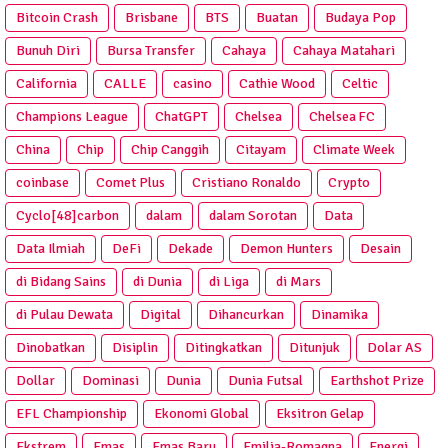
Bitcoin Crash
Brisbane
BTS
Buatan
Budaya Pop
Bunuh Diri
Bursa Transfer
Cahaya
Cahaya Matahari
California
CALLE
casino
Cathie Wood
Celtic
Champions League
ChatGPT
Chelsea
Chelsea FC
China
Chip
Chip Canggih
Citayam
Climate Week
coinbase
Comet Plus
Cristiano Ronaldo
Crypto
Cyclo[48]carbon
dalam
dalam Sorotan
Data
Data Ilmiah
DeFi
Dekade
Demon Hunters
Desain
di Bidang Sains
di Dunia
di Liga
di Mars
di Pulau Dewata
Digital
Dihancurkan
Dinamika
Dinobatkan
Disiplin
Ditingkatkan
Ditunjuk
Dolar AS
Dollar
Dominasi
Dunia
Dunia Futsal
Earthshot Prize
EFL Championship
Ekonomi Global
Eksitron Gelap
Ekstrem
Emas
Emas Baru
Emilia-Romagna
Energi