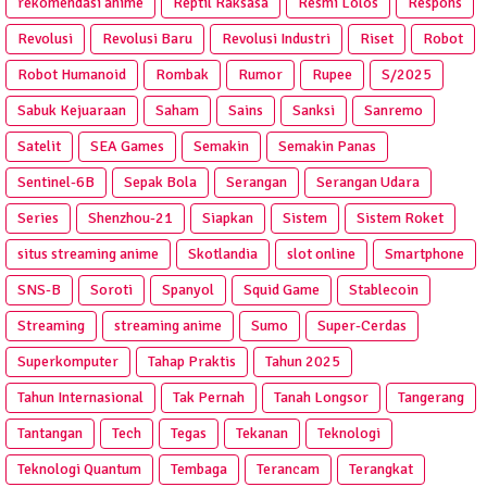
rekomendasi anime
Reptil Raksasa
Resmi Lolos
Respons
Revolusi
Revolusi Baru
Revolusi Industri
Riset
Robot
Robot Humanoid
Rombak
Rumor
Rupee
S/2025
Sabuk Kejuaraan
Saham
Sains
Sanksi
Sanremo
Satelit
SEA Games
Semakin
Semakin Panas
Sentinel-6B
Sepak Bola
Serangan
Serangan Udara
Series
Shenzhou-21
Siapkan
Sistem
Sistem Roket
situs streaming anime
Skotlandia
slot online
Smartphone
SNS-B
Soroti
Spanyol
Squid Game
Stablecoin
Streaming
streaming anime
Sumo
Super-Cerdas
Superkomputer
Tahap Praktis
Tahun 2025
Tahun Internasional
Tak Pernah
Tanah Longsor
Tangerang
Tantangan
Tech
Tegas
Tekanan
Teknologi
Teknologi Quantum
Tembaga
Terancam
Terangkat