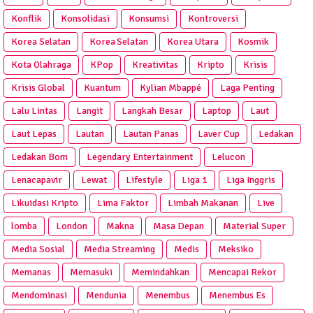
Konflik
Konsolidasi
Konsumsi
Kontroversi
Korea Selatan
Korea Selatan
Korea Utara
Kosmik
Kota Olahraga
KPop
Kreativitas
Kripto
Krisis
Krisis Global
Kuantum
Kylian Mbappé
Laga Penting
Lalu Lintas
Langit
Langkah Besar
Laptop
Laut
Laut Lepas
Lautan
Lautan Panas
Laver Cup
Ledakan
Ledakan Bom
Legendary Entertainment
Lelucon
Lenacapavir
Lewat
Lifestyle
Liga 1
Liga Inggris
Likuidasi Kripto
Lima Faktor
Limbah Makanan
Live
lomba
London
Makna
Masa Depan
Material Super
Media Sosial
Media Streaming
Medis
Meksiko
Memanas
Memasuki
Memindahkan
Mencapai Rekor
Mendominasi
Mendunia
Menembus
Menembus Es