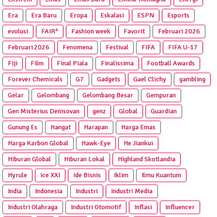
Era
Era Baru
Eropa
Eskalasi
ESPN
Esports
evolusi
FAIR²
Fashion week
Favorit
Februari 2026
Februari 2026
Fenomena
Festival
FIFA
FIFA U-17
Fiji
Film
Final Piala
Finalissima
Football Awards
Forever Chemicals
G7
Gadgets
Gael Clichy
gambling
Gelar
Gelombang
Gelombang Besar
Gempuran
Gen Misterius Denisovan
genz
Global
Guardian
Gunung Es
Hangat
Harapan
Harga Emas
Harga Karbon Global
Hawk-Eye
He Jiankui
Hiburan Global
Hiburan Lokal
Highland Skotlandia
Hyrule
Ice XXI
Ide Bisnis
Iklim
Ilmu Kuantum
India
Indonesia
Industri
Industri Media
Industri Olahraga
Industri Otomotif
Inflasi
Influencer