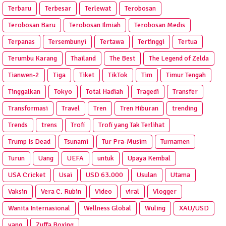
Terbaru
Terbesar
Terlewat
Terobosan
Terobosan Baru
Terobosan Ilmiah
Terobosan Medis
Terpanas
Tersembunyi
Tertawa
Tertinggi
Tertua
Terumbu Karang
Thailand
The Best
The Legend of Zelda
Tianwen-2
Tiga
Tiket
TikTok
Tim
Timur Tengah
Tinggalkan
Tokyo
Total Hadiah
Tragedi
Transfer
Transformasi
Travel
Tren
Tren Hiburan
trending
Trends
trens
Trofi
Trofi yang Tak Terlihat
Trump Is Dead
Tsunami
Tur Pra‑Musim
Turnamen
Turun
Uang
UEFA
untuk
Upaya Kembal
USA Cricket
Usai
USD 63.000
Usulan
Utama
Vaksin
Vera C. Rubin
Video
viral
Vlogger
Wanita Internasional
Wellness Global
Wuling
XAU/USD
yang
Zuffa Boxing