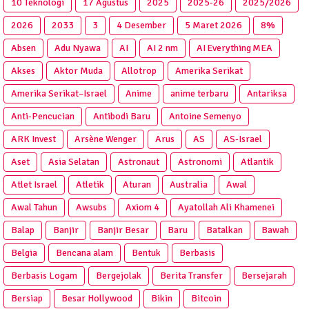
10 Teknologi
17 Agustus
2025
2025‑26
2025/2026
2026
2033
3
4 Desember
5 Maret 2026
8%
Absen
Adu Nyawa
AI
AI 2 nm
AI Everything MEA
Akses
Aktor Muda
Allotrop
Amerika Serikat
Amerika Serikat–Israel
Anime
anime terbaru
Antariksa
Anti‑Pencucian
Antibodi Baru
Antoine Semenyo
ARK Invest
Arsène Wenger
Arus
AS
AS-Israel
Aset
Asia Selatan
Astronaut
Astronomi
Atlantik
Atlet Israel
Atletik
Aturan
Australia
Awal
Awal Tahun
Awsubs
Axiom 4
Ayatollah Ali Khamenei
Balap
Banjir
Banjir Besar
Baru
Batalkan
Bawah
Belgia
Bencana alam
Bentuk
Berbasis
Berbasis Logam
Bergejolak
Berita Transfer
Bersejarah
Bersiap
Besar Hollywood
Bikin
Bitcoin