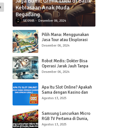
Jaga Bumi: Gimik Lucu di Balik
Kebiasaan Anak Muda
a
Begadang
SEO505
Desember 06, 2024
Pilih Mana: Menggunakan
Jasa Tour atau Eksplorasi
Sendiri Saat Traveling?
Desember 06, 2024
Robot Medis: Dokter Bisa
Operasi Jarak Jauh Tanpa
Hadir di Ruangan
Desember 06, 2024
Apa Itu Slot Online? Apakah
Sama dengan Kasino dan
Apakah Legal?
Agustus 13, 2025
Samsung Luncurkan Micro
RGB TV Pertama di Dunia,
Buka Era Baru Layar Ultra-
Agustus 13, 2025