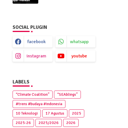
Premium
SOCIAL PLUGIN
facebook
whatsapp
instagram
youtube
LABELS
“Climate Coalition”
“SEAblings”
#trens #budaya #indonesia
10 Teknologi
17 Agustus
2025
2025‑26
2025/2026
2026