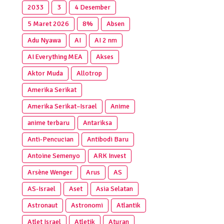
2033
3
4 Desember
5 Maret 2026
8%
Absen
Adu Nyawa
AI
AI 2 nm
AI Everything MEA
Akses
Aktor Muda
Allotrop
Amerika Serikat
Amerika Serikat–Israel
Anime
anime terbaru
Antariksa
Anti‑Pencucian
Antibodi Baru
Antoine Semenyo
ARK Invest
Arsène Wenger
Arus
AS
AS-Israel
Aset
Asia Selatan
Astronaut
Astronomi
Atlantik
Atlet Israel
Atletik
Aturan