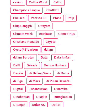
casino
Cathie Wood
Celtic
Champions League
ChatGPT
Chelsea
Chelsea FC
China
Chip
Chip Canggih
Citayam
Climate Week
coinbase
Comet Plus
Cristiano Ronaldo
Crypto
Cyclo[48]carbon
dalam
dalam Sorotan
Data
Data Ilmiah
DeFi
Dekade
Demon Hunters
Desain
di Bidang Sains
di Dunia
di Liga
di Mars
di Pulau Dewata
Digital
Dihancurkan
Dinamika
Dinobatkan
Disiplin
Ditingkatkan
Ditunjuk
Dolar AS
Dollar