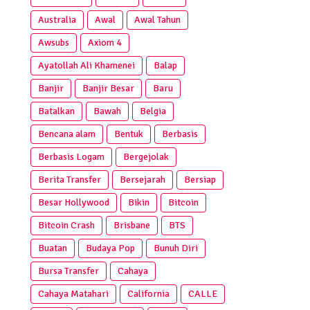
Australia
Awal
Awal Tahun
Awsubs
Axiom 4
Ayatollah Ali Khamenei
Balap
Banjir
Banjir Besar
Baru
Batalkan
Bawah
Belgia
Bencana alam
Bentuk
Berbasis
Berbasis Logam
Bergejolak
Berita Transfer
Bersejarah
Bersiap
Besar Hollywood
Bikin
Bitcoin
Bitcoin Crash
Brisbane
BTS
Buatan
Budaya Pop
Bunuh Diri
Bursa Transfer
Cahaya
Cahaya Matahari
California
CALLE