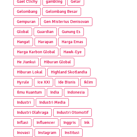
Gael Clichy
gambling
Gelar
Gelombang
Gelombang Besar
Gempuran
Gen Misterius Denisovan
Global
Guardian
Gunung Es
Hangat
Harapan
Harga Emas
Harga Karbon Global
Hawk-Eye
He Jiankui
Hiburan Global
Hiburan Lokal
Highland Skotlandia
Hyrule
Ice XXI
Ide Bisnis
Iklim
Ilmu Kuantum
India
Indonesia
Industri
Industri Media
Industri Olahraga
Industri Otomotif
Inflasi
Influencer
Inggris
Ink
Inovasi
Instagram
Institusi