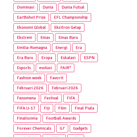
Dominasi
Dunia
Dunia Futsal
Earthshot Prize
EFL Championship
Ekonomi Global
Eksitron Gelap
Ekstrem
Emas
Emas Baru
Emilia-Romagna
Energi
Era
Era Baru
Eropa
Eskalasi
ESPN
Esports
evolusi
FAIR²
Fashion week
Favorit
Februari 2026
Februari 2026
Fenomena
Festival
FIFA
FIFA U-17
Fiji
Film
Final Piala
Finalissima
Football Awards
Forever Chemicals
G7
Gadgets