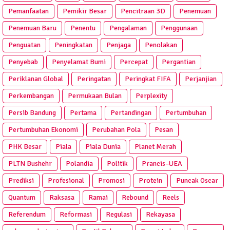
Pemanfaatan
Pemikir Besar
Pencitraan 3D
Penemuan
Penemuan Baru
Penentu
Pengalaman
Penggunaan
Penguatan
Peningkatan
Penjaga
Penolakan
Penyebab
Penyelamat Bumi
Percepat
Pergantian
Periklanan Global
Peringatan
Peringkat FIFA
Perjanjian
Perkembangan
Permukaan Bulan
Perplexity
Persib Bandung
Pertama
Pertandingan
Pertumbuhan
Pertumbuhan Ekonomi
Perubahan Pola
Pesan
PHK Besar
Piala
Piala Dunia
Planet Merah
PLTN Bushehr
Polandia
Politik
Prancis–UEA
Prediksi
Profesional
Promosi
Protein
Puncak Oscar
Quantum
Raksasa
Ramai
Rebound
Reels
Referendum
Reformasi
Regulasi
Rekayasa