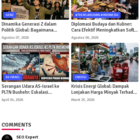
GENZ
#TRENS #BUDAYA #INDONESIA
Dinamika Generasi Z dalam
Diplomasi Budaya dan Kuliner:
Politik Global: Bagaimana
Cara Efektif Meningkatkan Soft
Gerakan Digital Mengubah Arah
Power Suatu Negara
Agustus 07, 2026
Agustus 06, 2026
Kebijakan Publik
AS-ISRAEL
ENERGI
Serangan Udara AS-Israel ke
Krisis Energi Global: Dampak
PLTN Bushehr: Eskalasi
Lonjakan Harga Minyak Terhadap
Berbahaya di Timur Tengah
Perekonomian Indonesia
April 04, 2026
Maret 25, 2026
COMMENTS
SEO Expert