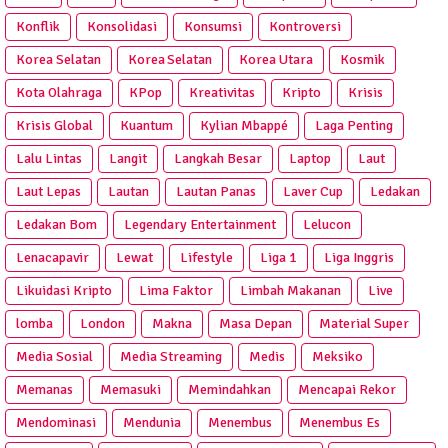
Konflik
Konsolidasi
Konsumsi
Kontroversi
Korea Selatan
Korea Selatan
Korea Utara
Kosmik
Kota Olahraga
KPop
Kreativitas
Kripto
Krisis
Krisis Global
Kuantum
Kylian Mbappé
Laga Penting
Lalu Lintas
Langit
Langkah Besar
Laptop
Laut
Laut Lepas
Lautan
Lautan Panas
Laver Cup
Ledakan
Ledakan Bom
Legendary Entertainment
Lelucon
Lenacapavir
Lewat
Lifestyle
Liga 1
Liga Inggris
Likuidasi Kripto
Lima Faktor
Limbah Makanan
Live
lomba
London
Makna
Masa Depan
Material Super
Media Sosial
Media Streaming
Medis
Meksiko
Memanas
Memasuki
Memindahkan
Mencapai Rekor
Mendominasi
Mendunia
Menembus
Menembus Es