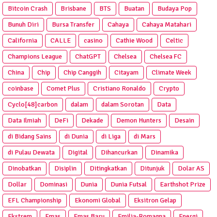
Bitcoin Crash
Brisbane
BTS
Buatan
Budaya Pop
Bunuh Diri
Bursa Transfer
Cahaya
Cahaya Matahari
California
CALLE
casino
Cathie Wood
Celtic
Champions League
ChatGPT
Chelsea
Chelsea FC
China
Chip
Chip Canggih
Citayam
Climate Week
coinbase
Comet Plus
Cristiano Ronaldo
Crypto
Cyclo[48]carbon
dalam
dalam Sorotan
Data
Data Ilmiah
DeFi
Dekade
Demon Hunters
Desain
di Bidang Sains
di Dunia
di Liga
di Mars
di Pulau Dewata
Digital
Dihancurkan
Dinamika
Dinobatkan
Disiplin
Ditingkatkan
Ditunjuk
Dolar AS
Dollar
Dominasi
Dunia
Dunia Futsal
Earthshot Prize
EFL Championship
Ekonomi Global
Eksitron Gelap
Ekstrem
Emas
Emas Baru
Emilia-Romagna
Energi