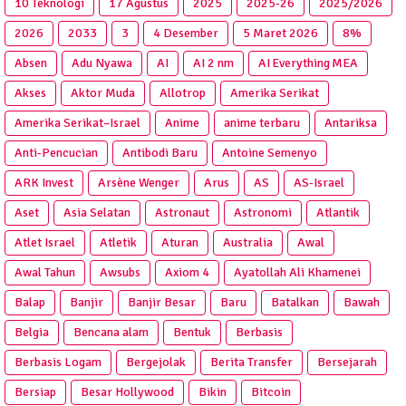
10 Teknologi
17 Agustus
2025
2025‑26
2025/2026
2026
2033
3
4 Desember
5 Maret 2026
8%
Absen
Adu Nyawa
AI
AI 2 nm
AI Everything MEA
Akses
Aktor Muda
Allotrop
Amerika Serikat
Amerika Serikat–Israel
Anime
anime terbaru
Antariksa
Anti‑Pencucian
Antibodi Baru
Antoine Semenyo
ARK Invest
Arsène Wenger
Arus
AS
AS-Israel
Aset
Asia Selatan
Astronaut
Astronomi
Atlantik
Atlet Israel
Atletik
Aturan
Australia
Awal
Awal Tahun
Awsubs
Axiom 4
Ayatollah Ali Khamenei
Balap
Banjir
Banjir Besar
Baru
Batalkan
Bawah
Belgia
Bencana alam
Bentuk
Berbasis
Berbasis Logam
Bergejolak
Berita Transfer
Bersejarah
Bersiap
Besar Hollywood
Bikin
Bitcoin