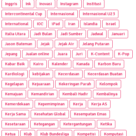
Inggris
Ink
Inovasi
Instagram
Institusi
Intercontinental Cup
Internasional
Internasional U23
International
IOC
iPad
Iran
Islandia
Israel
Italia Utara
Jadi Bulan
Jadi Sumber
Jadwal
Januari
Jason Bateman
Jejak
Jejak Air
Jelang Putaran
Jepang
Jualan online
Juara
Juri
K-Content
K-Pop
Kabar Baik
Kairo
Kalender
Kanada
Karbon Baru
Kardiologi
kebijakan
Kecerdasan
Kecerdasan Buatan
Kegelapan
Kejuaraan
Kekeringan Parah
Kelompok
Kemajuan
Kemandirian
Kembali Hadir
Kembalinya
Kemerdekaan
Kepemimpinan
Kerja
Kerja AS
Kerja Sama
Kesehatan Global
Kesempatan Emas
Kesetaraan
Ketegangan
Ketergantungan
Ketika
Ketua
Klub
Klub Bundesliga
Kompetisi
Komputasi