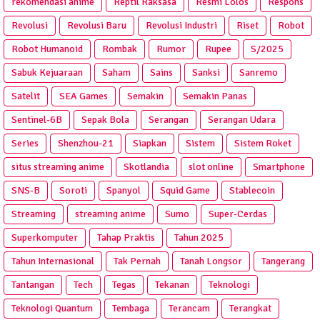
rekomendasi anime
Reptil Raksasa
Resmi Lolos
Respons
Revolusi
Revolusi Baru
Revolusi Industri
Riset
Robot
Robot Humanoid
Rombak
Rumor
Rupee
S/2025
Sabuk Kejuaraan
Saham
Sains
Sanksi
Sanremo
Satelit
SEA Games
Semakin
Semakin Panas
Sentinel-6B
Sepak Bola
Serangan
Serangan Udara
Series
Shenzhou-21
Siapkan
Sistem
Sistem Roket
situs streaming anime
Skotlandia
slot online
Smartphone
SNS-B
Soroti
Spanyol
Squid Game
Stablecoin
Streaming
streaming anime
Sumo
Super-Cerdas
Superkomputer
Tahap Praktis
Tahun 2025
Tahun Internasional
Tak Pernah
Tanah Longsor
Tangerang
Tantangan
Tech
Tegas
Tekanan
Teknologi
Teknologi Quantum
Tembaga
Terancam
Terangkat