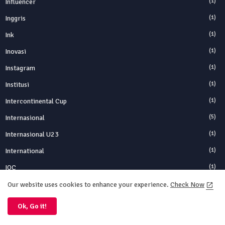
Influencer
(1)
Inggris
(1)
Ink
(1)
Inovasi
(1)
Instagram
(1)
Institusi
(1)
Intercontinental Cup
(1)
Internasional
(5)
Internasional U23
(1)
International
(1)
IOC
(1)
IPad
(1)
Our website uses cookies to enhance your experience.
Check Now
Iran
(2)
Ok, Go it!
Islandia
(1)