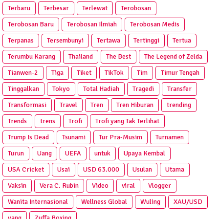
Terbaru
Terbesar
Terlewat
Terobosan
Terobosan Baru
Terobosan Ilmiah
Terobosan Medis
Terpanas
Tersembunyi
Tertawa
Tertinggi
Tertua
Terumbu Karang
Thailand
The Best
The Legend of Zelda
Tianwen-2
Tiga
Tiket
TikTok
Tim
Timur Tengah
Tinggalkan
Tokyo
Total Hadiah
Tragedi
Transfer
Transformasi
Travel
Tren
Tren Hiburan
trending
Trends
trens
Trofi
Trofi yang Tak Terlihat
Trump Is Dead
Tsunami
Tur Pra‑Musim
Turnamen
Turun
Uang
UEFA
untuk
Upaya Kembal
USA Cricket
Usai
USD 63.000
Usulan
Utama
Vaksin
Vera C. Rubin
Video
viral
Vlogger
Wanita Internasional
Wellness Global
Wuling
XAU/USD
yang
Zuffa Boxing