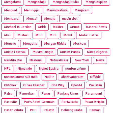
Mengalami
Menghadapi
Menghadapi Suhu
Menghidupkan
Menguat
Meninggal
Meningkatnya
Menjalani
Menjuarai
Menuai
Menuju
mesin slot
Michael B. Jordan
Milik
Militer
Minat
Mineral Kritis
Misi
Misteri
MLB
MLS
Mobil
Mobil Listrik
Monero
Mongolia
Morgan Riddle
Moskow
Music Festival
Musim Dingin
Musim Panas
Naira Nigeria
Nandita Das
Nasional
Naturalisasi
New York
News
NFL
Nimeindo
Nobel Sastra
nonton anime
nonton anime sub indo
Nuklir
Observatorium
Offside
Oktober
Oliver Glasner
One Way
OpenAI
Pakistan
Palsu
Pamerkan
Panas
Panjang Umur
Paramount
Parasite
Paris Saint-Germain
Pariwisata
Pasar Kripto
Pasar Valuta
PBB
Pelatih
Peluang usaha
Pemain