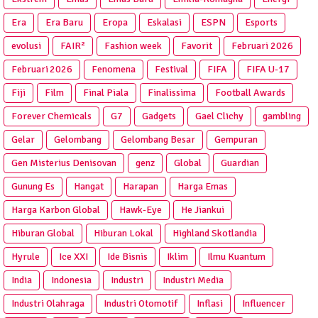
Era
Era Baru
Eropa
Eskalasi
ESPN
Esports
evolusi
FAIR²
Fashion week
Favorit
Februari 2026
Februari 2026
Fenomena
Festival
FIFA
FIFA U-17
Fiji
Film
Final Piala
Finalissima
Football Awards
Forever Chemicals
G7
Gadgets
Gael Clichy
gambling
Gelar
Gelombang
Gelombang Besar
Gempuran
Gen Misterius Denisovan
genz
Global
Guardian
Gunung Es
Hangat
Harapan
Harga Emas
Harga Karbon Global
Hawk-Eye
He Jiankui
Hiburan Global
Hiburan Lokal
Highland Skotlandia
Hyrule
Ice XXI
Ide Bisnis
Iklim
Ilmu Kuantum
India
Indonesia
Industri
Industri Media
Industri Olahraga
Industri Otomotif
Inflasi
Influencer