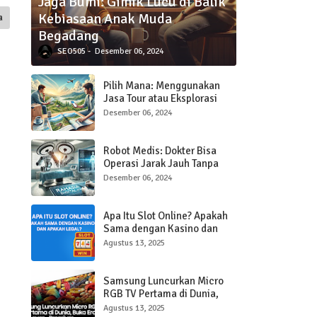
Jaga Bumi: Gimik Lucu di Balik
Kebiasaan Anak Muda
a
Begadang
SEO505
Desember 06, 2024
Pilih Mana: Menggunakan
Jasa Tour atau Eksplorasi
Sendiri Saat Traveling?
Desember 06, 2024
Robot Medis: Dokter Bisa
Operasi Jarak Jauh Tanpa
Hadir di Ruangan
Desember 06, 2024
Apa Itu Slot Online? Apakah
Sama dengan Kasino dan
Apakah Legal?
Agustus 13, 2025
Samsung Luncurkan Micro
RGB TV Pertama di Dunia,
Buka Era Baru Layar Ultra-
Agustus 13, 2025