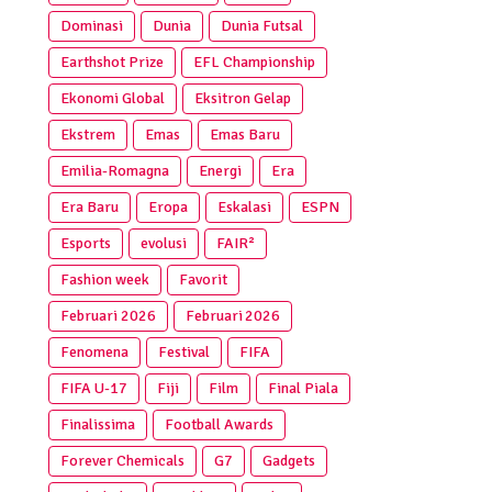
Dominasi
Dunia
Dunia Futsal
Earthshot Prize
EFL Championship
Ekonomi Global
Eksitron Gelap
Ekstrem
Emas
Emas Baru
Emilia-Romagna
Energi
Era
Era Baru
Eropa
Eskalasi
ESPN
Esports
evolusi
FAIR²
Fashion week
Favorit
Februari 2026
Februari 2026
Fenomena
Festival
FIFA
FIFA U-17
Fiji
Film
Final Piala
Finalissima
Football Awards
Forever Chemicals
G7
Gadgets