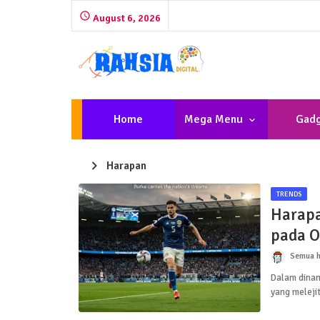
August 6, 2026
Home
Mega Menu
Gadg
Harapan
TRENDS
Harapa
pada O
Semua h
Dalam dinami
yang meleji