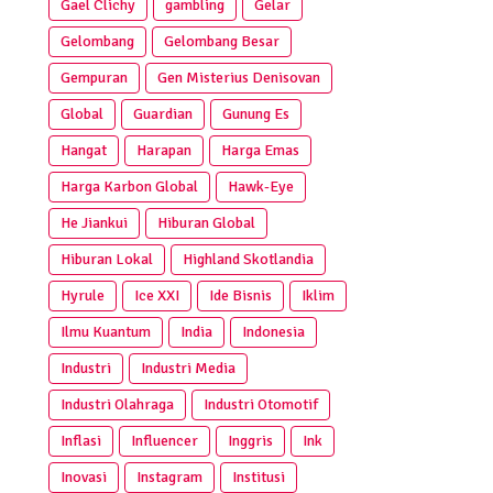
Gael Clichy
gambling
Gelar
Gelombang
Gelombang Besar
Gempuran
Gen Misterius Denisovan
Global
Guardian
Gunung Es
Hangat
Harapan
Harga Emas
Harga Karbon Global
Hawk-Eye
He Jiankui
Hiburan Global
Hiburan Lokal
Highland Skotlandia
Hyrule
Ice XXI
Ide Bisnis
Iklim
Ilmu Kuantum
India
Indonesia
Industri
Industri Media
Industri Olahraga
Industri Otomotif
Inflasi
Influencer
Inggris
Ink
Inovasi
Instagram
Institusi