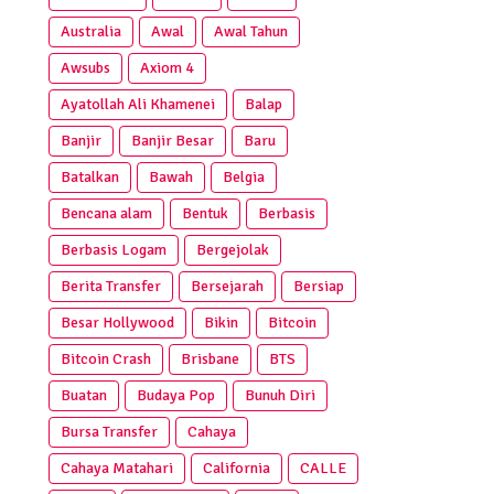
Australia
Awal
Awal Tahun
Awsubs
Axiom 4
Ayatollah Ali Khamenei
Balap
Banjir
Banjir Besar
Baru
Batalkan
Bawah
Belgia
Bencana alam
Bentuk
Berbasis
Berbasis Logam
Bergejolak
Berita Transfer
Bersejarah
Bersiap
Besar Hollywood
Bikin
Bitcoin
Bitcoin Crash
Brisbane
BTS
Buatan
Budaya Pop
Bunuh Diri
Bursa Transfer
Cahaya
Cahaya Matahari
California
CALLE