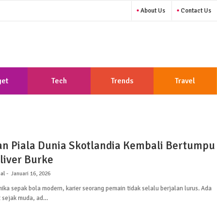
About Us
Contact Us
et
Tech
Trends
Travel
n Piala Dunia Skotlandia Kembali Bertumpu
liver Burke
al
Januari 16, 2026
ka sepak bola modern, karier seorang pemain tidak selalu berjalan lurus. Ada
t sejak muda, ad…