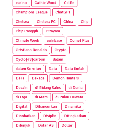
casino
Cathie Wood
Celtic
Champions League
ChatGPT
Chelsea
Chelsea FC
China
Chip
Chip Canggih
Citayam
Climate Week
coinbase
Comet Plus
Cristiano Ronaldo
Crypto
Cyclo[48]carbon
dalam
dalam Sorotan
Data
Data Ilmiah
DeFi
Dekade
Demon Hunters
Desain
di Bidang Sains
di Dunia
di Liga
di Mars
di Pulau Dewata
Digital
Dihancurkan
Dinamika
Dinobatkan
Disiplin
Ditingkatkan
Ditunjuk
Dolar AS
Dollar