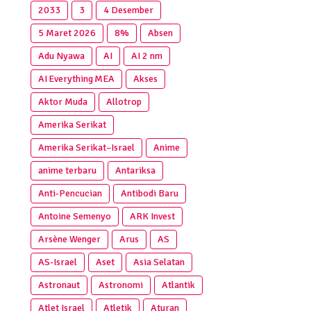
2033
3
4 Desember
5 Maret 2026
8%
Absen
Adu Nyawa
AI
AI 2 nm
AI Everything MEA
Akses
Aktor Muda
Allotrop
Amerika Serikat
Amerika Serikat–Israel
Anime
anime terbaru
Antariksa
Anti‑Pencucian
Antibodi Baru
Antoine Semenyo
ARK Invest
Arsène Wenger
Arus
AS
AS-Israel
Aset
Asia Selatan
Astronaut
Astronomi
Atlantik
Atlet Israel
Atletik
Aturan