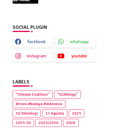
Premium
SOCIAL PLUGIN
facebook
whatsapp
instagram
youtube
LABELS
“Climate Coalition”
“SEAblings”
#trens #budaya #indonesia
10 Teknologi
17 Agustus
2025
2025‑26
2025/2026
2026