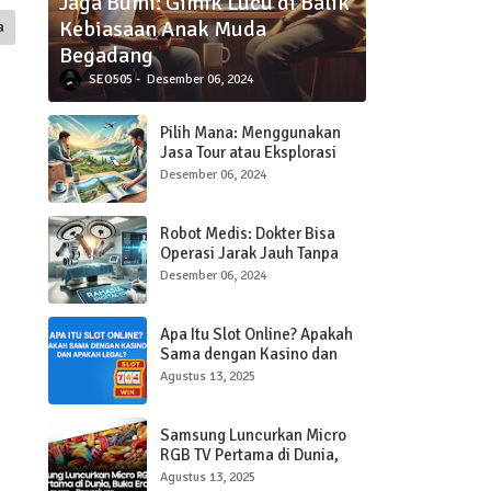
Jaga Bumi: Gimik Lucu di Balik
Kebiasaan Anak Muda
a
Begadang
SEO505
Desember 06, 2024
Pilih Mana: Menggunakan
Jasa Tour atau Eksplorasi
Sendiri Saat Traveling?
Desember 06, 2024
Robot Medis: Dokter Bisa
Operasi Jarak Jauh Tanpa
Hadir di Ruangan
Desember 06, 2024
Apa Itu Slot Online? Apakah
Sama dengan Kasino dan
Apakah Legal?
Agustus 13, 2025
Samsung Luncurkan Micro
RGB TV Pertama di Dunia,
Buka Era Baru Layar Ultra-
Agustus 13, 2025