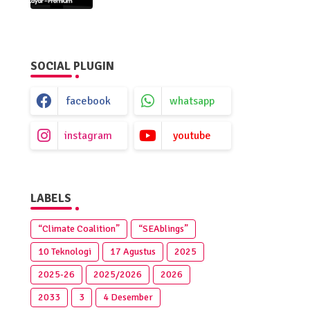
Premium
SOCIAL PLUGIN
facebook
whatsapp
instagram
youtube
LABELS
“Climate Coalition”
“SEAblings”
10 Teknologi
17 Agustus
2025
2025‑26
2025/2026
2026
2033
3
4 Desember