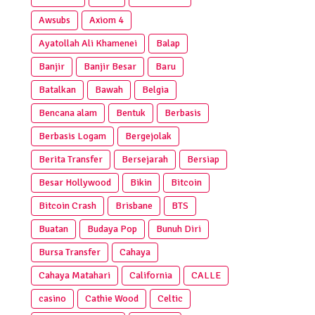
Awsubs
Axiom 4
Ayatollah Ali Khamenei
Balap
Banjir
Banjir Besar
Baru
Batalkan
Bawah
Belgia
Bencana alam
Bentuk
Berbasis
Berbasis Logam
Bergejolak
Berita Transfer
Bersejarah
Bersiap
Besar Hollywood
Bikin
Bitcoin
Bitcoin Crash
Brisbane
BTS
Buatan
Budaya Pop
Bunuh Diri
Bursa Transfer
Cahaya
Cahaya Matahari
California
CALLE
casino
Cathie Wood
Celtic