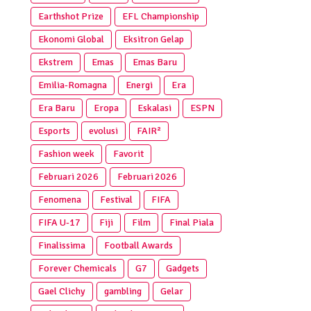
Earthshot Prize
EFL Championship
Ekonomi Global
Eksitron Gelap
Ekstrem
Emas
Emas Baru
Emilia-Romagna
Energi
Era
Era Baru
Eropa
Eskalasi
ESPN
Esports
evolusi
FAIR²
Fashion week
Favorit
Februari 2026
Februari 2026
Fenomena
Festival
FIFA
FIFA U-17
Fiji
Film
Final Piala
Finalissima
Football Awards
Forever Chemicals
G7
Gadgets
Gael Clichy
gambling
Gelar