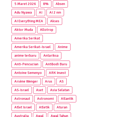
5 Maret 2026
8%
Absen
Adu Nyawa
AI
AI 2 nm
AI Everything MEA
Akses
Aktor Muda
Allotrop
Amerika Serikat
Amerika Serikat–Israel
Anime
anime terbaru
Antariksa
Anti‑Pencucian
Antibodi Baru
Antoine Semenyo
ARK Invest
Arsène Wenger
Arus
AS
AS-Israel
Aset
Asia Selatan
Astronaut
Astronomi
Atlantik
Atlet Israel
Atletik
Aturan
Australia
Awal
Awal Tahun