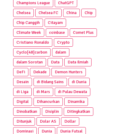
Champions League
ChatGPT
Chelsea
Chelsea FC
China
Chip
Chip Canggih
Citayam
Climate Week
coinbase
Comet Plus
Cristiano Ronaldo
Crypto
Cyclo[48]carbon
dalam
dalam Sorotan
Data
Data Ilmiah
DeFi
Dekade
Demon Hunters
Desain
di Bidang Sains
di Dunia
di Liga
di Mars
di Pulau Dewata
Digital
Dihancurkan
Dinamika
Dinobatkan
Disiplin
Ditingkatkan
Ditunjuk
Dolar AS
Dollar
Dominasi
Dunia
Dunia Futsal