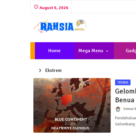
August 6, 2026
Home
Mega Menu
Gadg
Ekstrem
TRENDS
Gelomb
Benua 
Semua h
Pendahuluan
Gelombang 