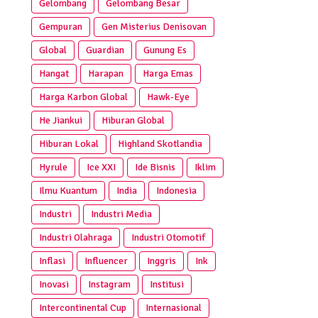
Gelombang
Gelombang Besar
Gempuran
Gen Misterius Denisovan
Global
Guardian
Gunung Es
Hangat
Harapan
Harga Emas
Harga Karbon Global
Hawk-Eye
He Jiankui
Hiburan Global
Hiburan Lokal
Highland Skotlandia
Hyrule
Ice XXI
Ide Bisnis
Iklim
Ilmu Kuantum
India
Indonesia
Industri
Industri Media
Industri Olahraga
Industri Otomotif
Inflasi
Influencer
Inggris
Ink
Inovasi
Instagram
Institusi
Intercontinental Cup
Internasional