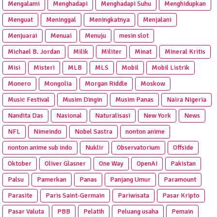
Mengalami
Menghadapi
Menghadapi Suhu
Menghidupkan
Menguat
Meninggal
Meningkatnya
Menjalani
Menjuarai
Menuai
Menuju
mesin slot
Michael B. Jordan
Milik
Militer
Minat
Mineral Kritis
Misi
Misteri
MLB
MLS
Mobil
Mobil Listrik
Monero
Mongolia
Morgan Riddle
Moskow
Music Festival
Musim Dingin
Musim Panas
Naira Nigeria
Nandita Das
Nasional
Naturalisasi
New York
News
NFL
Nimeindo
Nobel Sastra
nonton anime
nonton anime sub indo
Nuklir
Observatorium
Offside
Oktober
Oliver Glasner
One Way
OpenAI
Pakistan
Palsu
Pamerkan
Panas
Panjang Umur
Paramount
Parasite
Paris Saint-Germain
Pariwisata
Pasar Kripto
Pasar Valuta
PBB
Pelatih
Peluang usaha
Pemain