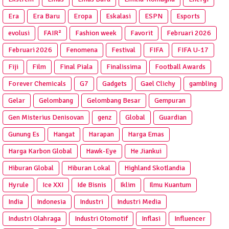
Era
Era Baru
Eropa
Eskalasi
ESPN
Esports
evolusi
FAIR²
Fashion week
Favorit
Februari 2026
Februari 2026
Fenomena
Festival
FIFA
FIFA U-17
Fiji
Film
Final Piala
Finalissima
Football Awards
Forever Chemicals
G7
Gadgets
Gael Clichy
gambling
Gelar
Gelombang
Gelombang Besar
Gempuran
Gen Misterius Denisovan
genz
Global
Guardian
Gunung Es
Hangat
Harapan
Harga Emas
Harga Karbon Global
Hawk-Eye
He Jiankui
Hiburan Global
Hiburan Lokal
Highland Skotlandia
Hyrule
Ice XXI
Ide Bisnis
Iklim
Ilmu Kuantum
India
Indonesia
Industri
Industri Media
Industri Olahraga
Industri Otomotif
Inflasi
Influencer