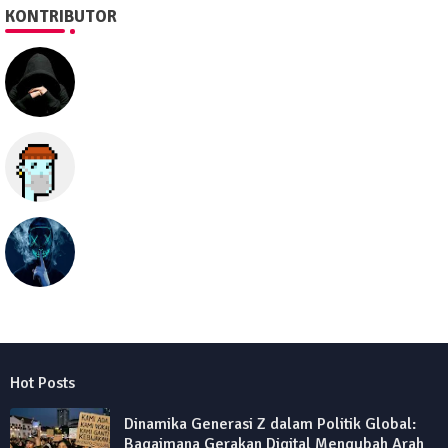
KONTRIBUTOR
SEO505
Semua hal
seolawak
Hot Posts
Dinamika Generasi Z dalam Politik Global:
Bagaimana Gerakan Digital Mengubah Arah