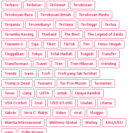
Terbaru
Terbesar
Terlewat
Terobosan
Terobosan Baru
Terobosan Ilmiah
Terobosan Medis
Terpanas
Tersembunyi
Tertawa
Tertinggi
Tertua
Terumbu Karang
Thailand
The Best
The Legend of Zelda
Tianwen-2
Tiga
Tiket
TikTok
Tim
Timur Tengah
Tinggalkan
Tokyo
Total Hadiah
Tragedi
Transfer
Transformasi
Travel
Tren
Tren Hiburan
trending
Trends
trens
Trofi
Trofi yang Tak Terlihat
Trump Is Dead
Tsunami
Tur Pra‑Musim
Turnamen
Turun
Uang
UEFA
untuk
Upaya Kembal
USA Cricket
Usai
USD 63.000
Usulan
Utama
Vaksin
Vera C. Rubin
Video
viral
Vlogger
Wanita Internasional
Wellness Global
Wuling
XAU/USD
yang
Zuffa Boxing