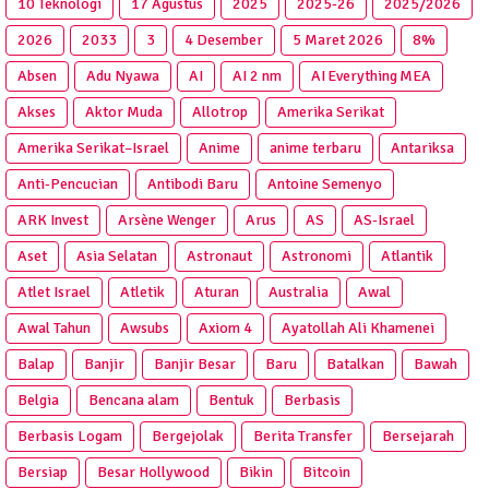
10 Teknologi
17 Agustus
2025
2025‑26
2025/2026
2026
2033
3
4 Desember
5 Maret 2026
8%
Absen
Adu Nyawa
AI
AI 2 nm
AI Everything MEA
Akses
Aktor Muda
Allotrop
Amerika Serikat
Amerika Serikat–Israel
Anime
anime terbaru
Antariksa
Anti‑Pencucian
Antibodi Baru
Antoine Semenyo
ARK Invest
Arsène Wenger
Arus
AS
AS-Israel
Aset
Asia Selatan
Astronaut
Astronomi
Atlantik
Atlet Israel
Atletik
Aturan
Australia
Awal
Awal Tahun
Awsubs
Axiom 4
Ayatollah Ali Khamenei
Balap
Banjir
Banjir Besar
Baru
Batalkan
Bawah
Belgia
Bencana alam
Bentuk
Berbasis
Berbasis Logam
Bergejolak
Berita Transfer
Bersejarah
Bersiap
Besar Hollywood
Bikin
Bitcoin