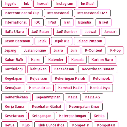
Inggris
Ink
Inovasi
Instagram
Institusi
Intercontinental Cup
Internasional
Internasional U23
International
IOC
iPad
Iran
Islandia
Israel
Italia Utara
Jadi Bulan
Jadi Sumber
Jadwal
Januari
Jason Bateman
Jejak
Jejak Air
Jelang Putaran
Jepang
Jualan online
Juara
Juri
K-Content
K-Pop
Kabar Baik
Kairo
Kalender
Kanada
Karbon Baru
Kardiologi
kebijakan
Kecerdasan
Kecerdasan Buatan
Kegelapan
Kejuaraan
Kekeringan Parah
Kelompok
Kemajuan
Kemandirian
Kembali Hadir
Kembalinya
Kemerdekaan
Kepemimpinan
Kerja
Kerja AS
Kerja Sama
Kesehatan Global
Kesempatan Emas
Kesetaraan
Ketegangan
Ketergantungan
Ketika
Ketua
Klub
Klub Bundesliga
Kompetisi
Komputasi