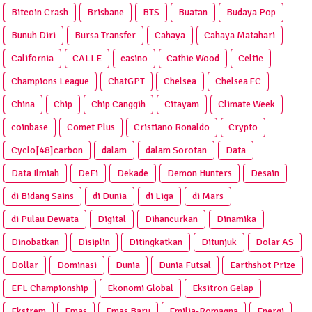
Bitcoin Crash
Brisbane
BTS
Buatan
Budaya Pop
Bunuh Diri
Bursa Transfer
Cahaya
Cahaya Matahari
California
CALLE
casino
Cathie Wood
Celtic
Champions League
ChatGPT
Chelsea
Chelsea FC
China
Chip
Chip Canggih
Citayam
Climate Week
coinbase
Comet Plus
Cristiano Ronaldo
Crypto
Cyclo[48]carbon
dalam
dalam Sorotan
Data
Data Ilmiah
DeFi
Dekade
Demon Hunters
Desain
di Bidang Sains
di Dunia
di Liga
di Mars
di Pulau Dewata
Digital
Dihancurkan
Dinamika
Dinobatkan
Disiplin
Ditingkatkan
Ditunjuk
Dolar AS
Dollar
Dominasi
Dunia
Dunia Futsal
Earthshot Prize
EFL Championship
Ekonomi Global
Eksitron Gelap
Ekstrem
Emas
Emas Baru
Emilia-Romagna
Energi