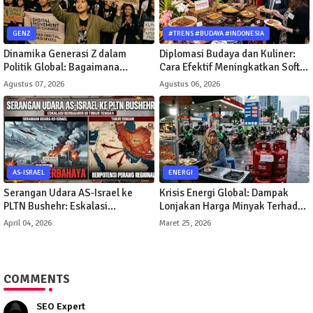
GENZ
#TRENS #BUDAYA #INDONESIA
Dinamika Generasi Z dalam
Diplomasi Budaya dan Kuliner:
Politik Global: Bagaimana
Cara Efektif Meningkatkan Soft
Gerakan Digital Mengubah Arah
Power Suatu Negara
Agustus 07, 2026
Agustus 06, 2026
Kebijakan Publik
AS-ISRAEL
ENERGI
Serangan Udara AS-Israel ke
Krisis Energi Global: Dampak
PLTN Bushehr: Eskalasi
Lonjakan Harga Minyak Terhadap
Berbahaya di Timur Tengah
Perekonomian Indonesia
April 04, 2026
Maret 25, 2026
COMMENTS
SEO Expert