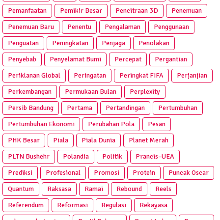
Pemanfaatan
Pemikir Besar
Pencitraan 3D
Penemuan
Penemuan Baru
Penentu
Pengalaman
Penggunaan
Penguatan
Peningkatan
Penjaga
Penolakan
Penyebab
Penyelamat Bumi
Percepat
Pergantian
Periklanan Global
Peringatan
Peringkat FIFA
Perjanjian
Perkembangan
Permukaan Bulan
Perplexity
Persib Bandung
Pertama
Pertandingan
Pertumbuhan
Pertumbuhan Ekonomi
Perubahan Pola
Pesan
PHK Besar
Piala
Piala Dunia
Planet Merah
PLTN Bushehr
Polandia
Politik
Prancis–UEA
Prediksi
Profesional
Promosi
Protein
Puncak Oscar
Quantum
Raksasa
Ramai
Rebound
Reels
Referendum
Reformasi
Regulasi
Rekayasa