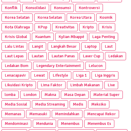
Konflik
Konsolidasi
Konsumsi
Kontroversi
Korea Selatan
Korea Selatan
Korea Utara
Kosmik
Kota Olahraga
KPop
Kreativitas
Kripto
Krisis
Krisis Global
Kuantum
Kylian Mbappé
Laga Penting
Lalu Lintas
Langit
Langkah Besar
Laptop
Laut
Laut Lepas
Lautan
Lautan Panas
Laver Cup
Ledakan
Ledakan Bom
Legendary Entertainment
Lelucon
Lenacapavir
Lewat
Lifestyle
Liga 1
Liga Inggris
Likuidasi Kripto
Lima Faktor
Limbah Makanan
Live
lomba
London
Makna
Masa Depan
Material Super
Media Sosial
Media Streaming
Medis
Meksiko
Memanas
Memasuki
Memindahkan
Mencapai Rekor
Mendominasi
Mendunia
Menembus
Menembus Es