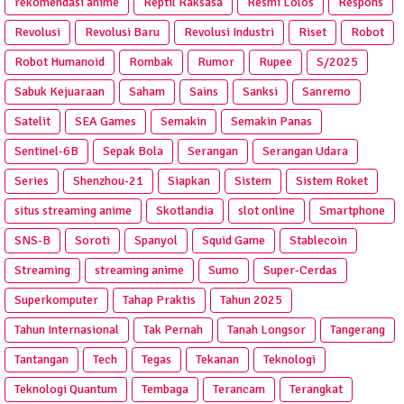
rekomendasi anime
Reptil Raksasa
Resmi Lolos
Respons
Revolusi
Revolusi Baru
Revolusi Industri
Riset
Robot
Robot Humanoid
Rombak
Rumor
Rupee
S/2025
Sabuk Kejuaraan
Saham
Sains
Sanksi
Sanremo
Satelit
SEA Games
Semakin
Semakin Panas
Sentinel-6B
Sepak Bola
Serangan
Serangan Udara
Series
Shenzhou-21
Siapkan
Sistem
Sistem Roket
situs streaming anime
Skotlandia
slot online
Smartphone
SNS-B
Soroti
Spanyol
Squid Game
Stablecoin
Streaming
streaming anime
Sumo
Super-Cerdas
Superkomputer
Tahap Praktis
Tahun 2025
Tahun Internasional
Tak Pernah
Tanah Longsor
Tangerang
Tantangan
Tech
Tegas
Tekanan
Teknologi
Teknologi Quantum
Tembaga
Terancam
Terangkat