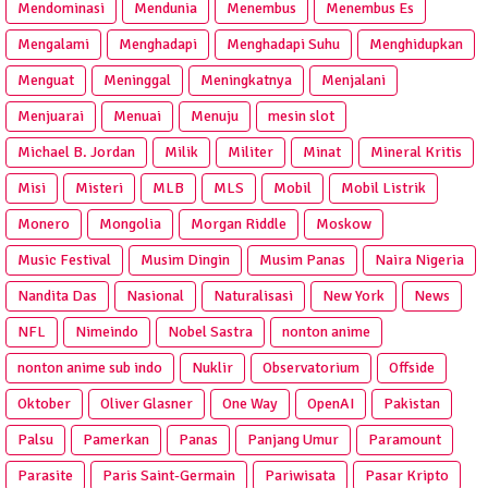
Mendominasi
Mendunia
Menembus
Menembus Es
Mengalami
Menghadapi
Menghadapi Suhu
Menghidupkan
Menguat
Meninggal
Meningkatnya
Menjalani
Menjuarai
Menuai
Menuju
mesin slot
Michael B. Jordan
Milik
Militer
Minat
Mineral Kritis
Misi
Misteri
MLB
MLS
Mobil
Mobil Listrik
Monero
Mongolia
Morgan Riddle
Moskow
Music Festival
Musim Dingin
Musim Panas
Naira Nigeria
Nandita Das
Nasional
Naturalisasi
New York
News
NFL
Nimeindo
Nobel Sastra
nonton anime
nonton anime sub indo
Nuklir
Observatorium
Offside
Oktober
Oliver Glasner
One Way
OpenAI
Pakistan
Palsu
Pamerkan
Panas
Panjang Umur
Paramount
Parasite
Paris Saint-Germain
Pariwisata
Pasar Kripto