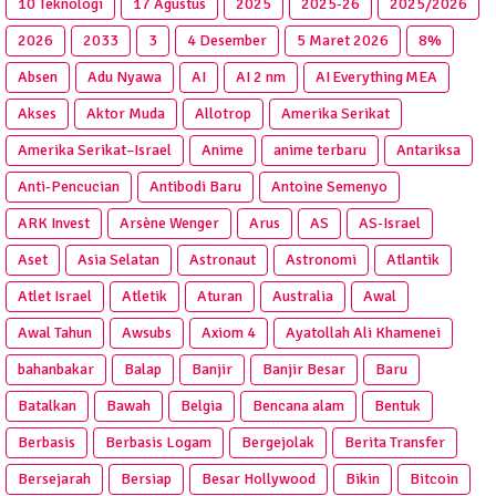
10 Teknologi
17 Agustus
2025
2025‑26
2025/2026
2026
2033
3
4 Desember
5 Maret 2026
8%
Absen
Adu Nyawa
AI
AI 2 nm
AI Everything MEA
Akses
Aktor Muda
Allotrop
Amerika Serikat
Amerika Serikat–Israel
Anime
anime terbaru
Antariksa
Anti‑Pencucian
Antibodi Baru
Antoine Semenyo
ARK Invest
Arsène Wenger
Arus
AS
AS-Israel
Aset
Asia Selatan
Astronaut
Astronomi
Atlantik
Atlet Israel
Atletik
Aturan
Australia
Awal
Awal Tahun
Awsubs
Axiom 4
Ayatollah Ali Khamenei
bahanbakar
Balap
Banjir
Banjir Besar
Baru
Batalkan
Bawah
Belgia
Bencana alam
Bentuk
Berbasis
Berbasis Logam
Bergejolak
Berita Transfer
Bersejarah
Bersiap
Besar Hollywood
Bikin
Bitcoin