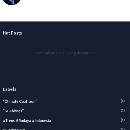
Hot Posts
Error:
Tak ada hasil yang ditemukan
Labels
“Climate Coalition”
(1)
“SEAblings”
(1)
#trens #budaya #indonesia
(1)
(1)