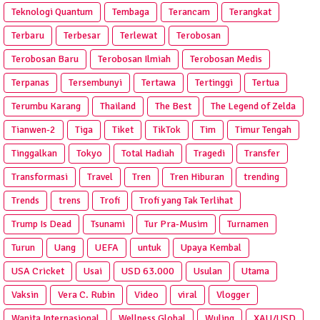
Teknologi Quantum
Tembaga
Terancam
Terangkat
Terbaru
Terbesar
Terlewat
Terobosan
Terobosan Baru
Terobosan Ilmiah
Terobosan Medis
Terpanas
Tersembunyi
Tertawa
Tertinggi
Tertua
Terumbu Karang
Thailand
The Best
The Legend of Zelda
Tianwen-2
Tiga
Tiket
TikTok
Tim
Timur Tengah
Tinggalkan
Tokyo
Total Hadiah
Tragedi
Transfer
Transformasi
Travel
Tren
Tren Hiburan
trending
Trends
trens
Trofi
Trofi yang Tak Terlihat
Trump Is Dead
Tsunami
Tur Pra‑Musim
Turnamen
Turun
Uang
UEFA
untuk
Upaya Kembal
USA Cricket
Usai
USD 63.000
Usulan
Utama
Vaksin
Vera C. Rubin
Video
viral
Vlogger
Wanita Internasional
Wellness Global
Wuling
XAU/USD