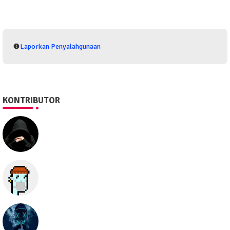
Laporkan Penyalahgunaan
KONTRIBUTOR
SEO505
Semua hal
seolawak