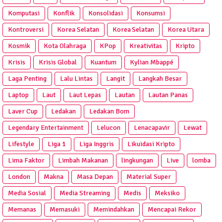
Komputasi
Konflik
Konsolidasi
Konsumsi
Kontroversi
Korea Selatan
Korea Selatan
Korea Utara
Kosmik
Kota Olahraga
KPop
Kreativitas
Kripto
Krisis
Krisis Global
Kuantum
Kylian Mbappé
Laga Penting
Lalu Lintas
Langit
Langkah Besar
Laptop
Laut
Laut Lepas
Lautan
Lautan Panas
Laver Cup
Ledakan
Ledakan Bom
Legendary Entertainment
Lelucon
Lenacapavir
Lewat
Lifestyle
Liga 1
Liga Inggris
Likuidasi Kripto
Lima Faktor
Limbah Makanan
lingkungan
Live
lomba
London
Makna
Masa Depan
Material Super
Media Sosial
Media Streaming
Medis
Meksiko
Memanas
Memasuki
Memindahkan
Mencapai Rekor