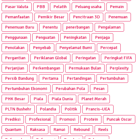
Pasar Valuta
PBB
Pelatih
Peluang usaha
Pemain
Pemanfaatan
Pemikir Besar
Pencitraan 3D
Penemuan
Penemuan Baru
Penentu
penerbangan
Pengalaman
Penggunaan
Penguatan
Peningkatan
Penjaga
Penolakan
Penyebab
Penyelamat Bumi
Percepat
Pergantian
Periklanan Global
Peringatan
Peringkat FIFA
Perjanjian
Perkembangan
Permukaan Bulan
Perplexity
Persib Bandung
Pertama
Pertandingan
Pertumbuhan
Pertumbuhan Ekonomi
Perubahan Pola
Pesan
PHK Besar
Piala
Piala Dunia
Planet Merah
PLTN Bushehr
Polandia
Politik
Prancis–UEA
Prediksi
Profesional
Promosi
Protein
Puncak Oscar
Quantum
Raksasa
Ramai
Rebound
Reels