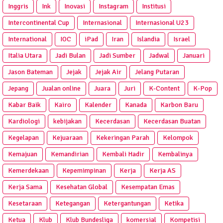
Inggris
Ink
Inovasi
Instagram
Institusi
Intercontinental Cup
Internasional
Internasional U23
International
IOC
iPad
Iran
Islandia
Israel
Italia Utara
Jadi Bulan
Jadi Sumber
Jadwal
Januari
Jason Bateman
Jejak
Jejak Air
Jelang Putaran
Jepang
Jualan online
Juara
Juri
K-Content
K-Pop
Kabar Baik
Kairo
Kalender
Kanada
Karbon Baru
Kardiologi
kebijakan
Kecerdasan
Kecerdasan Buatan
Kegelapan
Kejuaraan
Kekeringan Parah
Kelompok
Kemajuan
Kemandirian
Kembali Hadir
Kembalinya
Kemerdekaan
Kepemimpinan
Kerja
Kerja AS
Kerja Sama
Kesehatan Global
Kesempatan Emas
Kesetaraan
Ketegangan
Ketergantungan
Ketika
Ketua
Klub
Klub Bundesliga
komersial
Kompetisi