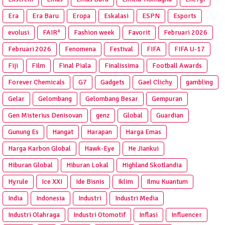
Era
Era Baru
Eropa
Eskalasi
ESPN
Esports
evolusi
FAIR²
Fashion week
Favorit
Februari 2026
Februari 2026
Fenomena
Festival
FIFA
FIFA U-17
Fiji
Film
Final Piala
Finalissima
Football Awards
Forever Chemicals
G7
Gadgets
Gael Clichy
gambling
Gelar
Gelombang
Gelombang Besar
Gempuran
Gen Misterius Denisovan
genz
Global
Guardian
Gunung Es
Hangat
Harapan
Harga Emas
Harga Karbon Global
Hawk-Eye
He Jiankui
Hiburan Global
Hiburan Lokal
Highland Skotlandia
Hyrule
Ice XXI
Ide Bisnis
Iklim
Ilmu Kuantum
India
Indonesia
Industri
Industri Media
Industri Olahraga
Industri Otomotif
Inflasi
Influencer