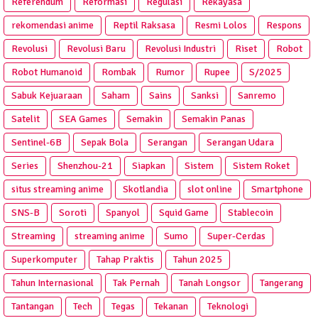
Referendum
Reformasi
Regulasi
Rekayasa
rekomendasi anime
Reptil Raksasa
Resmi Lolos
Respons
Revolusi
Revolusi Baru
Revolusi Industri
Riset
Robot
Robot Humanoid
Rombak
Rumor
Rupee
S/2025
Sabuk Kejuaraan
Saham
Sains
Sanksi
Sanremo
Satelit
SEA Games
Semakin
Semakin Panas
Sentinel-6B
Sepak Bola
Serangan
Serangan Udara
Series
Shenzhou-21
Siapkan
Sistem
Sistem Roket
situs streaming anime
Skotlandia
slot online
Smartphone
SNS-B
Soroti
Spanyol
Squid Game
Stablecoin
Streaming
streaming anime
Sumo
Super-Cerdas
Superkomputer
Tahap Praktis
Tahun 2025
Tahun Internasional
Tak Pernah
Tanah Longsor
Tangerang
Tantangan
Tech
Tegas
Tekanan
Teknologi