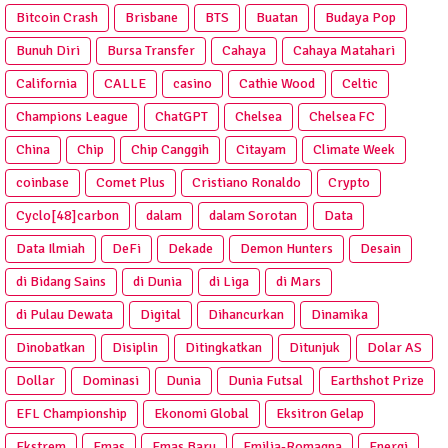
Bitcoin Crash
Brisbane
BTS
Buatan
Budaya Pop
Bunuh Diri
Bursa Transfer
Cahaya
Cahaya Matahari
California
CALLE
casino
Cathie Wood
Celtic
Champions League
ChatGPT
Chelsea
Chelsea FC
China
Chip
Chip Canggih
Citayam
Climate Week
coinbase
Comet Plus
Cristiano Ronaldo
Crypto
Cyclo[48]carbon
dalam
dalam Sorotan
Data
Data Ilmiah
DeFi
Dekade
Demon Hunters
Desain
di Bidang Sains
di Dunia
di Liga
di Mars
di Pulau Dewata
Digital
Dihancurkan
Dinamika
Dinobatkan
Disiplin
Ditingkatkan
Ditunjuk
Dolar AS
Dollar
Dominasi
Dunia
Dunia Futsal
Earthshot Prize
EFL Championship
Ekonomi Global
Eksitron Gelap
Ekstrem
Emas
Emas Baru
Emilia-Romagna
Energi