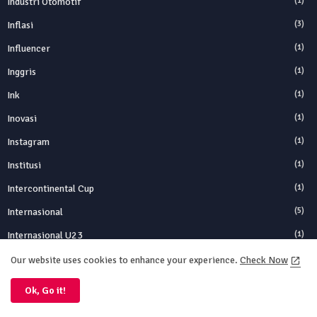
Industri Otomotif
(1)
Inflasi
(3)
Influencer
(1)
Inggris
(1)
Ink
(1)
Inovasi
(1)
Instagram
(1)
Institusi
(1)
Intercontinental Cup
(1)
Internasional
(5)
Internasional U23
(1)
International
(1)
Our website uses cookies to enhance your experience.
Check Now
IOC
(1)
Ok, Go it!
IPad
(1)