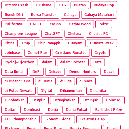
Bitcoin Crash
Brisbane
BTS
Buatan
Budaya Pop
Bunuh Diri
Bursa Transfer
Cahaya
Cahaya Matahari
California
CALLE
casino
Cathie Wood
Celtic
Champions League
ChatGPT
Chelsea
Chelsea FC
China
Chip
Chip Canggih
Citayam
Climate Week
coinbase
Comet Plus
Cristiano Ronaldo
Crypto
Cyclo[48]carbon
dalam
dalam Sorotan
Data
Data Ilmiah
DeFi
Dekade
Demon Hunters
Desain
di Bidang Sains
di Dunia
di Liga
di Mars
di Pulau Dewata
Digital
Dihancurkan
Dinamika
Dinobatkan
Disiplin
Ditingkatkan
Ditunjuk
Dolar AS
Dollar
Dominasi
Dunia
Dunia Futsal
Earthshot Prize
EFL Championship
Ekonomi Global
Eksitron Gelap
Ekstrem
Emas
Emas Baru
Emilia-Romagna
Energi