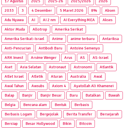
17 Agustus
2025
2025‑26
2025/2026
2026
2033
3
4 Desember
5 Maret 2026
8%
Absen
Adu Nyawa
AI
AI 2 nm
AI Everything MEA
Akses
Aktor Muda
Allotrop
Amerika Serikat
Amerika Serikat–Israel
Anime
anime terbaru
Antariksa
Anti‑Pencucian
Antibodi Baru
Antoine Semenyo
ARK Invest
Arsène Wenger
Arus
AS
AS-Israel
Aset
Asia Selatan
Astronaut
Astronomi
Atlantik
Atlet Israel
Atletik
Aturan
Australia
Awal
Awal Tahun
Awsubs
Axiom 4
Ayatollah Ali Khamenei
Balap
Banjir
Banjir Besar
Baru
Batalkan
Bawah
Belgia
Bencana alam
Bentuk
Berbasis
Berbasis Logam
Bergejolak
Berita Transfer
Bersejarah
Bersiap
Besar Hollywood
Bikin
Bitcoin