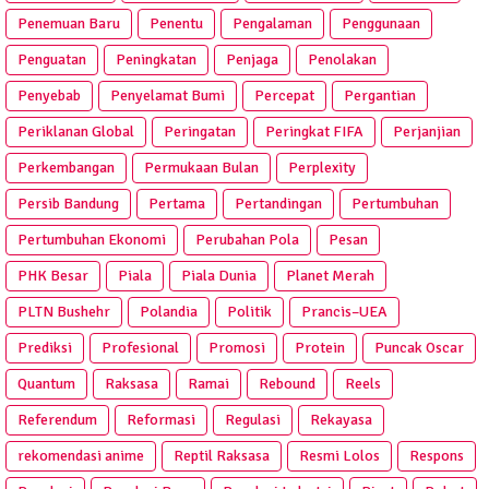
Penemuan Baru
Penentu
Pengalaman
Penggunaan
Penguatan
Peningkatan
Penjaga
Penolakan
Penyebab
Penyelamat Bumi
Percepat
Pergantian
Periklanan Global
Peringatan
Peringkat FIFA
Perjanjian
Perkembangan
Permukaan Bulan
Perplexity
Persib Bandung
Pertama
Pertandingan
Pertumbuhan
Pertumbuhan Ekonomi
Perubahan Pola
Pesan
PHK Besar
Piala
Piala Dunia
Planet Merah
PLTN Bushehr
Polandia
Politik
Prancis–UEA
Prediksi
Profesional
Promosi
Protein
Puncak Oscar
Quantum
Raksasa
Ramai
Rebound
Reels
Referendum
Reformasi
Regulasi
Rekayasa
rekomendasi anime
Reptil Raksasa
Resmi Lolos
Respons