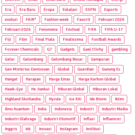
Era
Era Baru
Eropa
Eskalasi
ESPN
Esports
evolusi
FAIR²
Fashion week
Favorit
Februari 2026
Februari 2026
Fenomena
Festival
FIFA
FIFA U-17
Fiji
Film
Final Piala
Finalissima
Football Awards
Forever Chemicals
G7
Gadgets
Gael Clichy
gambling
Gelar
Gelombang
Gelombang Besar
Gempuran
Gen Misterius Denisovan
Global
Guardian
Gunung Es
Hangat
Harapan
Harga Emas
Harga Karbon Global
Hawk-Eye
He Jiankui
Hiburan Global
Hiburan Lokal
Highland Skotlandia
Hyrule
Ice XXI
Ide Bisnis
Iklim
Ilmu Kuantum
India
Indonesia
Industri
Industri Media
Industri Olahraga
Industri Otomotif
Inflasi
Influencer
Inggris
Ink
Inovasi
Instagram
Institusi