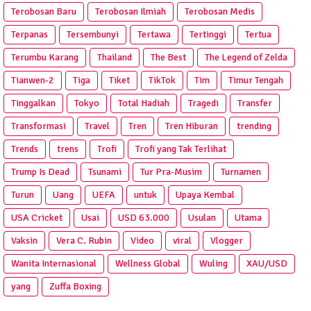
Terobosan Baru
Terobosan Ilmiah
Terobosan Medis
Terpanas
Tersembunyi
Tertawa
Tertinggi
Tertua
Terumbu Karang
Thailand
The Best
The Legend of Zelda
Tianwen-2
Tiga
Tiket
TikTok
Tim
Timur Tengah
Tinggalkan
Tokyo
Total Hadiah
Tragedi
Transfer
Transformasi
Travel
Tren
Tren Hiburan
trending
Trends
trens
Trofi
Trofi yang Tak Terlihat
Trump Is Dead
Tsunami
Tur Pra‑Musim
Turnamen
Turun
Uang
UEFA
untuk
Upaya Kembal
USA Cricket
Usai
USD 63.000
Usulan
Utama
Vaksin
Vera C. Rubin
Video
viral
Vlogger
Wanita Internasional
Wellness Global
Wuling
XAU/USD
yang
Zuffa Boxing