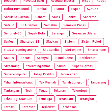
Revolusi
Revolusi Baru
Revolusi Industri
Riset
Robot
Robot Humanoid
Rombak
Rumor
Rupee
S/2025
Sabuk Kejuaraan
Saham
Sains
Sanksi
Sanremo
Satelit
SEA Games
Semakin
Semakin Panas
Sentinel-6B
Sepak Bola
Serangan
Serangan Udara
Series
Shenzhou-21
Siapkan
Sistem
Sistem Roket
situs streaming anime
Skotlandia
slot online
Smartphone
SNS-B
Soroti
Spanyol
Squid Game
Stablecoin
Streaming
streaming anime
Sumo
Super-Cerdas
Superkomputer
Tahap Praktis
Tahun 2025
Tahun Internasional
Tak Pernah
Tanah Longsor
Tangerang
Tantangan
Tech
Tegas
Tekanan
Teknologi
Teknologi Quantum
Tembaga
Terancam
Terangkat
Terbaru
Terbesar
Terlewat
Terobosan