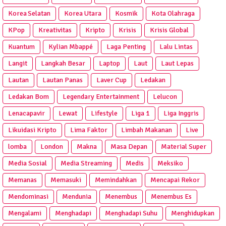
Korea Selatan
Korea Utara
Kosmik
Kota Olahraga
KPop
Kreativitas
Kripto
Krisis
Krisis Global
Kuantum
Kylian Mbappé
Laga Penting
Lalu Lintas
Langit
Langkah Besar
Laptop
Laut
Laut Lepas
Lautan
Lautan Panas
Laver Cup
Ledakan
Ledakan Bom
Legendary Entertainment
Lelucon
Lenacapavir
Lewat
Lifestyle
Liga 1
Liga Inggris
Likuidasi Kripto
Lima Faktor
Limbah Makanan
Live
lomba
London
Makna
Masa Depan
Material Super
Media Sosial
Media Streaming
Medis
Meksiko
Memanas
Memasuki
Memindahkan
Mencapai Rekor
Mendominasi
Mendunia
Menembus
Menembus Es
Mengalami
Menghadapi
Menghadapi Suhu
Menghidupkan