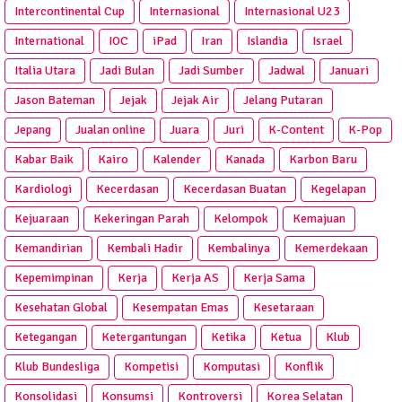
Intercontinental Cup
Internasional
Internasional U23
International
IOC
iPad
Iran
Islandia
Israel
Italia Utara
Jadi Bulan
Jadi Sumber
Jadwal
Januari
Jason Bateman
Jejak
Jejak Air
Jelang Putaran
Jepang
Jualan online
Juara
Juri
K-Content
K-Pop
Kabar Baik
Kairo
Kalender
Kanada
Karbon Baru
Kardiologi
Kecerdasan
Kecerdasan Buatan
Kegelapan
Kejuaraan
Kekeringan Parah
Kelompok
Kemajuan
Kemandirian
Kembali Hadir
Kembalinya
Kemerdekaan
Kepemimpinan
Kerja
Kerja AS
Kerja Sama
Kesehatan Global
Kesempatan Emas
Kesetaraan
Ketegangan
Ketergantungan
Ketika
Ketua
Klub
Klub Bundesliga
Kompetisi
Komputasi
Konflik
Konsolidasi
Konsumsi
Kontroversi
Korea Selatan