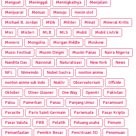
Menguat
Meninggal
Meningkatnya
Menjalani
Menjuarai
Menuai
Menuju
mesin slot
Michael B. Jordan
Milik
Militer
Minat
Mineral Kritis
Misi
Misteri
MLB
MLS
Mobil
Mobil Listrik
Monero
Mongolia
Morgan Riddle
Moskow
Music Festival
Musim Dingin
Musim Panas
Naira Nigeria
Nandita Das
Nasional
Naturalisasi
New York
News
NFL
Nimeindo
Nobel Sastra
nonton anime
nonton anime sub indo
Nuklir
Observatorium
Offside
Oktober
Oliver Glasner
One Way
OpenAI
Pakistan
Palsu
Pamerkan
Panas
Panjang Umur
Paramount
Parasite
Paris Saint-Germain
Pariwisata
Pasar Kripto
Pasar Valuta
PBB
Pelatih
Peluang usaha
Pemain
Pemanfaatan
Pemikir Besar
Pencitraan 3D
Penemuan