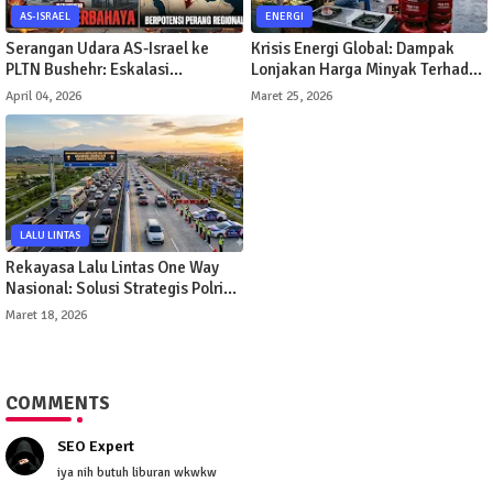
AS-ISRAEL
ENERGI
Serangan Udara AS-Israel ke
Krisis Energi Global: Dampak
PLTN Bushehr: Eskalasi
Lonjakan Harga Minyak Terhadap
Berbahaya di Timur Tengah
Perekonomian Indonesia
April 04, 2026
Maret 25, 2026
LALU LINTAS
Rekayasa Lalu Lintas One Way
Nasional: Solusi Strategis Polri
Hadapi Lonjakan Arus Mudik
Maret 18, 2026
Lebaran 2026
COMMENTS
SEO Expert
iya nih butuh liburan wkwkw