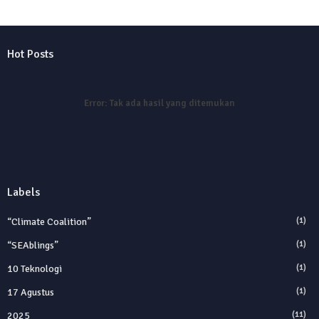
Hot Posts
Error:
Tak ada hasil yang ditemukan
Labels
“Climate Coalition”
(1)
“SEAblings”
(1)
10 Teknologi
(1)
17 Agustus
(1)
2025
(11)