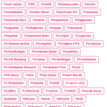
Pasar Valuta
PBB
Pelatih
Peluang usaha
Pemain
Pemanfaatan
Pemikir Besar
Pencitraan 3D
Penemuan
Penemuan Baru
Penentu
Pengalaman
Penggunaan
Penguatan
Peningkatan
Penjaga
Penolakan
Penyebab
Penyelamat Bumi
Percepat
Pergantian
Periklanan Global
Peringatan
Peringkat FIFA
Perjanjian
Perkembangan
Permukaan Bulan
Perplexity
Persib Bandung
Pertama
Pertandingan
Pertumbuhan
Pertumbuhan Ekonomi
Perubahan Pola
Pesan
PHK Besar
Piala
Piala Dunia
Planet Merah
PLTN Bushehr
Polandia
Politik
Prancis–UEA
Prediksi
Profesional
Promosi
Protein
Puncak Oscar
Quantum
Raksasa
Ramai
Rebound
Reels
Referendum
Reformasi
Regulasi
Rekayasa