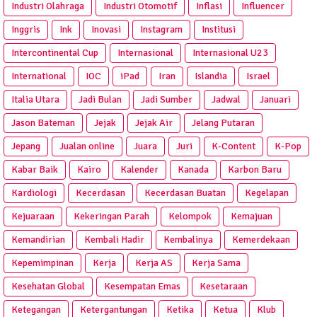
Industri Olahraga
Industri Otomotif
Inflasi
Influencer
Inggris
Ink
Inovasi
Instagram
Institusi
Intercontinental Cup
Internasional
Internasional U23
International
IOC
iPad
Iran
Islandia
Israel
Italia Utara
Jadi Bulan
Jadi Sumber
Jadwal
Januari
Jason Bateman
Jejak
Jejak Air
Jelang Putaran
Jepang
Jualan online
Juara
Juri
K-Content
K-Pop
Kabar Baik
Kairo
Kalender
Kanada
Karbon Baru
Kardiologi
Kecerdasan
Kecerdasan Buatan
Kegelapan
Kejuaraan
Kekeringan Parah
Kelompok
Kemajuan
Kemandirian
Kembali Hadir
Kembalinya
Kemerdekaan
Kepemimpinan
Kerja
Kerja AS
Kerja Sama
Kesehatan Global
Kesempatan Emas
Kesetaraan
Ketegangan
Ketergantungan
Ketika
Ketua
Klub