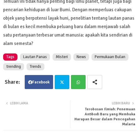
Temuan ini tidak hanya penting bagi ilmu planet, tetapi juga bagi
pencarian kehidupan di luar Bumi. Dengan memperluas cakupan
objek yang berpotensi layak huni, penelitian tentang lautan panas
di bulan es kecil membuka peluang baru dalam menjawab salah
satu pertanyaan terbesar umat manusia: apakah kita sendirian di
alam semesta?
Tags
Lautan Panas
Misteri
News
Permukaan Bulan
trending
Trends
Facebook
Twit
Wha
LEBIH LAMA
LEBIH BARU
Terobosan Ilmiah: Penemuan
ter
tsa
Antibodi Baru yang Membuka
Harapan Besar dalam Pencegahan
Malaria
pp