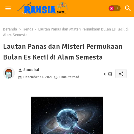
Beranda
Trends
Lautan Panas dan Misteri Permukaan Bulan Es Kecil di
Alam Semesta
Lautan Panas dan Misteri Permukaan
Bulan Es Kecil di Alam Semesta
Semua hal
person
share
0
Desember 14, 2025
5 minute read