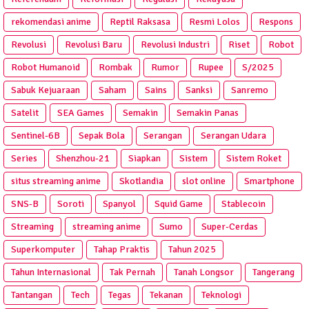
rekomendasi anime
Reptil Raksasa
Resmi Lolos
Respons
Revolusi
Revolusi Baru
Revolusi Industri
Riset
Robot
Robot Humanoid
Rombak
Rumor
Rupee
S/2025
Sabuk Kejuaraan
Saham
Sains
Sanksi
Sanremo
Satelit
SEA Games
Semakin
Semakin Panas
Sentinel-6B
Sepak Bola
Serangan
Serangan Udara
Series
Shenzhou-21
Siapkan
Sistem
Sistem Roket
situs streaming anime
Skotlandia
slot online
Smartphone
SNS-B
Soroti
Spanyol
Squid Game
Stablecoin
Streaming
streaming anime
Sumo
Super-Cerdas
Superkomputer
Tahap Praktis
Tahun 2025
Tahun Internasional
Tak Pernah
Tanah Longsor
Tangerang
Tantangan
Tech
Tegas
Tekanan
Teknologi