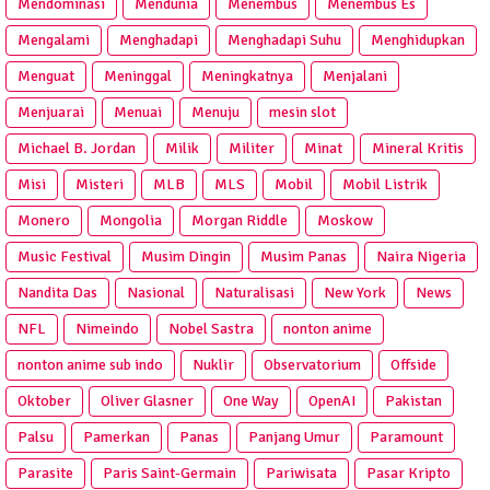
Mendominasi
Mendunia
Menembus
Menembus Es
Mengalami
Menghadapi
Menghadapi Suhu
Menghidupkan
Menguat
Meninggal
Meningkatnya
Menjalani
Menjuarai
Menuai
Menuju
mesin slot
Michael B. Jordan
Milik
Militer
Minat
Mineral Kritis
Misi
Misteri
MLB
MLS
Mobil
Mobil Listrik
Monero
Mongolia
Morgan Riddle
Moskow
Music Festival
Musim Dingin
Musim Panas
Naira Nigeria
Nandita Das
Nasional
Naturalisasi
New York
News
NFL
Nimeindo
Nobel Sastra
nonton anime
nonton anime sub indo
Nuklir
Observatorium
Offside
Oktober
Oliver Glasner
One Way
OpenAI
Pakistan
Palsu
Pamerkan
Panas
Panjang Umur
Paramount
Parasite
Paris Saint-Germain
Pariwisata
Pasar Kripto