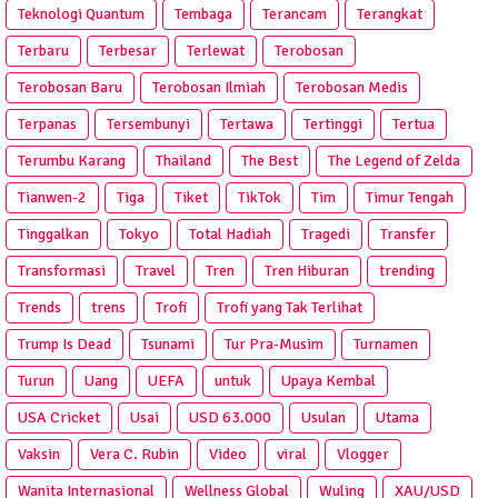
Teknologi Quantum
Tembaga
Terancam
Terangkat
Terbaru
Terbesar
Terlewat
Terobosan
Terobosan Baru
Terobosan Ilmiah
Terobosan Medis
Terpanas
Tersembunyi
Tertawa
Tertinggi
Tertua
Terumbu Karang
Thailand
The Best
The Legend of Zelda
Tianwen-2
Tiga
Tiket
TikTok
Tim
Timur Tengah
Tinggalkan
Tokyo
Total Hadiah
Tragedi
Transfer
Transformasi
Travel
Tren
Tren Hiburan
trending
Trends
trens
Trofi
Trofi yang Tak Terlihat
Trump Is Dead
Tsunami
Tur Pra‑Musim
Turnamen
Turun
Uang
UEFA
untuk
Upaya Kembal
USA Cricket
Usai
USD 63.000
Usulan
Utama
Vaksin
Vera C. Rubin
Video
viral
Vlogger
Wanita Internasional
Wellness Global
Wuling
XAU/USD