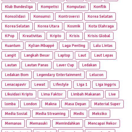
Klub Bundesliga
Kompetisi
Komputasi
Konflik
Konsolidasi
Konsumsi
Kontroversi
Korea Selatan
Korea Selatan
Korea Utara
Kosmik
Kota Olahraga
KPop
Kreativitas
Kripto
Krisis
Krisis Global
Kuantum
Kylian Mbappé
Laga Penting
Lalu Lintas
Langit
Langkah Besar
Laptop
Laut
Laut Lepas
Lautan
Lautan Panas
Laver Cup
Ledakan
Ledakan Bom
Legendary Entertainment
Lelucon
Lenacapavir
Lewat
Lifestyle
Liga 1
Liga Inggris
Likuidasi Kripto
Lima Faktor
Limbah Makanan
Live
lomba
London
Makna
Masa Depan
Material Super
Media Sosial
Media Streaming
Medis
Meksiko
Memanas
Memasuki
Memindahkan
Mencapai Rekor