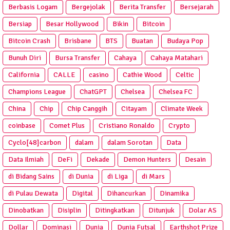
Berbasis Logam
Bergejolak
Berita Transfer
Bersejarah
Bersiap
Besar Hollywood
Bikin
Bitcoin
Bitcoin Crash
Brisbane
BTS
Buatan
Budaya Pop
Bunuh Diri
Bursa Transfer
Cahaya
Cahaya Matahari
California
CALLE
casino
Cathie Wood
Celtic
Champions League
ChatGPT
Chelsea
Chelsea FC
China
Chip
Chip Canggih
Citayam
Climate Week
coinbase
Comet Plus
Cristiano Ronaldo
Crypto
Cyclo[48]carbon
dalam
dalam Sorotan
Data
Data Ilmiah
DeFi
Dekade
Demon Hunters
Desain
di Bidang Sains
di Dunia
di Liga
di Mars
di Pulau Dewata
Digital
Dihancurkan
Dinamika
Dinobatkan
Disiplin
Ditingkatkan
Ditunjuk
Dolar AS
Dollar
Dominasi
Dunia
Dunia Futsal
Earthshot Prize