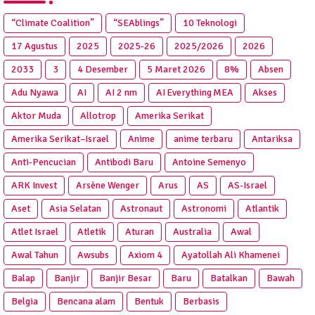
“Climate Coalition”
“SEAblings”
10 Teknologi
17 Agustus
2025
2025‑26
2025/2026
2026
2033
3
4 Desember
5 Maret 2026
8%
Absen
Adu Nyawa
AI
AI 2 nm
AI Everything MEA
Akses
Aktor Muda
Allotrop
Amerika Serikat
Amerika Serikat–Israel
Anime
anime terbaru
Antariksa
Anti‑Pencucian
Antibodi Baru
Antoine Semenyo
ARK Invest
Arsène Wenger
Arus
AS
AS-Israel
Aset
Asia Selatan
Astronaut
Astronomi
Atlantik
Atlet Israel
Atletik
Aturan
Australia
Awal
Awal Tahun
Awsubs
Axiom 4
Ayatollah Ali Khamenei
Balap
Banjir
Banjir Besar
Baru
Batalkan
Bawah
Belgia
Bencana alam
Bentuk
Berbasis