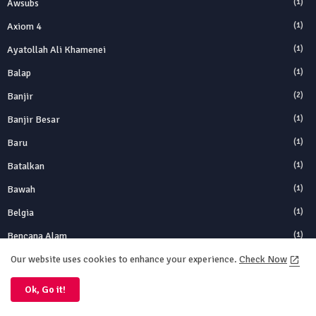
Awsubs
(1)
Axiom 4
(1)
Ayatollah Ali Khamenei
(1)
Balap
(1)
Banjir
(2)
Banjir Besar
(1)
Baru
(1)
Batalkan
(1)
Bawah
(1)
Belgia
(1)
Bencana Alam
(1)
Bentuk
(1)
Our website uses cookies to enhance your experience.
Check Now
Berbasis
(1)
Ok, Go it!
Berbasis Logam
(1)