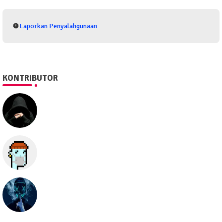
Laporkan Penyalahgunaan
KONTRIBUTOR
SEO505
Semua hal
seolawak