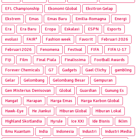
EFL Championship
Ekonomi Global
Eksitron Gelap
Ekstrem
Emas
Emas Baru
Emilia-Romagna
Energi
Era
Era Baru
Eropa
Eskalasi
ESPN
Esports
evolusi
FAIR²
Fashion week
Favorit
Februari 2026
Februari 2026
Fenomena
Festival
FIFA
FIFA U-17
Fiji
Film
Final Piala
Finalissima
Football Awards
Forever Chemicals
G7
Gadgets
Gael Clichy
gambling
Gelar
Gelombang
Gelombang Besar
Gempuran
Gen Misterius Denisovan
Global
Guardian
Gunung Es
Hangat
Harapan
Harga Emas
Harga Karbon Global
Hawk-Eye
He Jiankui
Hiburan Global
Hiburan Lokal
Highland Skotlandia
Hyrule
Ice XXI
Ide Bisnis
Iklim
Ilmu Kuantum
India
Indonesia
Industri
Industri Media