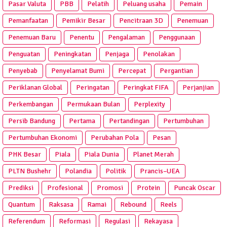
Pasar Valuta
PBB
Pelatih
Peluang usaha
Pemain
Pemanfaatan
Pemikir Besar
Pencitraan 3D
Penemuan
Penemuan Baru
Penentu
Pengalaman
Penggunaan
Penguatan
Peningkatan
Penjaga
Penolakan
Penyebab
Penyelamat Bumi
Percepat
Pergantian
Periklanan Global
Peringatan
Peringkat FIFA
Perjanjian
Perkembangan
Permukaan Bulan
Perplexity
Persib Bandung
Pertama
Pertandingan
Pertumbuhan
Pertumbuhan Ekonomi
Perubahan Pola
Pesan
PHK Besar
Piala
Piala Dunia
Planet Merah
PLTN Bushehr
Polandia
Politik
Prancis–UEA
Prediksi
Profesional
Promosi
Protein
Puncak Oscar
Quantum
Raksasa
Ramai
Rebound
Reels
Referendum
Reformasi
Regulasi
Rekayasa