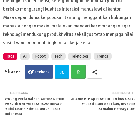
meningkatkan efisiensi, ketergantungan berlebihan pada AI
berisiko mengurangi kualitas interaksi manusiawi di kantor.
Masa depan dunia kerja bukan tentang menggantikan hubungan
manusia dengan mesin, melainkan mencari keseimbangan agar
teknologi mendukung produktivitas sekaligus tetap menjaga nilai
sosial yang membuat lingkungan kerja sehat.
Tags
AI
Robot
Tech
Teknologi
Trends
Facebook
Twit
Wha
LEBIH LAMA
LEBIH BARU
Wuling Perkenalkan Cortez Darion
Volume ETF Spot Kripto Tembus US$40
ter
tsa
PHEV di BNI wondrX 2025: Inovasi
Miliar dalam Sepekan, Investor
Mobil Listrik Hibrida untuk Pasar
Semakin Percaya Diri
Indonesia
pp