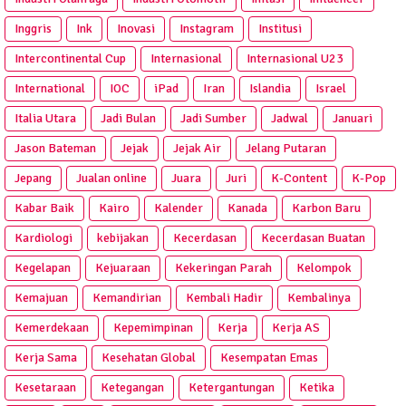
Inggris
Ink
Inovasi
Instagram
Institusi
Intercontinental Cup
Internasional
Internasional U23
International
IOC
iPad
Iran
Islandia
Israel
Italia Utara
Jadi Bulan
Jadi Sumber
Jadwal
Januari
Jason Bateman
Jejak
Jejak Air
Jelang Putaran
Jepang
Jualan online
Juara
Juri
K-Content
K-Pop
Kabar Baik
Kairo
Kalender
Kanada
Karbon Baru
Kardiologi
kebijakan
Kecerdasan
Kecerdasan Buatan
Kegelapan
Kejuaraan
Kekeringan Parah
Kelompok
Kemajuan
Kemandirian
Kembali Hadir
Kembalinya
Kemerdekaan
Kepemimpinan
Kerja
Kerja AS
Kerja Sama
Kesehatan Global
Kesempatan Emas
Kesetaraan
Ketegangan
Ketergantungan
Ketika