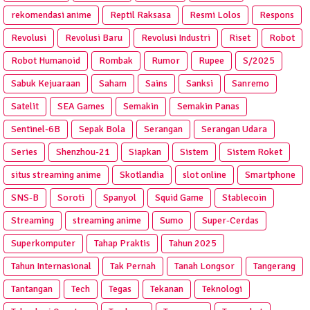
rekomendasi anime
Reptil Raksasa
Resmi Lolos
Respons
Revolusi
Revolusi Baru
Revolusi Industri
Riset
Robot
Robot Humanoid
Rombak
Rumor
Rupee
S/2025
Sabuk Kejuaraan
Saham
Sains
Sanksi
Sanremo
Satelit
SEA Games
Semakin
Semakin Panas
Sentinel-6B
Sepak Bola
Serangan
Serangan Udara
Series
Shenzhou-21
Siapkan
Sistem
Sistem Roket
situs streaming anime
Skotlandia
slot online
Smartphone
SNS-B
Soroti
Spanyol
Squid Game
Stablecoin
Streaming
streaming anime
Sumo
Super-Cerdas
Superkomputer
Tahap Praktis
Tahun 2025
Tahun Internasional
Tak Pernah
Tanah Longsor
Tangerang
Tantangan
Tech
Tegas
Tekanan
Teknologi