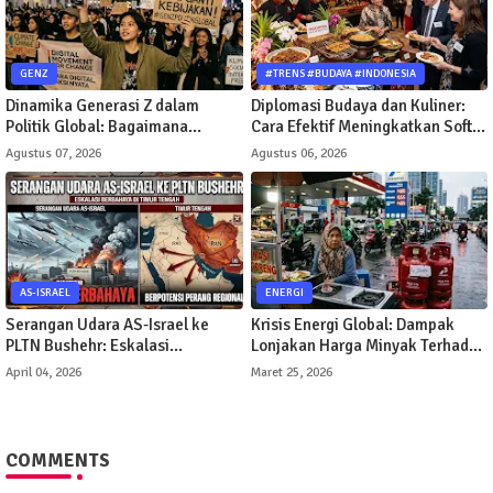
GENZ
#TRENS #BUDAYA #INDONESIA
Dinamika Generasi Z dalam
Diplomasi Budaya dan Kuliner:
Politik Global: Bagaimana
Cara Efektif Meningkatkan Soft
Gerakan Digital Mengubah Arah
Power Suatu Negara
Agustus 07, 2026
Agustus 06, 2026
Kebijakan Publik
AS-ISRAEL
ENERGI
Serangan Udara AS-Israel ke
Krisis Energi Global: Dampak
PLTN Bushehr: Eskalasi
Lonjakan Harga Minyak Terhadap
Berbahaya di Timur Tengah
Perekonomian Indonesia
April 04, 2026
Maret 25, 2026
COMMENTS