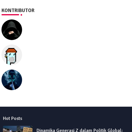
KONTRIBUTOR
SEO505
Semua hal
seolawak
Hot Posts
Dinamika Generasi Z dalam Politik Global: