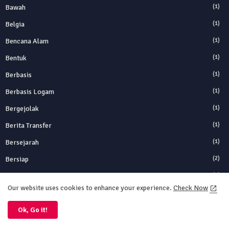
Bawah
(1)
Belgia
(1)
Bencana Alam
(1)
Bentuk
(1)
Berbasis
(1)
Berbasis Logam
(1)
Bergejolak
(1)
Berita Transfer
(1)
Bersejarah
(1)
Bersiap
(2)
Besar Hollywood
(1)
Our website uses cookies to enhance your experience.
Check Now
Bikin
(1)
Ok, Go it!
Bitcoin
(2)
Bitcoin Crash
(1)