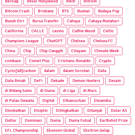
Bersiap
Besar Hollywood
Bikin
Bitcoin
Bitcoin Crash
Brisbane
BTS
Buatan
Budaya Pop
Bunuh Diri
Bursa Transfer
Cahaya
Cahaya Matahari
California
CALLE
casino
Cathie Wood
Celtic
Champions League
ChatGPT
Chelsea
Chelsea FC
China
Chip
Chip Canggih
Citayam
Climate Week
coinbase
Comet Plus
Cristiano Ronaldo
Crypto
Cyclo[48]carbon
dalam
dalam Sorotan
Data
Data Ilmiah
DeFi
Dekade
Demon Hunters
Desain
di Bidang Sains
di Dunia
di Liga
di Mars
di Pulau Dewata
Digital
Dihancurkan
Dinamika
Dinobatkan
Disiplin
Ditingkatkan
Ditunjuk
Dolar AS
Dollar
Dominasi
Dunia
Dunia Futsal
Earthshot Prize
EFL Championship
Ekonomi Global
Eksitron Gelap