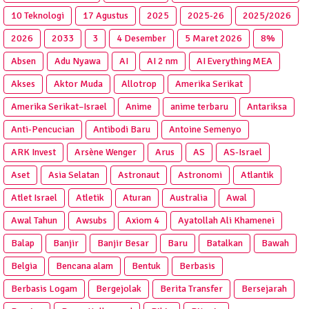
10 Teknologi
17 Agustus
2025
2025‑26
2025/2026
2026
2033
3
4 Desember
5 Maret 2026
8%
Absen
Adu Nyawa
AI
AI 2 nm
AI Everything MEA
Akses
Aktor Muda
Allotrop
Amerika Serikat
Amerika Serikat–Israel
Anime
anime terbaru
Antariksa
Anti‑Pencucian
Antibodi Baru
Antoine Semenyo
ARK Invest
Arsène Wenger
Arus
AS
AS-Israel
Aset
Asia Selatan
Astronaut
Astronomi
Atlantik
Atlet Israel
Atletik
Aturan
Australia
Awal
Awal Tahun
Awsubs
Axiom 4
Ayatollah Ali Khamenei
Balap
Banjir
Banjir Besar
Baru
Batalkan
Bawah
Belgia
Bencana alam
Bentuk
Berbasis
Berbasis Logam
Bergejolak
Berita Transfer
Bersejarah