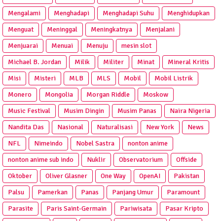
Mengalami
Menghadapi
Menghadapi Suhu
Menghidupkan
Menguat
Meninggal
Meningkatnya
Menjalani
Menjuarai
Menuai
Menuju
mesin slot
Michael B. Jordan
Milik
Militer
Minat
Mineral Kritis
Misi
Misteri
MLB
MLS
Mobil
Mobil Listrik
Monero
Mongolia
Morgan Riddle
Moskow
Music Festival
Musim Dingin
Musim Panas
Naira Nigeria
Nandita Das
Nasional
Naturalisasi
New York
News
NFL
Nimeindo
Nobel Sastra
nonton anime
nonton anime sub indo
Nuklir
Observatorium
Offside
Oktober
Oliver Glasner
One Way
OpenAI
Pakistan
Palsu
Pamerkan
Panas
Panjang Umur
Paramount
Parasite
Paris Saint-Germain
Pariwisata
Pasar Kripto