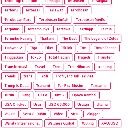
Teknologi Quantum
Tembaga
Terancam
Terangkat
Terbaru
Terbesar
Terlewat
Terobosan
Terobosan Baru
Terobosan Ilmiah
Terobosan Medis
Terpanas
Tersembunyi
Tertawa
Tertinggi
Tertua
Terumbu Karang
Thailand
The Best
The Legend of Zelda
Tianwen-2
Tiga
Tiket
TikTok
Tim
Timur Tengah
Tinggalkan
Tokyo
Total Hadiah
Tragedi
Transfer
Transformasi
Travel
Tren
Tren Hiburan
trending
Trends
trens
Trofi
Trofi yang Tak Terlihat
Trump Is Dead
Tsunami
Tur Pra‑Musim
Turnamen
Turun
Uang
UEFA
untuk
Upaya Kembal
USA Cricket
Usai
USD 63.000
Usulan
Utama
Vaksin
Vera C. Rubin
Video
viral
Vlogger
Wanita Internasional
Wellness Global
Wuling
XAU/USD