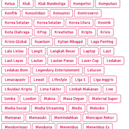
Ketua
Klub
Klub Bundesliga
Kompetisi
Komputasi
Konflik
Konsolidasi
Konsumsi
Kontroversi
Korea Selatan
Korea Selatan
Korea Utara
Kosmik
Kota Olahraga
KPop
Kreativitas
Kripto
Krisis
Krisis Global
Kuantum
Kylian Mbappé
Laga Penting
Lalu Lintas
Langit
Langkah Besar
Laptop
Laut
Laut Lepas
Lautan
Lautan Panas
Laver Cup
Ledakan
Ledakan Bom
Legendary Entertainment
Lelucon
Lenacapavir
Lewat
Lifestyle
Liga 1
Liga Inggris
Likuidasi Kripto
Lima Faktor
Limbah Makanan
Live
lomba
London
Makna
Masa Depan
Material Super
Media Sosial
Media Streaming
Medis
Meksiko
Memanas
Memasuki
Memindahkan
Mencapai Rekor
Mendominasi
Mendunia
Menembus
Menembus Es