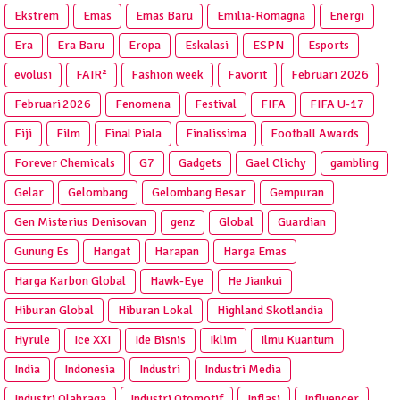
Ekstrem
Emas
Emas Baru
Emilia-Romagna
Energi
Era
Era Baru
Eropa
Eskalasi
ESPN
Esports
evolusi
FAIR²
Fashion week
Favorit
Februari 2026
Februari 2026
Fenomena
Festival
FIFA
FIFA U-17
Fiji
Film
Final Piala
Finalissima
Football Awards
Forever Chemicals
G7
Gadgets
Gael Clichy
gambling
Gelar
Gelombang
Gelombang Besar
Gempuran
Gen Misterius Denisovan
genz
Global
Guardian
Gunung Es
Hangat
Harapan
Harga Emas
Harga Karbon Global
Hawk-Eye
He Jiankui
Hiburan Global
Hiburan Lokal
Highland Skotlandia
Hyrule
Ice XXI
Ide Bisnis
Iklim
Ilmu Kuantum
India
Indonesia
Industri
Industri Media
Industri Olahraga
Industri Otomotif
Inflasi
Influencer