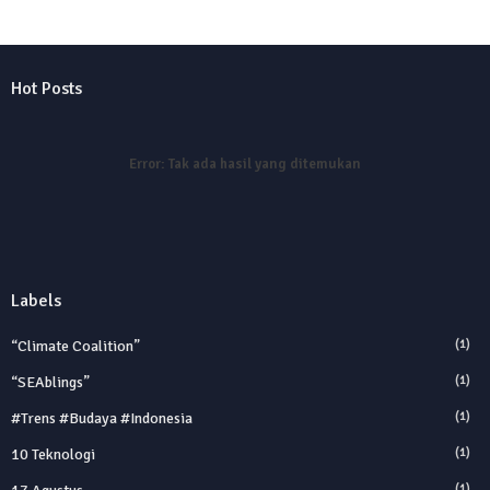
Hot Posts
Error:
Tak ada hasil yang ditemukan
Labels
“Climate Coalition”
(1)
“SEAblings”
(1)
#trens #budaya #indonesia
(1)
10 Teknologi
(1)
(1)