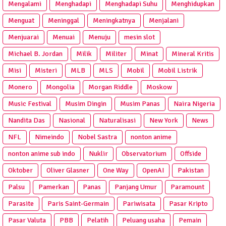
Mengalami
Menghadapi
Menghadapi Suhu
Menghidupkan
Menguat
Meninggal
Meningkatnya
Menjalani
Menjuarai
Menuai
Menuju
mesin slot
Michael B. Jordan
Milik
Militer
Minat
Mineral Kritis
Misi
Misteri
MLB
MLS
Mobil
Mobil Listrik
Monero
Mongolia
Morgan Riddle
Moskow
Music Festival
Musim Dingin
Musim Panas
Naira Nigeria
Nandita Das
Nasional
Naturalisasi
New York
News
NFL
Nimeindo
Nobel Sastra
nonton anime
nonton anime sub indo
Nuklir
Observatorium
Offside
Oktober
Oliver Glasner
One Way
OpenAI
Pakistan
Palsu
Pamerkan
Panas
Panjang Umur
Paramount
Parasite
Paris Saint-Germain
Pariwisata
Pasar Kripto
Pasar Valuta
PBB
Pelatih
Peluang usaha
Pemain