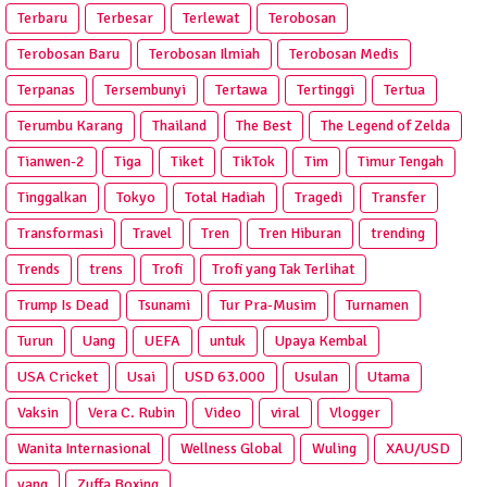
Terbaru
Terbesar
Terlewat
Terobosan
Terobosan Baru
Terobosan Ilmiah
Terobosan Medis
Terpanas
Tersembunyi
Tertawa
Tertinggi
Tertua
Terumbu Karang
Thailand
The Best
The Legend of Zelda
Tianwen-2
Tiga
Tiket
TikTok
Tim
Timur Tengah
Tinggalkan
Tokyo
Total Hadiah
Tragedi
Transfer
Transformasi
Travel
Tren
Tren Hiburan
trending
Trends
trens
Trofi
Trofi yang Tak Terlihat
Trump Is Dead
Tsunami
Tur Pra‑Musim
Turnamen
Turun
Uang
UEFA
untuk
Upaya Kembal
USA Cricket
Usai
USD 63.000
Usulan
Utama
Vaksin
Vera C. Rubin
Video
viral
Vlogger
Wanita Internasional
Wellness Global
Wuling
XAU/USD
yang
Zuffa Boxing