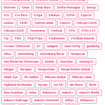
Ekstrem
Emas
Emas Baru
Emilia-Romagna
Energi
Era
Era Baru
Eropa
Eskalasi
ESPN
Esports
evolusi
FAIR²
Fashion week
Favorit
Februari 2026
Februari 2026
Fenomena
Festival
FIFA
FIFA U-17
Fiji
Film
Final Piala
Finalissima
Football Awards
Forever Chemicals
G7
Gadgets
Gael Clichy
gambling
Gelar
Gelombang
Gelombang Besar
Gempuran
Gen Misterius Denisovan
Global
Guardian
Gunung Es
Hangat
Harapan
Harga Emas
Harga Karbon Global
Hawk-Eye
He Jiankui
Hiburan Global
Hiburan Lokal
Highland Skotlandia
Hyrule
Ice XXI
Ide Bisnis
Iklim
Ilmu Kuantum
India
Indonesia
Industri
Industri Media
Industri Olahraga
Industri Otomotif
Inflasi
Influencer