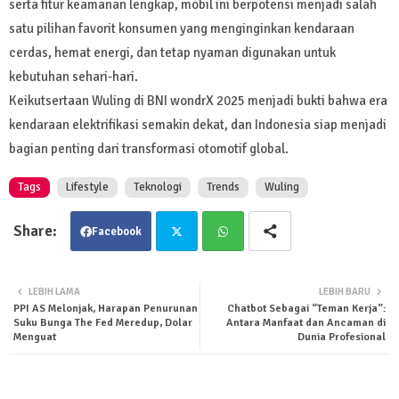
serta fitur keamanan lengkap, mobil ini berpotensi menjadi salah
satu pilihan favorit konsumen yang menginginkan kendaraan
cerdas, hemat energi, dan tetap nyaman digunakan untuk
kebutuhan sehari-hari.
Keikutsertaan Wuling di BNI wondrX 2025 menjadi bukti bahwa era
kendaraan elektrifikasi semakin dekat, dan Indonesia siap menjadi
bagian penting dari transformasi otomotif global.
Tags
Lifestyle
Teknologi
Trends
Wuling
Facebook
Twit
Wha
LEBIH LAMA
LEBIH BARU
PPI AS Melonjak, Harapan Penurunan
Chatbot Sebagai “Teman Kerja”:
ter
tsa
Suku Bunga The Fed Meredup, Dolar
Antara Manfaat dan Ancaman di
Menguat
Dunia Profesional
pp