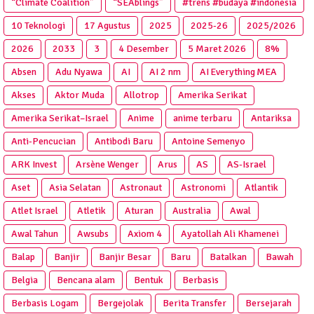
“Climate Coalition”
“SEAblings”
#trens #budaya #indonesia
10 Teknologi
17 Agustus
2025
2025‑26
2025/2026
2026
2033
3
4 Desember
5 Maret 2026
8%
Absen
Adu Nyawa
AI
AI 2 nm
AI Everything MEA
Akses
Aktor Muda
Allotrop
Amerika Serikat
Amerika Serikat–Israel
Anime
anime terbaru
Antariksa
Anti‑Pencucian
Antibodi Baru
Antoine Semenyo
ARK Invest
Arsène Wenger
Arus
AS
AS-Israel
Aset
Asia Selatan
Astronaut
Astronomi
Atlantik
Atlet Israel
Atletik
Aturan
Australia
Awal
Awal Tahun
Awsubs
Axiom 4
Ayatollah Ali Khamenei
Balap
Banjir
Banjir Besar
Baru
Batalkan
Bawah
Belgia
Bencana alam
Bentuk
Berbasis
Berbasis Logam
Bergejolak
Berita Transfer
Bersejarah