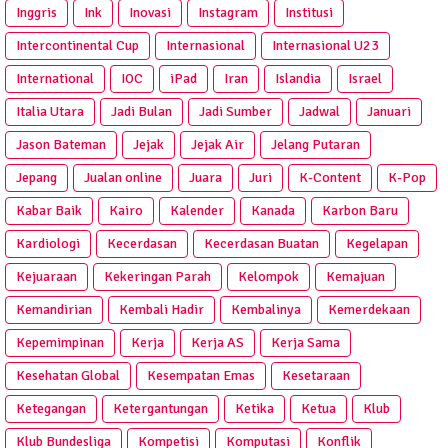
Inggris
Ink
Inovasi
Instagram
Institusi
Intercontinental Cup
Internasional
Internasional U23
International
IOC
iPad
Iran
Islandia
Israel
Italia Utara
Jadi Bulan
Jadi Sumber
Jadwal
Januari
Jason Bateman
Jejak
Jejak Air
Jelang Putaran
Jepang
Jualan online
Juara
Juri
K-Content
K-Pop
Kabar Baik
Kairo
Kalender
Kanada
Karbon Baru
Kardiologi
Kecerdasan
Kecerdasan Buatan
Kegelapan
Kejuaraan
Kekeringan Parah
Kelompok
Kemajuan
Kemandirian
Kembali Hadir
Kembalinya
Kemerdekaan
Kepemimpinan
Kerja
Kerja AS
Kerja Sama
Kesehatan Global
Kesempatan Emas
Kesetaraan
Ketegangan
Ketergantungan
Ketika
Ketua
Klub
Klub Bundesliga
Kompetisi
Komputasi
Konflik