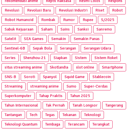
rekomendasi anime
Reptil Raksasa
Resmi Lolos
Respons
Revolusi
Revolusi Baru
Revolusi Industri
Riset
Robot
Robot Humanoid
Rombak
Rumor
Rupee
S/2025
Sabuk Kejuaraan
Saham
Sains
Sanksi
Sanremo
Satelit
SEA Games
Semakin
Semakin Panas
Sentinel-6B
Sepak Bola
Serangan
Serangan Udara
Series
Shenzhou-21
Siapkan
Sistem
Sistem Roket
situs streaming anime
Skotlandia
slot online
Smartphone
SNS-B
Soroti
Spanyol
Squid Game
Stablecoin
Streaming
streaming anime
Sumo
Super-Cerdas
Superkomputer
Tahap Praktis
Tahun 2025
Tahun Internasional
Tak Pernah
Tanah Longsor
Tangerang
Tantangan
Tech
Tegas
Tekanan
Teknologi
Teknologi Quantum
Tembaga
Terancam
Terangkat