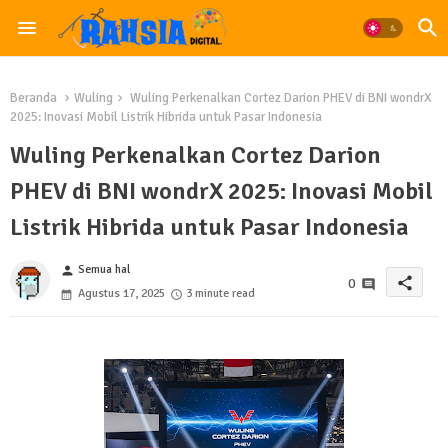
Beranda
Wuling
Wuling Perkenalkan Cortez Darion PHEV di BNI wondrX
2025: Inovasi Mobil Listrik Hibrida untuk Pasar Indonesia
Wuling Perkenalkan Cortez Darion
PHEV di BNI wondrX 2025: Inovasi Mobil
Listrik Hibrida untuk Pasar Indonesia
Semua hal
person
share
0
Agustus 17, 2025
3 minute read