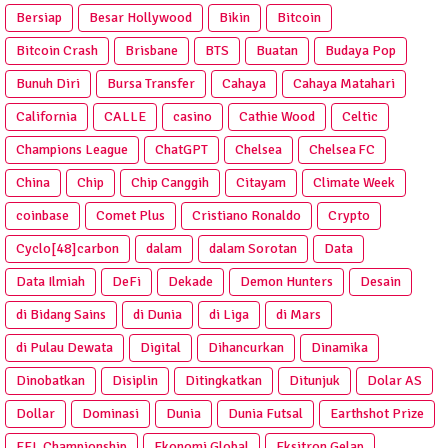
Bersiap
Besar Hollywood
Bikin
Bitcoin
Bitcoin Crash
Brisbane
BTS
Buatan
Budaya Pop
Bunuh Diri
Bursa Transfer
Cahaya
Cahaya Matahari
California
CALLE
casino
Cathie Wood
Celtic
Champions League
ChatGPT
Chelsea
Chelsea FC
China
Chip
Chip Canggih
Citayam
Climate Week
coinbase
Comet Plus
Cristiano Ronaldo
Crypto
Cyclo[48]carbon
dalam
dalam Sorotan
Data
Data Ilmiah
DeFi
Dekade
Demon Hunters
Desain
di Bidang Sains
di Dunia
di Liga
di Mars
di Pulau Dewata
Digital
Dihancurkan
Dinamika
Dinobatkan
Disiplin
Ditingkatkan
Ditunjuk
Dolar AS
Dollar
Dominasi
Dunia
Dunia Futsal
Earthshot Prize
EFL Championship
Ekonomi Global
Eksitron Gelap