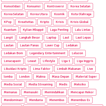
Konsolidasi
Konsumsi
Kontroversi
Korea Selatan
Korea Selatan
Korea Utara
Kosmik
Kota Olahraga
KPop
Kreativitas
Kripto
Krisis
Krisis Global
Kuantum
Kylian Mbappé
Laga Penting
Lalu Lintas
Langit
Langkah Besar
Laptop
Laut
Laut Lepas
Lautan
Lautan Panas
Laver Cup
Ledakan
Ledakan Bom
Legendary Entertainment
Lelucon
Lenacapavir
Lewat
Lifestyle
Liga 1
Liga Inggris
Likuidasi Kripto
Lima Faktor
Limbah Makanan
Live
lomba
London
Makna
Masa Depan
Material Super
Media Sosial
Media Streaming
Medis
Meksiko
Memanas
Memasuki
Memindahkan
Mencapai Rekor
Mendominasi
Mendunia
Menembus
Menembus Es