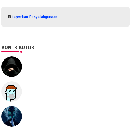
Laporkan Penyalahgunaan
KONTRIBUTOR
SEO505
Semua hal
seolawak