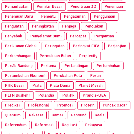
Pemanfaatan
Pemikir Besar
Pencitraan 3D
Penemuan
Penemuan Baru
Penentu
Pengalaman
Penggunaan
Penguatan
Peningkatan
Penjaga
Penolakan
Penyebab
Penyelamat Bumi
Percepat
Pergantian
Periklanan Global
Peringatan
Peringkat FIFA
Perjanjian
Perkembangan
Permukaan Bulan
Perplexity
Persib Bandung
Pertama
Pertandingan
Pertumbuhan
Pertumbuhan Ekonomi
Perubahan Pola
Pesan
PHK Besar
Piala
Piala Dunia
Planet Merah
PLTN Bushehr
Polandia
Politik
Prancis–UEA
Prediksi
Profesional
Promosi
Protein
Puncak Oscar
Quantum
Raksasa
Ramai
Rebound
Reels
Referendum
Reformasi
Regulasi
Rekayasa