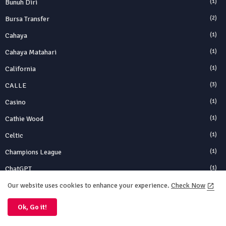
Bunuh Diri
(1)
Bursa Transfer
(2)
Cahaya
(1)
Cahaya Matahari
(1)
California
(1)
CALLE
(3)
Casino
(1)
Cathie Wood
(1)
Celtic
(1)
Champions League
(1)
ChatGPT
(1)
Chelsea
(1)
Our website uses cookies to enhance your experience.
Check Now
Chelsea FC
(1)
Ok, Go it!
China
(3)