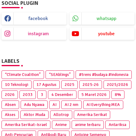
SOCIAL PLUGIN
facebook
whatsapp
instagram
youtube
LABELS
“Climate Coalition”
“SEAblings”
#trens #budaya #indonesia
10 Teknologi
17 Agustus
2025
2025‑26
2025/2026
2026
2033
3
4 Desember
5 Maret 2026
8%
Absen
Adu Nyawa
AI
AI 2 nm
AI Everything MEA
Akses
Aktor Muda
Allotrop
Amerika Serikat
Amerika Serikat–Israel
Anime
anime terbaru
Antariksa
Anti‑Pencucian
Antibodi Baru
Antoine Semenyo