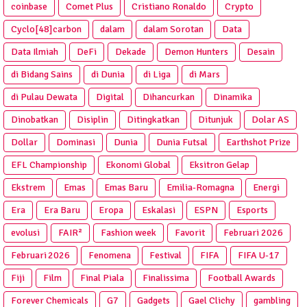
coinbase
Comet Plus
Cristiano Ronaldo
Crypto
Cyclo[48]carbon
dalam
dalam Sorotan
Data
Data Ilmiah
DeFi
Dekade
Demon Hunters
Desain
di Bidang Sains
di Dunia
di Liga
di Mars
di Pulau Dewata
Digital
Dihancurkan
Dinamika
Dinobatkan
Disiplin
Ditingkatkan
Ditunjuk
Dolar AS
Dollar
Dominasi
Dunia
Dunia Futsal
Earthshot Prize
EFL Championship
Ekonomi Global
Eksitron Gelap
Ekstrem
Emas
Emas Baru
Emilia-Romagna
Energi
Era
Era Baru
Eropa
Eskalasi
ESPN
Esports
evolusi
FAIR²
Fashion week
Favorit
Februari 2026
Februari 2026
Fenomena
Festival
FIFA
FIFA U-17
Fiji
Film
Final Piala
Finalissima
Football Awards
Forever Chemicals
G7
Gadgets
Gael Clichy
gambling