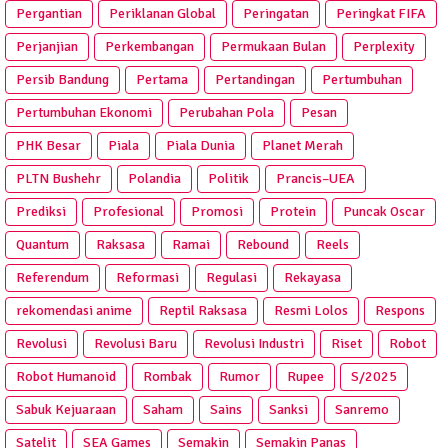
Pergantian
Periklanan Global
Peringatan
Peringkat FIFA
Perjanjian
Perkembangan
Permukaan Bulan
Perplexity
Persib Bandung
Pertama
Pertandingan
Pertumbuhan
Pertumbuhan Ekonomi
Perubahan Pola
Pesan
PHK Besar
Piala
Piala Dunia
Planet Merah
PLTN Bushehr
Polandia
Politik
Prancis–UEA
Prediksi
Profesional
Promosi
Protein
Puncak Oscar
Quantum
Raksasa
Ramai
Rebound
Reels
Referendum
Reformasi
Regulasi
Rekayasa
rekomendasi anime
Reptil Raksasa
Resmi Lolos
Respons
Revolusi
Revolusi Baru
Revolusi Industri
Riset
Robot
Robot Humanoid
Rombak
Rumor
Rupee
S/2025
Sabuk Kejuaraan
Saham
Sains
Sanksi
Sanremo
Satelit
SEA Games
Semakin
Semakin Panas