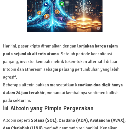
Hari ini, pasar kripto diramaikan dengan
lonjakan harga tajam
pada sejumlah altcoin utama
. Setelah periode konsolidasi
panjang, investor kembali melirik token-token alternatif di luar
Bitcoin dan Ethereum sebagai peluang pertumbuhan yang lebih
agresif.
Beberapa altcoin bahkan mencatatkan
kenaikan dua digit hanya
dalam 24 jam terakhir
, menandai kembalinya sentimen bullish
pada sektor ini.
📊 Altcoin yang Pimpin Pergerakan
Altcoin seperti
Solana (SOL), Cardano (ADA), Avalanche (AVAX),
dan Chainlink (LINK)
menjadi pemimpin reli hari ini. Kenaikan