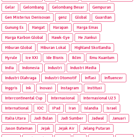
Gelar
Gelombang
Gelombang Besar
Gempuran
Gen Misterius Denisovan
genz
Global
Guardian
Gunung Es
Hangat
Harapan
Harga Emas
Harga Karbon Global
Hawk-Eye
He Jiankui
Hiburan Global
Hiburan Lokal
Highland Skotlandia
Hyrule
Ice XXI
Ide Bisnis
Iklim
Ilmu Kuantum
India
Indonesia
Industri
Industri Media
Industri Olahraga
Industri Otomotif
Inflasi
Influencer
Inggris
Ink
Inovasi
Instagram
Institusi
Intercontinental Cup
Internasional
Internasional U23
International
IOC
iPad
Iran
Islandia
Israel
Italia Utara
Jadi Bulan
Jadi Sumber
Jadwal
Januari
Jason Bateman
Jejak
Jejak Air
Jelang Putaran