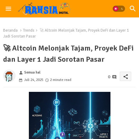
Beranda
Trends
🚀 Altcoin Melonjak Tajam, Proyek DeFi dan Layer 1
Jadi Sorotan Pasar
🚀 Altcoin Melonjak Tajam, Proyek DeFi
dan Layer 1 Jadi Sorotan Pasar
Semua hal
person
share
0
Juli 24, 2025
2 minute read