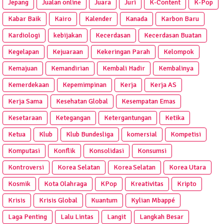
Jepang
Jualan online
Juara
Juri
K-Content
K-Pop
Kabar Baik
Kairo
Kalender
Kanada
Karbon Baru
Kardiologi
kebijakan
Kecerdasan
Kecerdasan Buatan
Kegelapan
Kejuaraan
Kekeringan Parah
Kelompok
Kemajuan
Kemandirian
Kembali Hadir
Kembalinya
Kemerdekaan
Kepemimpinan
Kerja
Kerja AS
Kerja Sama
Kesehatan Global
Kesempatan Emas
Kesetaraan
Ketegangan
Ketergantungan
Ketika
Ketua
Klub
Klub Bundesliga
komersial
Kompetisi
Komputasi
Konflik
Konsolidasi
Konsumsi
Kontroversi
Korea Selatan
Korea Selatan
Korea Utara
Kosmik
Kota Olahraga
KPop
Kreativitas
Kripto
Krisis
Krisis Global
Kuantum
Kylian Mbappé
Laga Penting
Lalu Lintas
Langit
Langkah Besar