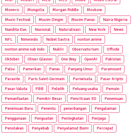
Monero
Mongolia
Morgan Riddle
Moskow
Music Festival
Musim Dingin
Musim Panas
Naira Nigeria
Nandita Das
Nasional
Naturalisasi
New York
News
NFL
Nimeindo
Nobel Sastra
nonton anime
nonton anime sub indo
Nuklir
Observatorium
Offside
Oktober
Oliver Glasner
One Way
OpenAI
Pakistan
Palsu
Pamerkan
Panas
Panjang Umur
Paramount
Parasite
Paris Saint-Germain
Pariwisata
Pasar Kripto
Pasar Valuta
PBB
Pelatih
Peluang usaha
Pemain
Pemanfaatan
Pemikir Besar
Pencitraan 3D
Penemuan
Penemuan Baru
Penentu
penerbangan
Pengalaman
Penggunaan
Penguatan
Peningkatan
Penjaga
Penolakan
Penyebab
Penyelamat Bumi
Percepat