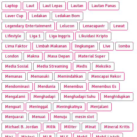
Laptop
Laut
Laut Lepas
Lautan
Lautan Panas
Laver Cup
Ledakan
Ledakan Bom
Legendary Entertainment
Lelucon
Lenacapavir
Lewat
Lifestyle
Liga 1
Liga Inggris
Likuidasi Kripto
Lima Faktor
Limbah Makanan
lingkungan
Live
lomba
London
Makna
Masa Depan
Material Super
Media Sosial
Media Streaming
Medis
Meksiko
Memanas
Memasuki
Memindahkan
Mencapai Rekor
Mendominasi
Mendunia
Menembus
Menembus Es
Mengalami
Menghadapi
Menghadapi Suhu
Menghidupkan
Menguat
Meninggal
Meningkatnya
Menjalani
Menjuarai
Menuai
Menuju
mesin slot
Michael B. Jordan
Milik
Militer
Minat
Mineral Kritis
Misi
Misteri
MLB
MLS
Mobil
Mobil Listrik