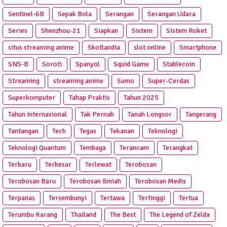
Sentinel-6B
Sepak Bola
Serangan
Serangan Udara
Series
Shenzhou-21
Siapkan
Sistem
Sistem Roket
situs streaming anime
Skotlandia
slot online
Smartphone
SNS-B
Soroti
Spanyol
Squid Game
Stablecoin
Streaming
streaming anime
Sumo
Super-Cerdas
Superkomputer
Tahap Praktis
Tahun 2025
Tahun Internasional
Tak Pernah
Tanah Longsor
Tangerang
Tantangan
Tech
Tegas
Tekanan
Teknologi
Teknologi Quantum
Tembaga
Terancam
Terangkat
Terbaru
Terbesar
Terlewat
Terobosan
Terobosan Baru
Terobosan Ilmiah
Terobosan Medis
Terpanas
Tersembunyi
Tertawa
Tertinggi
Tertua
Terumbu Karang
Thailand
The Best
The Legend of Zelda