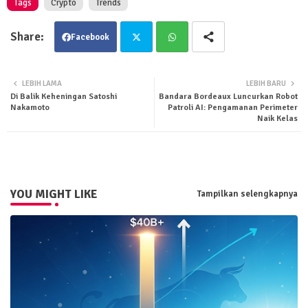
Tags
Crypto
Trends
Facebook
Twit
Wha
LEBIH LAMA
LEBIH BARU
Di Balik Keheningan Satoshi
Bandara Bordeaux Luncurkan Robot
ter
tsa
Nakamoto
Patroli AI: Pengamanan Perimeter
Naik Kelas
pp
YOU MIGHT LIKE
Tampilkan selengkapnya