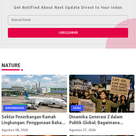
Get Notified About Next Update Direct to Your inbox
NATURE
BAHANBAKAR
GENZ
Sektor Penerbangan Ramah
Dinamika Generasi Z dalam
Lingkungan: Penggunaan Bahan
Politik Global: Bagaimana
Bakar Sintetis untuk
Gerakan Digital Mengubah Arah
Agustus 08, 2026
Agustus 07, 2026
Penerbangan Komersial
Kebijakan Publik