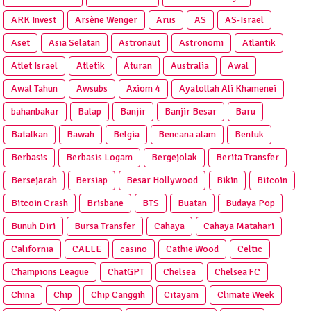
ARK Invest
Arsène Wenger
Arus
AS
AS-Israel
Aset
Asia Selatan
Astronaut
Astronomi
Atlantik
Atlet Israel
Atletik
Aturan
Australia
Awal
Awal Tahun
Awsubs
Axiom 4
Ayatollah Ali Khamenei
bahanbakar
Balap
Banjir
Banjir Besar
Baru
Batalkan
Bawah
Belgia
Bencana alam
Bentuk
Berbasis
Berbasis Logam
Bergejolak
Berita Transfer
Bersejarah
Bersiap
Besar Hollywood
Bikin
Bitcoin
Bitcoin Crash
Brisbane
BTS
Buatan
Budaya Pop
Bunuh Diri
Bursa Transfer
Cahaya
Cahaya Matahari
California
CALLE
casino
Cathie Wood
Celtic
Champions League
ChatGPT
Chelsea
Chelsea FC
China
Chip
Chip Canggih
Citayam
Climate Week