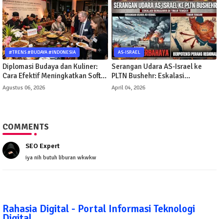
#TRENS #BUDAYA #INDONESIA
AS-ISRAEL
Diplomasi Budaya dan Kuliner:
Serangan Udara AS-Israel ke
Cara Efektif Meningkatkan Soft
PLTN Bushehr: Eskalasi
Power Suatu Negara
Berbahaya di Timur Tengah
Agustus 06, 2026
April 04, 2026
COMMENTS
SEO Expert
iya nih butuh liburan wkwkw
Rahasia Digital - Portal Informasi Teknologi
Digital