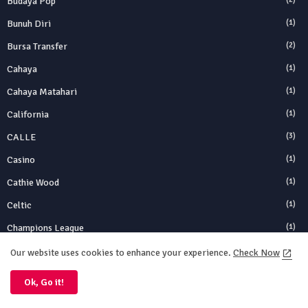
Budaya Pop
Bunuh Diri
(1)
Bursa Transfer
(2)
Cahaya
(1)
Cahaya Matahari
(1)
California
(1)
CALLE
(3)
Casino
(1)
Cathie Wood
(1)
Celtic
(1)
Champions League
(1)
ChatGPT
(1)
Our website uses cookies to enhance your experience.
Check Now
Chelsea
(1)
Ok, Go it!
Chelsea FC
(1)