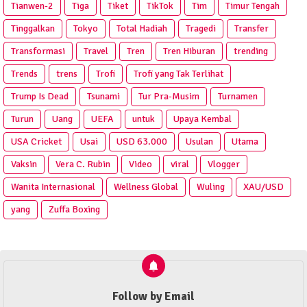
Tianwen-2
Tiga
Tiket
TikTok
Tim
Timur Tengah
Tinggalkan
Tokyo
Total Hadiah
Tragedi
Transfer
Transformasi
Travel
Tren
Tren Hiburan
trending
Trends
trens
Trofi
Trofi yang Tak Terlihat
Trump Is Dead
Tsunami
Tur Pra‑Musim
Turnamen
Turun
Uang
UEFA
untuk
Upaya Kembal
USA Cricket
Usai
USD 63.000
Usulan
Utama
Vaksin
Vera C. Rubin
Video
viral
Vlogger
Wanita Internasional
Wellness Global
Wuling
XAU/USD
yang
Zuffa Boxing
Follow by Email