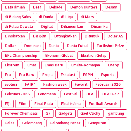
Data Ilmiah
DeFi
Dekade
Demon Hunters
Desain
di Bidang Sains
di Dunia
di Liga
di Mars
di Pulau Dewata
Digital
Dihancurkan
Dinamika
Dinobatkan
Disiplin
Ditingkatkan
Ditunjuk
Dolar AS
Dollar
Dominasi
Dunia
Dunia Futsal
Earthshot Prize
EFL Championship
Ekonomi Global
Eksitron Gelap
Ekstrem
Emas
Emas Baru
Emilia-Romagna
Energi
Era
Era Baru
Eropa
Eskalasi
ESPN
Esports
evolusi
FAIR²
Fashion week
Favorit
Februari 2026
Februari 2026
Fenomena
Festival
FIFA
FIFA U-17
Fiji
Film
Final Piala
Finalissima
Football Awards
Forever Chemicals
G7
Gadgets
Gael Clichy
gambling
Gelar
Gelombang
Gelombang Besar
Gempuran