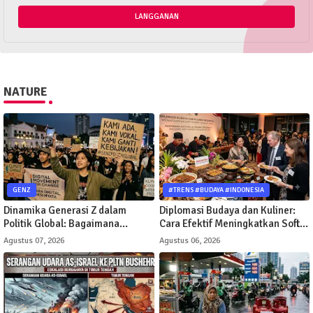
NATURE
GENZ
#TRENS #BUDAYA #INDONESIA
Dinamika Generasi Z dalam
Diplomasi Budaya dan Kuliner:
Politik Global: Bagaimana
Cara Efektif Meningkatkan Soft
Gerakan Digital Mengubah Arah
Power Suatu Negara
Agustus 07, 2026
Agustus 06, 2026
Kebijakan Publik