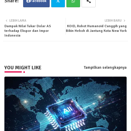
Facebook
Twit
Wha
LEBIH LAMA
LEBIH BARU
Dampak Nilai Tukar Dolar AS
KOID, Robot Humanoid Canggih yang
ter
tsa
terhadap Ekspor dan Impor
Bikin Heboh di Jantung Kota New York
Indonesia
pp
YOU MIGHT LIKE
Tampilkan selengkapnya