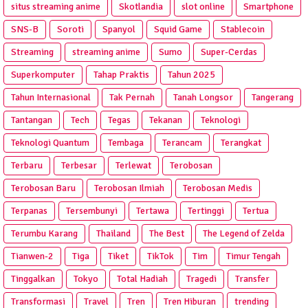
situs streaming anime
Skotlandia
slot online
Smartphone
SNS-B
Soroti
Spanyol
Squid Game
Stablecoin
Streaming
streaming anime
Sumo
Super-Cerdas
Superkomputer
Tahap Praktis
Tahun 2025
Tahun Internasional
Tak Pernah
Tanah Longsor
Tangerang
Tantangan
Tech
Tegas
Tekanan
Teknologi
Teknologi Quantum
Tembaga
Terancam
Terangkat
Terbaru
Terbesar
Terlewat
Terobosan
Terobosan Baru
Terobosan Ilmiah
Terobosan Medis
Terpanas
Tersembunyi
Tertawa
Tertinggi
Tertua
Terumbu Karang
Thailand
The Best
The Legend of Zelda
Tianwen-2
Tiga
Tiket
TikTok
Tim
Timur Tengah
Tinggalkan
Tokyo
Total Hadiah
Tragedi
Transfer
Transformasi
Travel
Tren
Tren Hiburan
trending