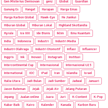
Gen Misterius Denisovan
genz
Global
Guardian
Gunung Es
Hangat
Harapan
Harga Emas
Harga Karbon Global
Hawk-Eye
He Jiankui
Hiburan Global
Hiburan Lokal
Highland Skotlandia
Hyrule
Ice XXI
Ide Bisnis
Iklim
Ilmu Kuantum
India
Indonesia
Industri
Industri Media
Industri Olahraga
Industri Otomotif
Inflasi
Influencer
Inggris
Ink
Inovasi
Instagram
Institusi
Intercontinental Cup
Internasional
Internasional U23
International
IOC
iPad
Iran
Islandia
Israel
Italia Utara
Jadi Bulan
Jadi Sumber
Jadwal
Januari
Jason Bateman
Jejak
Jejak Air
Jelang Putaran
Jepang
Jualan online
Juara
Juri
K-Content
K-Pop
Kabar Baik
Kairo
Kalender
Kanada
Karbon Baru