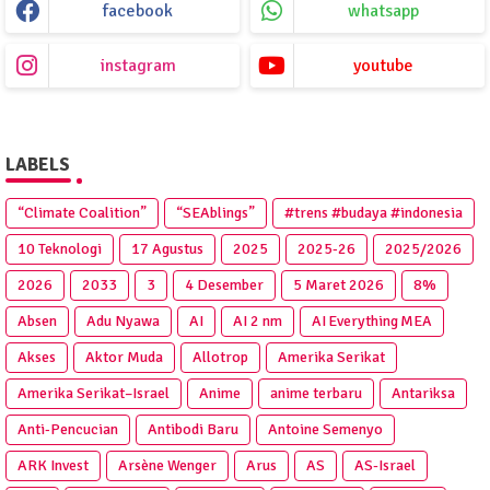
facebook
whatsapp
instagram
youtube
LABELS
“Climate Coalition”
“SEAblings”
#trens #budaya #indonesia
10 Teknologi
17 Agustus
2025
2025‑26
2025/2026
2026
2033
3
4 Desember
5 Maret 2026
8%
Absen
Adu Nyawa
AI
AI 2 nm
AI Everything MEA
Akses
Aktor Muda
Allotrop
Amerika Serikat
Amerika Serikat–Israel
Anime
anime terbaru
Antariksa
Anti‑Pencucian
Antibodi Baru
Antoine Semenyo
ARK Invest
Arsène Wenger
Arus
AS
AS-Israel