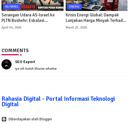
AS-ISRAEL
ENERGI
Serangan Udara AS-Israel ke
Krisis Energi Global: Dampak
PLTN Bushehr: Eskalasi
Lonjakan Harga Minyak Terhadap
Berbahaya di Timur Tengah
Perekonomian Indonesia
April 04, 2026
Maret 25, 2026
COMMENTS
SEO Expert
iya nih butuh liburan wkwkw
Rahasia Digital - Portal Informasi Teknologi
Digital
Diberdayakan oleh Blogger