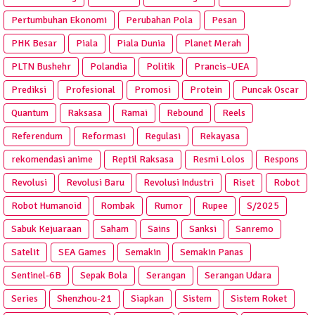
Pertumbuhan Ekonomi
Perubahan Pola
Pesan
PHK Besar
Piala
Piala Dunia
Planet Merah
PLTN Bushehr
Polandia
Politik
Prancis–UEA
Prediksi
Profesional
Promosi
Protein
Puncak Oscar
Quantum
Raksasa
Ramai
Rebound
Reels
Referendum
Reformasi
Regulasi
Rekayasa
rekomendasi anime
Reptil Raksasa
Resmi Lolos
Respons
Revolusi
Revolusi Baru
Revolusi Industri
Riset
Robot
Robot Humanoid
Rombak
Rumor
Rupee
S/2025
Sabuk Kejuaraan
Saham
Sains
Sanksi
Sanremo
Satelit
SEA Games
Semakin
Semakin Panas
Sentinel-6B
Sepak Bola
Serangan
Serangan Udara
Series
Shenzhou-21
Siapkan
Sistem
Sistem Roket