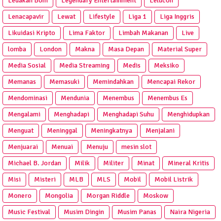
Ledakan Bom
Legendary Entertainment
Lelucon
Lenacapavir
Lewat
Lifestyle
Liga 1
Liga Inggris
Likuidasi Kripto
Lima Faktor
Limbah Makanan
Live
lomba
London
Makna
Masa Depan
Material Super
Media Sosial
Media Streaming
Medis
Meksiko
Memanas
Memasuki
Memindahkan
Mencapai Rekor
Mendominasi
Mendunia
Menembus
Menembus Es
Mengalami
Menghadapi
Menghadapi Suhu
Menghidupkan
Menguat
Meninggal
Meningkatnya
Menjalani
Menjuarai
Menuai
Menuju
mesin slot
Michael B. Jordan
Milik
Militer
Minat
Mineral Kritis
Misi
Misteri
MLB
MLS
Mobil
Mobil Listrik
Monero
Mongolia
Morgan Riddle
Moskow
Music Festival
Musim Dingin
Musim Panas
Naira Nigeria