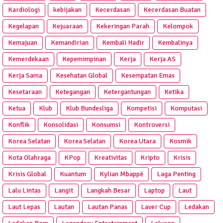
Kardiologi
kebijakan
Kecerdasan
Kecerdasan Buatan
Kegelapan
Kejuaraan
Kekeringan Parah
Kelompok
Kemajuan
Kemandirian
Kembali Hadir
Kembalinya
Kemerdekaan
Kepemimpinan
Kerja
Kerja AS
Kerja Sama
Kesehatan Global
Kesempatan Emas
Kesetaraan
Ketegangan
Ketergantungan
Ketika
Ketua
Klub
Klub Bundesliga
Kompetisi
Komputasi
Konflik
Konsolidasi
Konsumsi
Kontroversi
Korea Selatan
Korea Selatan
Korea Utara
Kosmik
Kota Olahraga
KPop
Kreativitas
Kripto
Krisis
Krisis Global
Kuantum
Kylian Mbappé
Laga Penting
Lalu Lintas
Langit
Langkah Besar
Laptop
Laut
Laut Lepas
Lautan
Lautan Panas
Laver Cup
Ledakan