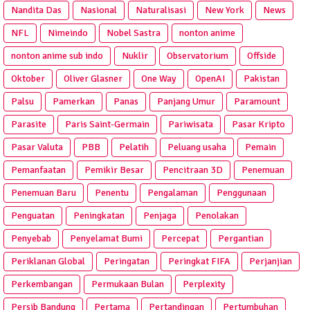
Nandita Das
Nasional
Naturalisasi
New York
News
NFL
Nimeindo
Nobel Sastra
nonton anime
nonton anime sub indo
Nuklir
Observatorium
Offside
Oktober
Oliver Glasner
One Way
OpenAI
Pakistan
Palsu
Pamerkan
Panas
Panjang Umur
Paramount
Parasite
Paris Saint-Germain
Pariwisata
Pasar Kripto
Pasar Valuta
PBB
Pelatih
Peluang usaha
Pemain
Pemanfaatan
Pemikir Besar
Pencitraan 3D
Penemuan
Penemuan Baru
Penentu
Pengalaman
Penggunaan
Penguatan
Peningkatan
Penjaga
Penolakan
Penyebab
Penyelamat Bumi
Percepat
Pergantian
Periklanan Global
Peringatan
Peringkat FIFA
Perjanjian
Perkembangan
Permukaan Bulan
Perplexity
Persib Bandung
Pertama
Pertandingan
Pertumbuhan