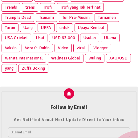
Trends
trens
Trofi
Trofi yang Tak Terlihat
Trump Is Dead
Tsunami
Tur Pra‑Musim
Turnamen
Turun
Uang
UEFA
untuk
Upaya Kembal
USA Cricket
Usai
USD 63.000
Usulan
Utama
Vaksin
Vera C. Rubin
Video
viral
Vlogger
Wanita Internasional
Wellness Global
Wuling
XAU/USD
yang
Zuffa Boxing
Follow by Email
Get Notified About Next Update Direct to Your inbox