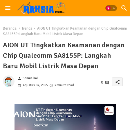
Beranda
Trends
AION UT Tingkatkan Keamanan dengan Chip Qualcomm
SA8155P: Langkah Baru Mobil Listrik Masa Depan
AION UT Tingkatkan Keamanan dengan
Chip Qualcomm SA8155P: Langkah
Baru Mobil Listrik Masa Depan
Semua hal
person
share
0
Agustus 04, 2025
3 minute read