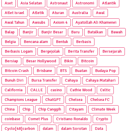
Aset
Asia Selatan
Astronaut
Astronomi
Atlantik
Atlet Israel
Atletik
Aturan
Australia
Awal
Awal Tahun
Awsubs
Axiom 4
Ayatollah Ali Khamenei
Balap
Banjir
Banjir Besar
Baru
Batalkan
Bawah
Belgia
Bencana alam
Bentuk
Berbasis
Berbasis Logam
Bergejolak
Berita Transfer
Bersejarah
Bersiap
Besar Hollywood
Bikin
Bitcoin
Bitcoin Crash
Brisbane
BTS
Buatan
Budaya Pop
Bunuh Diri
Bursa Transfer
Cahaya
Cahaya Matahari
California
CALLE
casino
Cathie Wood
Celtic
Champions League
ChatGPT
Chelsea
Chelsea FC
China
Chip
Chip Canggih
Citayam
Climate Week
coinbase
Comet Plus
Cristiano Ronaldo
Crypto
Cyclo[48]carbon
dalam
dalam Sorotan
Data