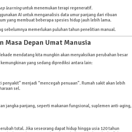
ep learning
untuk menemukan terapi regeneratif.
ggunakan AI untuk menganalisis data umur panjang dari ribuan
um yang membuat beberapa spesies hidup jauh lebih lama.
yang sebelumnya memerlukan puluhan tahun penelitian manual.
an Masa Depan Umat Manusia
a dekade mendatang kita mungkin akan menyaksikan perubahan besar
 kemungkinan yang sedang diprediksi antara lain:
ti penyakit” menjadi “mencegah penuaan”. Rumah sakit akan lebih
haraan sel.
an jangka panjang, seperti makanan fungsional, suplemen anti-aging,
erubah total. Jika seseorang dapat hidup hingga usia 120 tahun