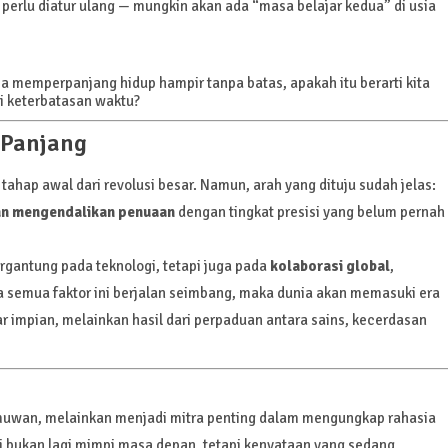
perlu diatur ulang — mungkin akan ada “masa belajar kedua” di usia
sa memperpanjang hidup hampir tanpa batas, apakah itu berarti kita
i keterbatasan waktu?
 Panjang
 tahap awal dari revolusi besar. Namun, arah yang dituju sudah jelas:
n mengendalikan penuaan
dengan tingkat presisi yang belum pernah
rgantung pada teknologi, tetapi juga pada
kolaborasi global
,
ka semua faktor ini berjalan seimbang, maka dunia akan memasuki era
r impian, melainkan hasil dari perpaduan antara sains, kecerdasan
lmuwan, melainkan menjadi mitra penting dalam mengungkap rahasia
ni bukan lagi mimpi masa depan, tetapi kenyataan yang sedang