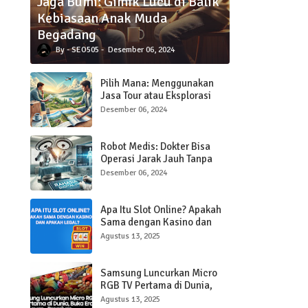
Jaga Bumi: Gimik Lucu di Balik
Kebiasaan Anak Muda
Begadang
SEO505
Desember 06, 2024
Pilih Mana: Menggunakan
Jasa Tour atau Eksplorasi
Sendiri Saat Traveling?
Desember 06, 2024
Robot Medis: Dokter Bisa
Operasi Jarak Jauh Tanpa
Hadir di Ruangan
Desember 06, 2024
Apa Itu Slot Online? Apakah
Sama dengan Kasino dan
Apakah Legal?
Agustus 13, 2025
Samsung Luncurkan Micro
RGB TV Pertama di Dunia,
Buka Era Baru Layar Ultra-
Agustus 13, 2025