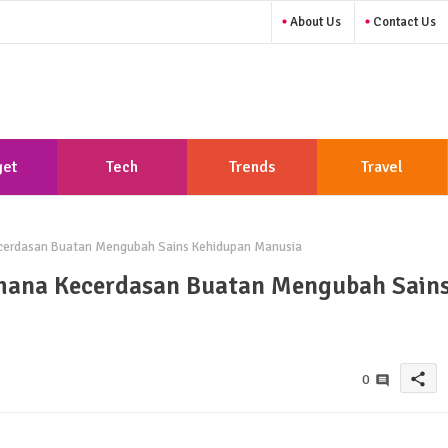
About Us
Contact Us
et
Tech
Trends
Travel
ecerdasan Buatan Mengubah Sains Kehidupan Manusia
imana Kecerdasan Buatan Mengubah Sain
share
0