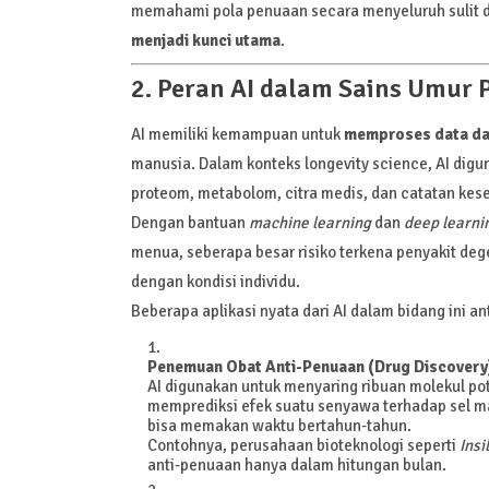
memahami pola penuaan secara menyeluruh sulit di
menjadi kunci utama
.
2. Peran AI dalam Sains Umur 
AI memiliki kemampuan untuk
memproses data da
manusia. Dalam konteks longevity science, AI digu
proteom, metabolom, citra medis, dan catatan kese
Dengan bantuan
machine learning
dan
deep learni
menua, seberapa besar risiko terkena penyakit deg
dengan kondisi individu.
Beberapa aplikasi nyata dari AI dalam bidang ini ant
Penemuan Obat Anti-Penuaan (Drug Discovery
AI digunakan untuk menyaring ribuan molekul po
memprediksi efek suatu senyawa terhadap sel m
bisa memakan waktu bertahun-tahun.
Contohnya, perusahaan bioteknologi seperti
Insi
anti-penuaan hanya dalam hitungan bulan.