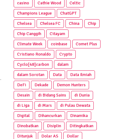
casino
Cathie Wood
Celtic
Champions League
ChatGPT
Chelsea
Chelsea FC
China
Chip
Chip Canggih
Citayam
Climate Week
coinbase
Comet Plus
Cristiano Ronaldo
Crypto
Cyclo[48]carbon
dalam
dalam Sorotan
Data
Data Ilmiah
DeFi
Dekade
Demon Hunters
Desain
di Bidang Sains
di Dunia
di Liga
di Mars
di Pulau Dewata
Digital
Dihancurkan
Dinamika
Dinobatkan
Disiplin
Ditingkatkan
Ditunjuk
Dolar AS
Dollar