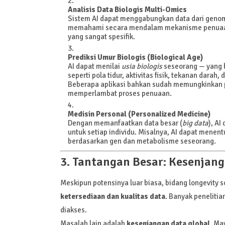
Analisis Data Biologis Multi-Omics
Sistem AI dapat menggabungkan data dari genom 
memahami secara mendalam mekanisme penuaa
yang sangat spesifik.
Prediksi Umur Biologis (Biological Age)
AI dapat menilai
usia biologis
seseorang — yang b
seperti pola tidur, aktivitas fisik, tekanan darah,
Beberapa aplikasi bahkan sudah memungkinkan
memperlambat proses penuaan.
Medisin Personal (Personalized Medicine)
Dengan memanfaatkan data besar (
big data
), AI
untuk setiap individu. Misalnya, AI dapat menen
berdasarkan gen dan metabolisme seseorang.
3. Tantangan Besar: Kesenjang
Meskipun potensinya luar biasa, bidang longevity
ketersediaan dan kualitas data
. Banyak penelitian
diakses.
Masalah lain adalah
kesenjangan data global
. Ma