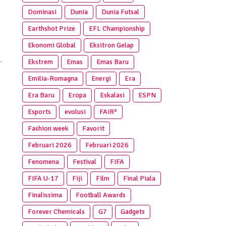
Dominasi
Dunia
Dunia Futsal
Earthshot Prize
EFL Championship
Ekonomi Global
Eksitron Gelap
Ekstrem
Emas
Emas Baru
Emilia-Romagna
Energi
Era
Era Baru
Eropa
Eskalasi
ESPN
Esports
evolusi
FAIR²
Fashion week
Favorit
Februari 2026
Februari 2026
Fenomena
Festival
FIFA
FIFA U-17
Fiji
Film
Final Piala
Finalissima
Football Awards
Forever Chemicals
G7
Gadgets