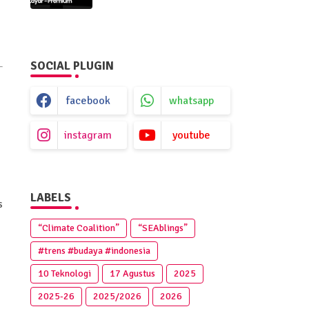
Premium
SOCIAL PLUGIN
facebook
whatsapp
instagram
youtube
LABELS
s
“Climate Coalition”
“SEAblings”
#trens #budaya #indonesia
10 Teknologi
17 Agustus
2025
2025‑26
2025/2026
2026