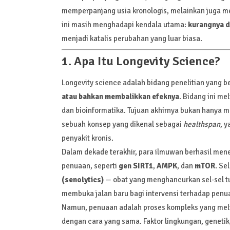
memperpanjang usia kronologis, melainkan juga me
ini masih menghadapi kendala utama:
kurangnya da
menjadi katalis perubahan yang luar biasa.
1. Apa Itu Longevity Science?
Longevity science adalah bidang penelitian yang 
atau bahkan membalikkan efeknya
. Bidang ini me
dan bioinformatika. Tujuan akhirnya bukan hanya m
sebuah konsep yang dikenal sebagai
healthspan
, 
penyakit kronis.
Dalam dekade terakhir, para ilmuwan berhasil men
penuaan, seperti
gen SIRT1
,
AMPK
, dan
mTOR
. Se
(senolytics)
— obat yang menghancurkan sel-sel tua
membuka jalan baru bagi intervensi terhadap penua
Namun, penuaan adalah proses kompleks yang meliba
dengan cara yang sama. Faktor lingkungan, genetik,