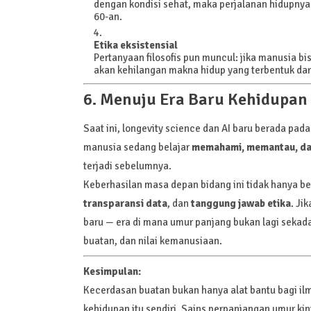
dengan kondisi sehat, maka perjalanan hidupnya 
60-an.
Etika eksistensial
Pertanyaan filosofis pun muncul: jika manusia bi
akan kehilangan makna hidup yang terbentuk dar
6. Menuju Era Baru Kehidupan
Saat ini, longevity science dan AI baru berada pada
manusia sedang belajar
memahami, memantau, da
terjadi sebelumnya.
Keberhasilan masa depan bidang ini tidak hanya be
transparansi data
, dan
tanggung jawab etika
. Ji
baru — era di mana umur panjang bukan lagi sekada
buatan, dan nilai kemanusiaan.
Kesimpulan:
Kecerdasan buatan bukan hanya alat bantu bagi i
kehidupan itu sendiri. Sains perpanjangan umur ki