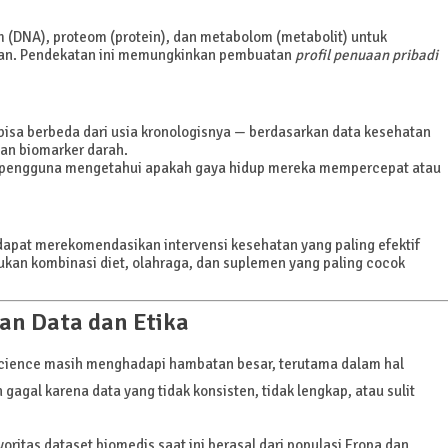
(DNA), proteom (protein), dan metabolom (metabolit) untuk
n. Pendekatan ini memungkinkan pembuatan
profil penuaan pribadi
isa berbeda dari usia kronologisnya — berdasarkan data kesehatan
 dan biomarker darah.
 pengguna mengetahui apakah gaya hidup mereka mempercepat atau
 dapat merekomendasikan intervensi kesehatan yang paling efektif
tukan kombinasi diet, olahraga, dan suplemen yang paling cocok
an Data dan Etika
 science masih menghadapi hambatan besar, terutama dalam hal
 gagal karena data yang tidak konsisten, tidak lengkap, atau sulit
yoritas dataset biomedis saat ini berasal dari populasi Eropa dan