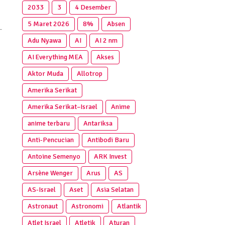
2033
3
4 Desember
5 Maret 2026
8%
Absen
Adu Nyawa
AI
AI 2 nm
AI Everything MEA
Akses
Aktor Muda
Allotrop
Amerika Serikat
Amerika Serikat–Israel
Anime
anime terbaru
Antariksa
Anti‑Pencucian
Antibodi Baru
Antoine Semenyo
ARK Invest
Arsène Wenger
Arus
AS
AS-Israel
Aset
Asia Selatan
Astronaut
Astronomi
Atlantik
Atlet Israel
Atletik
Aturan