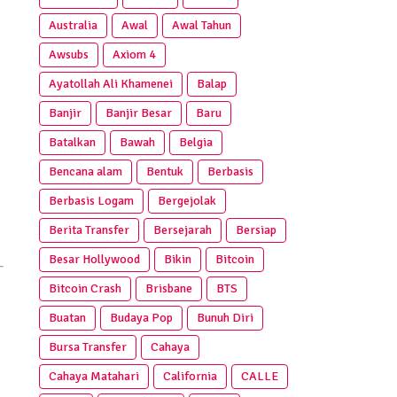
Australia
Awal
Awal Tahun
Awsubs
Axiom 4
Ayatollah Ali Khamenei
Balap
Banjir
Banjir Besar
Baru
Batalkan
Bawah
Belgia
Bencana alam
Bentuk
Berbasis
Berbasis Logam
Bergejolak
Berita Transfer
Bersejarah
Bersiap
Besar Hollywood
Bikin
Bitcoin
Bitcoin Crash
Brisbane
BTS
Buatan
Budaya Pop
Bunuh Diri
Bursa Transfer
Cahaya
Cahaya Matahari
California
CALLE