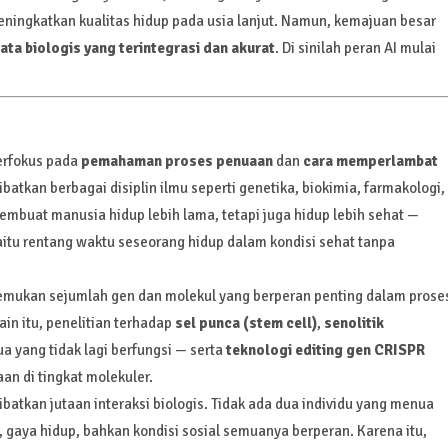
ningkatkan kualitas hidup pada usia lanjut. Namun, kemajuan besar
ta biologis yang terintegrasi dan akurat
. Di sinilah peran AI mulai
berfokus pada
pemahaman proses penuaan
dan
cara memperlambat
libatkan berbagai disiplin ilmu seperti genetika, biokimia, farmakologi,
embuat manusia hidup lebih lama, tetapi juga hidup lebih sehat —
yaitu rentang waktu seseorang hidup dalam kondisi sehat tanpa
emukan sejumlah gen dan molekul yang berperan penting dalam prose
lain itu, penelitian terhadap
sel punca (stem cell)
,
senolitik
 yang tidak lagi berfungsi — serta
teknologi editing gen CRISPR
an di tingkat molekuler.
tkan jutaan interaksi biologis. Tidak ada dua individu yang menua
 gaya hidup, bahkan kondisi sosial semuanya berperan. Karena itu,