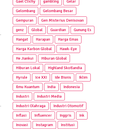
Gael Clichy
gambling
Gelar
Gelombang
Gelombang Besar
Gempuran
Gen Misterius Denisovan
genz
Global
Guardian
Gunung Es
Hangat
Harapan
Harga Emas
Harga Karbon Global
Hawk-Eye
He Jiankui
Hiburan Global
Hiburan Lokal
Highland Skotlandia
Hyrule
Ice XXI
Ide Bisnis
Iklim
Ilmu Kuantum
India
Indonesia
Industri
Industri Media
Industri Olahraga
Industri Otomotif
Inflasi
Influencer
Inggris
Ink
Inovasi
Instagram
Institusi