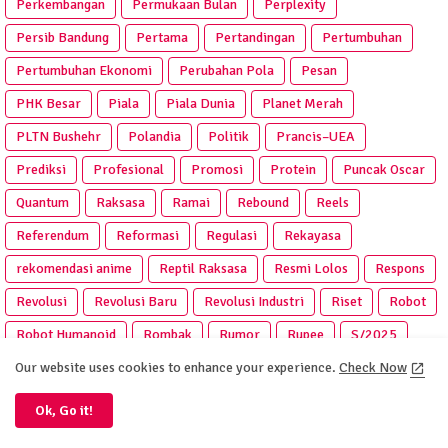
Perkembangan
Permukaan Bulan
Perplexity
Persib Bandung
Pertama
Pertandingan
Pertumbuhan
Pertumbuhan Ekonomi
Perubahan Pola
Pesan
PHK Besar
Piala
Piala Dunia
Planet Merah
PLTN Bushehr
Polandia
Politik
Prancis–UEA
Prediksi
Profesional
Promosi
Protein
Puncak Oscar
Quantum
Raksasa
Ramai
Rebound
Reels
Referendum
Reformasi
Regulasi
Rekayasa
rekomendasi anime
Reptil Raksasa
Resmi Lolos
Respons
Revolusi
Revolusi Baru
Revolusi Industri
Riset
Robot
Robot Humanoid
Rombak
Rumor
Rupee
S/2025
Sabuk Kejuaraan
Saham
Sains
Sanksi
Sanremo
Our website uses cookies to enhance your experience.
Check Now
Satelit
SEA Games
Semakin
Semakin Panas
Ok, Go it!
Sentinel-6B
Sepak Bola
Serangan
Serangan Udara