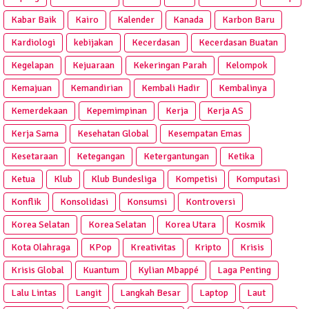
Kabar Baik
Kairo
Kalender
Kanada
Karbon Baru
Kardiologi
kebijakan
Kecerdasan
Kecerdasan Buatan
Kegelapan
Kejuaraan
Kekeringan Parah
Kelompok
Kemajuan
Kemandirian
Kembali Hadir
Kembalinya
Kemerdekaan
Kepemimpinan
Kerja
Kerja AS
Kerja Sama
Kesehatan Global
Kesempatan Emas
Kesetaraan
Ketegangan
Ketergantungan
Ketika
Ketua
Klub
Klub Bundesliga
Kompetisi
Komputasi
Konflik
Konsolidasi
Konsumsi
Kontroversi
Korea Selatan
Korea Selatan
Korea Utara
Kosmik
Kota Olahraga
KPop
Kreativitas
Kripto
Krisis
Krisis Global
Kuantum
Kylian Mbappé
Laga Penting
Lalu Lintas
Langit
Langkah Besar
Laptop
Laut