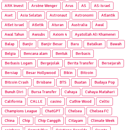
ARK Invest
Arsène Wenger
Arus
AS
AS-Israel
Aset
Asia Selatan
Astronaut
Astronomi
Atlantik
Atlet Israel
Atletik
Aturan
Australia
Awal
Awal Tahun
Awsubs
Axiom 4
Ayatollah Ali Khamenei
Balap
Banjir
Banjir Besar
Baru
Batalkan
Bawah
Belgia
Bencana alam
Bentuk
Berbasis
Berbasis Logam
Bergejolak
Berita Transfer
Bersejarah
Bersiap
Besar Hollywood
Bikin
Bitcoin
Bitcoin Crash
Brisbane
BTS
Buatan
Budaya Pop
Bunuh Diri
Bursa Transfer
Cahaya
Cahaya Matahari
California
CALLE
casino
Cathie Wood
Celtic
Champions League
ChatGPT
Chelsea
Chelsea FC
China
Chip
Chip Canggih
Citayam
Climate Week