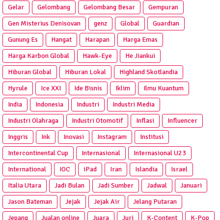
Gelar
Gelombang
Gelombang Besar
Gempuran
Gen Misterius Denisovan
genz
Global
Guardian
Gunung Es
Hangat
Harapan
Harga Emas
Harga Karbon Global
Hawk-Eye
He Jiankui
Hiburan Global
Hiburan Lokal
Highland Skotlandia
Hyrule
Ice XXI
Ide Bisnis
Iklim
Ilmu Kuantum
India
Indonesia
Industri
Industri Media
Industri Olahraga
Industri Otomotif
Inflasi
Influencer
Inggris
Ink
Inovasi
Instagram
Institusi
Intercontinental Cup
Internasional
Internasional U23
International
IOC
iPad
Iran
Islandia
Israel
Italia Utara
Jadi Bulan
Jadi Sumber
Jadwal
Januari
Jason Bateman
Jejak
Jejak Air
Jelang Putaran
Jepang
Jualan online
Juara
Juri
K-Content
K-Pop