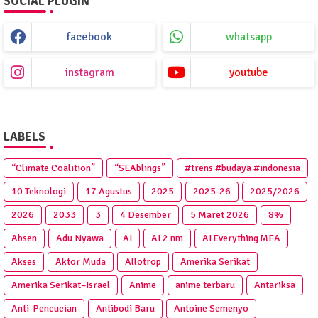
SOCIAL PLUGIN
facebook
whatsapp
instagram
youtube
LABELS
“Climate Coalition”
“SEAblings”
#trens #budaya #indonesia
10 Teknologi
17 Agustus
2025
2025‑26
2025/2026
2026
2033
3
4 Desember
5 Maret 2026
8%
Absen
Adu Nyawa
AI
AI 2 nm
AI Everything MEA
Akses
Aktor Muda
Allotrop
Amerika Serikat
Amerika Serikat–Israel
Anime
anime terbaru
Antariksa
Anti‑Pencucian
Antibodi Baru
Antoine Semenyo