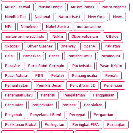
Music Festival
Musim Dingin
Musim Panas
Naira Nigeria
Nandita Das
Nasional
Naturalisasi
New York
News
NFL
Nimeindo
Nobel Sastra
nonton anime
nonton anime sub indo
Nuklir
Observatorium
Offside
Oktober
Oliver Glasner
One Way
OpenAI
Pakistan
Palsu
Pamerkan
Panas
Panjang Umur
Paramount
Parasite
Paris Saint-Germain
Pariwisata
Pasar Kripto
Pasar Valuta
PBB
Pelatih
Peluang usaha
Pemain
Pemanfaatan
Pemikir Besar
Pencitraan 3D
Penemuan
Penemuan Baru
Penentu
Pengalaman
Penggunaan
Penguatan
Peningkatan
Penjaga
Penolakan
Penyebab
Penyelamat Bumi
Percepat
Pergantian
Periklanan Global
Peringatan
Peringkat FIFA
Perjanjian