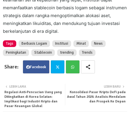
memanfaatkan stablecoin berbasis logam sebagai instrumen
strategis dalam rangka mengoptimalkan alokasi aset,
meningkatkan likuiditas, dan mendukung tujuan investasi
berkelanjutan di era digital.
Tags
Berbasis Logam
Institusi
Minat
News
Peningkatan
Stablecoin
trending
Trends
Facebook
Twit
Wha
LEBIH LAMA
LEBIH BARU
Regulasi Anti‑Pencucian Uang yang
Konsolidasi Pasar Kripto DeFi pada
ter
tsa
Ditingkatkan di Korea Selatan:
Awal Tahun 2026: Analisis Mendalam
Implikasi bagi Industri Kripto dan
dan Prospek Ke Depan
Pasar Keuangan Global
pp