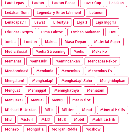
Laut Lepas
Lautan
Lautan Panas
Laver Cup
Ledakan
Ledakan Bom
Legendary Entertainment
Lelucon
Lenacapavir
Lewat
Lifestyle
Liga 1
Liga Inggris
Likuidasi Kripto
Lima Faktor
Limbah Makanan
Live
lomba
London
Makna
Masa Depan
Material Super
Media Sosial
Media Streaming
Medis
Meksiko
Memanas
Memasuki
Memindahkan
Mencapai Rekor
Mendominasi
Mendunia
Menembus
Menembus Es
Mengalami
Menghadapi
Menghadapi Suhu
Menghidupkan
Menguat
Meninggal
Meningkatnya
Menjalani
Menjuarai
Menuai
Menuju
mesin slot
Michael B. Jordan
Milik
Militer
Minat
Mineral Kritis
Misi
Misteri
MLB
MLS
Mobil
Mobil Listrik
Monero
Mongolia
Morgan Riddle
Moskow