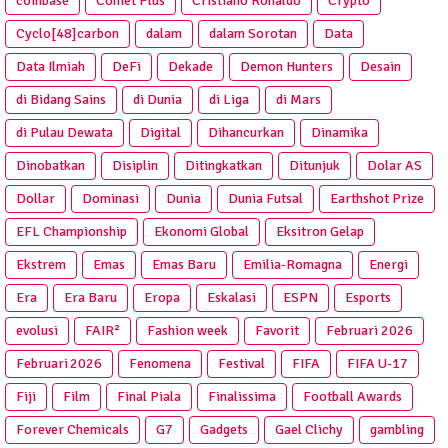
coinbase
Comet Plus
Cristiano Ronaldo
Crypto
Cyclo[48]carbon
dalam
dalam Sorotan
Data
Data Ilmiah
DeFi
Dekade
Demon Hunters
Desain
di Bidang Sains
di Dunia
di Liga
di Mars
di Pulau Dewata
Digital
Dihancurkan
Dinamika
Dinobatkan
Disiplin
Ditingkatkan
Ditunjuk
Dolar AS
Dollar
Dominasi
Dunia
Dunia Futsal
Earthshot Prize
EFL Championship
Ekonomi Global
Eksitron Gelap
Ekstrem
Emas
Emas Baru
Emilia-Romagna
Energi
Era
Era Baru
Eropa
Eskalasi
ESPN
Esports
evolusi
FAIR²
Fashion week
Favorit
Februari 2026
Februari 2026
Fenomena
Festival
FIFA
FIFA U-17
Fiji
Film
Final Piala
Finalissima
Football Awards
Forever Chemicals
G7
Gadgets
Gael Clichy
gambling