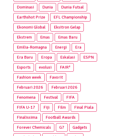
Dominasi
Dunia
Dunia Futsal
Earthshot Prize
EFL Championship
Ekonomi Global
Eksitron Gelap
Ekstrem
Emas
Emas Baru
Emilia-Romagna
Energi
Era
Era Baru
Eropa
Eskalasi
ESPN
Esports
evolusi
FAIR²
Fashion week
Favorit
Februari 2026
Februari 2026
Fenomena
Festival
FIFA
FIFA U-17
Fiji
Film
Final Piala
Finalissima
Football Awards
Forever Chemicals
G7
Gadgets