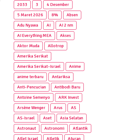
-
2033
3
4 Desember
5 Maret 2026
8%
Absen
Adu Nyawa
AI
AI 2 nm
AI Everything MEA
Akses
Aktor Muda
Allotrop
Amerika Serikat
Amerika Serikat–Israel
Anime
anime terbaru
Antariksa
Anti‑Pencucian
Antibodi Baru
Antoine Semenyo
ARK Invest
Arsène Wenger
Arus
AS
AS-Israel
Aset
Asia Selatan
Astronaut
Astronomi
Atlantik
Atlet Israel
Atletik
Aturan