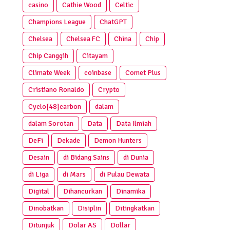
casino
Cathie Wood
Celtic
Champions League
ChatGPT
Chelsea
Chelsea FC
China
Chip
Chip Canggih
Citayam
Climate Week
coinbase
Comet Plus
Cristiano Ronaldo
Crypto
Cyclo[48]carbon
dalam
dalam Sorotan
Data
Data Ilmiah
DeFi
Dekade
Demon Hunters
Desain
di Bidang Sains
di Dunia
di Liga
di Mars
di Pulau Dewata
Digital
Dihancurkan
Dinamika
Dinobatkan
Disiplin
Ditingkatkan
Ditunjuk
Dolar AS
Dollar