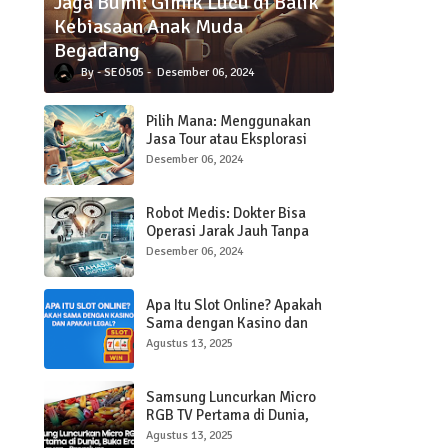
Jaga Bumi: Gimik Lucu di Balik
Kebiasaan Anak Muda
Begadang
SEO505
Desember 06, 2024
Pilih Mana: Menggunakan
Jasa Tour atau Eksplorasi
Sendiri Saat Traveling?
Desember 06, 2024
Robot Medis: Dokter Bisa
Operasi Jarak Jauh Tanpa
Hadir di Ruangan
Desember 06, 2024
Apa Itu Slot Online? Apakah
Sama dengan Kasino dan
Apakah Legal?
Agustus 13, 2025
Samsung Luncurkan Micro
RGB TV Pertama di Dunia,
Buka Era Baru Layar Ultra-
Agustus 13, 2025