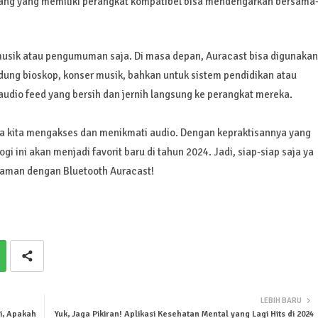
ng yang memiliki perangkat kompatibel bisa mendengarkan bersama
musik atau pengumuman saja. Di masa depan, Auracast bisa digunakan
edung bioskop, konser musik, bahkan untuk sistem pendidikan atau
udio feed yang bersih dan jernih langsung ke perangkat mereka.
ra kita mengakses dan menikmati audio. Dengan kepraktisannya yang
ogi ini akan menjadi favorit baru di tahun 2024. Jadi, siap-siap saja ya
yaman dengan Bluetooth Auracast!
LEBIH BARU
i, Apakah
Yuk, Jaga Pikiran! Aplikasi Kesehatan Mental yang Lagi Hits di 2024