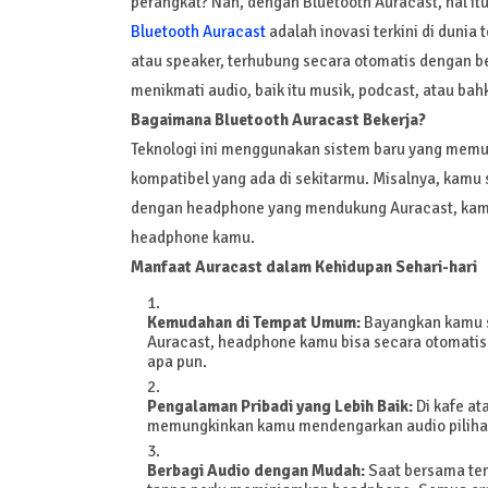
perangkat? Nah, dengan Bluetooth Auracast, hal itu
Bluetooth Auracast
adalah inovasi terkini di duni
atau speaker, terhubung secara otomatis dengan be
menikmati audio, baik itu musik, podcast, atau 
Bagaimana Bluetooth Auracast Bekerja?
Teknologi ini menggunakan sistem baru yang memu
kompatibel yang ada di sekitarmu. Misalnya, kamu
dengan headphone yang mendukung Auracast, kam
headphone kamu.
Manfaat Auracast dalam Kehidupan Sehari-hari
Kemudahan di Tempat Umum:
Bayangkan kamu s
Auracast, headphone kamu bisa secara otomat
apa pun.
Pengalaman Pribadi yang Lebih Baik:
Di kafe at
memungkinkan kamu mendengarkan audio pilihan
Berbagi Audio dengan Mudah:
Saat bersama tem