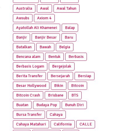
Australia
Awal
Awal Tahun
Awsubs
Axiom 4
Ayatollah Ali Khamenei
Balap
Banjir
Banjir Besar
Baru
Batalkan
Bawah
Belgia
Bencana alam
Bentuk
Berbasis
Berbasis Logam
Bergejolak
Berita Transfer
Bersejarah
Bersiap
Besar Hollywood
Bikin
Bitcoin
Bitcoin Crash
Brisbane
BTS
Buatan
Budaya Pop
Bunuh Diri
Bursa Transfer
Cahaya
Cahaya Matahari
California
CALLE