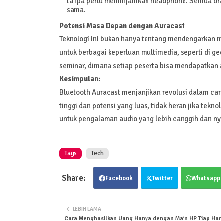
tanpa perlu meminjamkan headphone. Semua ora
sama.
Potensi Masa Depan dengan Auracast
Teknologi ini bukan hanya tentang mendengarkan 
untuk berbagai keperluan multimedia, seperti di g
seminar, dimana setiap peserta bisa mendapatkan a
Kesimpulan:
Bluetooth Auracast menjanjikan revolusi dalam ca
tinggi dan potensi yang luas, tidak heran jika teknol
untuk pengalaman audio yang lebih canggih dan n
Tags
Tech
Facebook
Twitter
Whatsapp
LEBIH LAMA
Cara Menghasilkan Uang Hanya dengan Main HP Tiap Har