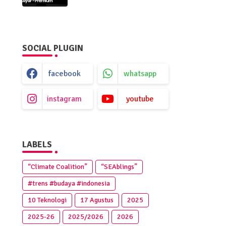
Premium
SOCIAL PLUGIN
facebook
whatsapp
instagram
youtube
LABELS
“Climate Coalition”
“SEAblings”
#trens #budaya #indonesia
10 Teknologi
17 Agustus
2025
2025‑26
2025/2026
2026