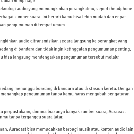
 bukan mimpi lagi!
a teknologi audio yang memungkinkan perangkatmu, seperti headphone
rbagai sumber suara. Ini berarti kamu bisa lebih mudah dan cepat
bahkan pengumuman di tempat umum.
ngkinkan audio ditransmisikan secara langsung ke perangkat yang
 sedang di bandara dan tidak ingin ketinggalan pengumuman penting,
u bisa langsung mendengarkan pengumuman tersebut melalui
edang menunggu boarding di bandara atau di stasiun kereta. Dengan
is menangkap pengumuman tanpa kamu harus mengubah pengaturan
au perpustakaan, dimana biasanya banyak sumber suara, Auracast
mu tanpa terganggu suara latar.
an, Auracast bisa memudahkan berbagi musik atau konten audio lain