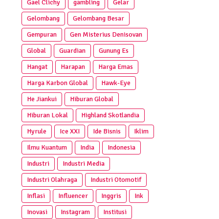
Gael Clichy
gambling
Gelar
Gelombang
Gelombang Besar
Gempuran
Gen Misterius Denisovan
Global
Guardian
Gunung Es
Hangat
Harapan
Harga Emas
Harga Karbon Global
Hawk-Eye
He Jiankui
Hiburan Global
Hiburan Lokal
Highland Skotlandia
Hyrule
Ice XXI
Ide Bisnis
Iklim
Ilmu Kuantum
India
Indonesia
Industri
Industri Media
Industri Olahraga
Industri Otomotif
Inflasi
Influencer
Inggris
Ink
Inovasi
Instagram
Institusi