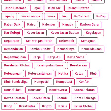
Jason Bateman
Jejak
Jejak Air
Jelang Putaran
Jepang
Jualan online
Juara
Juri
K-Content
K-Pop
Kabar Baik
Kairo
Kalender
Kanada
Karbon Baru
Kardiologi
Kecerdasan
Kecerdasan Buatan
Kegelapan
Kejuaraan
Kekeringan Parah
Kelompok
Kemajuan
Kemandirian
Kembali Hadir
Kembalinya
Kemerdekaan
Kepemimpinan
Kerja
Kerja AS
Kerja Sama
Kesehatan Global
Kesempatan Emas
Kesetaraan
Ketegangan
Ketergantungan
Ketika
Ketua
Klub
Klub Bundesliga
Kompetisi
Komputasi
Konflik
Konsolidasi
Konsumsi
Kontroversi
Korea Selatan
Korea Selatan
Korea Utara
Kosmik
Kota Olahraga
KPop
Kreativitas
Kripto
Krisis
Krisis Global