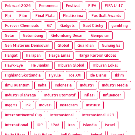
Februari 2026
Fenomena
Festival
FIFA
FIFA U-17
Fiji
Film
Final Piala
Finalissima
Football Awards
Forever Chemicals
G7
Gadgets
Gael Clichy
gambling
Gelar
Gelombang
Gelombang Besar
Gempuran
Gen Misterius Denisovan
Global
Guardian
Gunung Es
Hangat
Harapan
Harga Emas
Harga Karbon Global
Hawk-Eye
He Jiankui
Hiburan Global
Hiburan Lokal
Highland Skotlandia
Hyrule
Ice XXI
Ide Bisnis
Iklim
Ilmu Kuantum
India
Indonesia
Industri
Industri Media
Industri Olahraga
Industri Otomotif
Inflasi
Influencer
Inggris
Ink
Inovasi
Instagram
Institusi
Intercontinental Cup
Internasional
Internasional U23
International
IOC
iPad
Iran
Islandia
Israel
Italia Utara
Jadi Bulan
Jadi Sumber
Jadwal
Januari