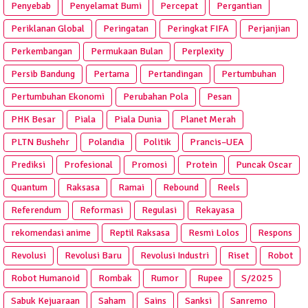
Penyebab
Penyelamat Bumi
Percepat
Pergantian
Periklanan Global
Peringatan
Peringkat FIFA
Perjanjian
Perkembangan
Permukaan Bulan
Perplexity
Persib Bandung
Pertama
Pertandingan
Pertumbuhan
Pertumbuhan Ekonomi
Perubahan Pola
Pesan
PHK Besar
Piala
Piala Dunia
Planet Merah
PLTN Bushehr
Polandia
Politik
Prancis–UEA
Prediksi
Profesional
Promosi
Protein
Puncak Oscar
Quantum
Raksasa
Ramai
Rebound
Reels
Referendum
Reformasi
Regulasi
Rekayasa
rekomendasi anime
Reptil Raksasa
Resmi Lolos
Respons
Revolusi
Revolusi Baru
Revolusi Industri
Riset
Robot
Robot Humanoid
Rombak
Rumor
Rupee
S/2025
Sabuk Kejuaraan
Saham
Sains
Sanksi
Sanremo