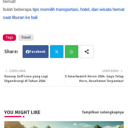
hemat!
Itulah beberapa
tips memilih transportasi, hotel, dan wisata hemat
saat liburan ke bali
Tags
Travel
Facebook
Twit
Wha
LEBIH LAMA
LEBIH BARU
Konsep Self-Love yang Lagi
5 Smartwatch Keren 2024: Gaya Tetap
ter
tsa
Digandrungi di Tahun 2024
Kece, Kesehatan Terpantau!
pp
YOU MIGHT LIKE
Tampilkan selengkapnya