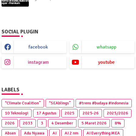
SOCIAL PLUGIN
facebook
whatsapp
instagram
youtube
LABELS
“Climate Coalition”
“SEAblings”
#trens #budaya #indonesia
10 Teknologi
17 Agustus
2025
2025‑26
2025/2026
2026
2033
3
4 Desember
5 Maret 2026
8%
Absen
Adu Nyawa
AI
AI 2 nm
AI Everything MEA