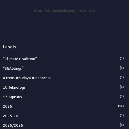
Error:
Tak ada hasil yang ditemukan
Labels
“Climate Coalition”
(1)
“SEAblings”
(1)
#trens #budaya #indonesia
(1)
10 Teknologi
(1)
17 Agustus
(1)
2025
(11)
2025‑26
(1)
2025/2026
(1)