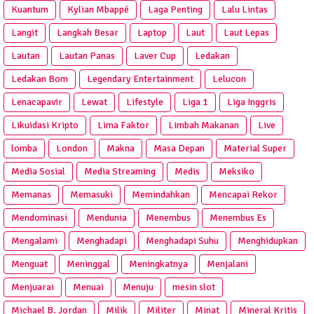
Kuantum
Kylian Mbappé
Laga Penting
Lalu Lintas
Langit
Langkah Besar
Laptop
Laut
Laut Lepas
Lautan
Lautan Panas
Laver Cup
Ledakan
Ledakan Bom
Legendary Entertainment
Lelucon
Lenacapavir
Lewat
Lifestyle
Liga 1
Liga Inggris
Likuidasi Kripto
Lima Faktor
Limbah Makanan
Live
lomba
London
Makna
Masa Depan
Material Super
Media Sosial
Media Streaming
Medis
Meksiko
Memanas
Memasuki
Memindahkan
Mencapai Rekor
Mendominasi
Mendunia
Menembus
Menembus Es
Mengalami
Menghadapi
Menghadapi Suhu
Menghidupkan
Menguat
Meninggal
Meningkatnya
Menjalani
Menjuarai
Menuai
Menuju
mesin slot
Michael B. Jordan
Milik
Militer
Minat
Mineral Kritis