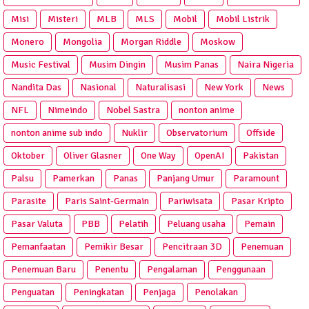
Misi
Misteri
MLB
MLS
Mobil
Mobil Listrik
Monero
Mongolia
Morgan Riddle
Moskow
Music Festival
Musim Dingin
Musim Panas
Naira Nigeria
Nandita Das
Nasional
Naturalisasi
New York
News
NFL
Nimeindo
Nobel Sastra
nonton anime
nonton anime sub indo
Nuklir
Observatorium
Offside
Oktober
Oliver Glasner
One Way
OpenAI
Pakistan
Palsu
Pamerkan
Panas
Panjang Umur
Paramount
Parasite
Paris Saint-Germain
Pariwisata
Pasar Kripto
Pasar Valuta
PBB
Pelatih
Peluang usaha
Pemain
Pemanfaatan
Pemikir Besar
Pencitraan 3D
Penemuan
Penemuan Baru
Penentu
Pengalaman
Penggunaan
Penguatan
Peningkatan
Penjaga
Penolakan