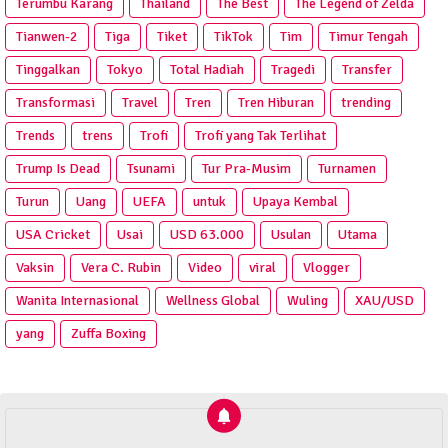
Terumbu Karang
Thailand
The Best
The Legend of Zelda
Tianwen-2
Tiga
Tiket
TikTok
Tim
Timur Tengah
Tinggalkan
Tokyo
Total Hadiah
Tragedi
Transfer
Transformasi
Travel
Tren
Tren Hiburan
trending
Trends
trens
Trofi
Trofi yang Tak Terlihat
Trump Is Dead
Tsunami
Tur Pra‑Musim
Turnamen
Turun
Uang
UEFA
untuk
Upaya Kembal
USA Cricket
Usai
USD 63.000
Usulan
Utama
Vaksin
Vera C. Rubin
Video
viral
Vlogger
Wanita Internasional
Wellness Global
Wuling
XAU/USD
yang
Zuffa Boxing