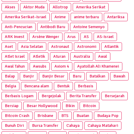
Akses
Aktor Muda
Allotrop
Amerika Serikat
Amerika Serikat–Israel
Anime
anime terbaru
Antariksa
Anti‑Pencucian
Antibodi Baru
Antoine Semenyo
ARK Invest
Arsène Wenger
Arus
AS
AS-Israel
Aset
Asia Selatan
Astronaut
Astronomi
Atlantik
Atlet Israel
Atletik
Aturan
Australia
Awal
Awal Tahun
Awsubs
Axiom 4
Ayatollah Ali Khamenei
Balap
Banjir
Banjir Besar
Baru
Batalkan
Bawah
Belgia
Bencana alam
Bentuk
Berbasis
Berbasis Logam
Bergejolak
Berita Transfer
Bersejarah
Bersiap
Besar Hollywood
Bikin
Bitcoin
Bitcoin Crash
Brisbane
BTS
Buatan
Budaya Pop
Bunuh Diri
Bursa Transfer
Cahaya
Cahaya Matahari