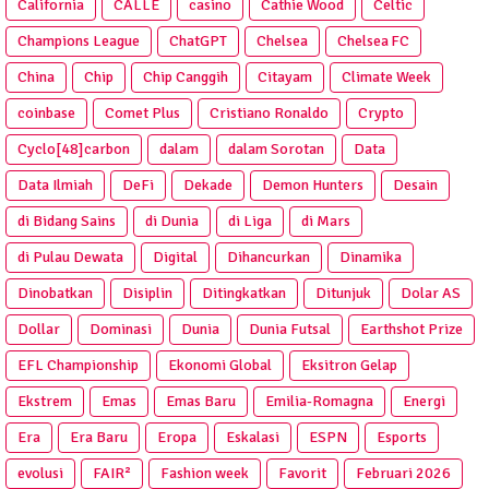
California
CALLE
casino
Cathie Wood
Celtic
Champions League
ChatGPT
Chelsea
Chelsea FC
China
Chip
Chip Canggih
Citayam
Climate Week
coinbase
Comet Plus
Cristiano Ronaldo
Crypto
Cyclo[48]carbon
dalam
dalam Sorotan
Data
Data Ilmiah
DeFi
Dekade
Demon Hunters
Desain
di Bidang Sains
di Dunia
di Liga
di Mars
di Pulau Dewata
Digital
Dihancurkan
Dinamika
Dinobatkan
Disiplin
Ditingkatkan
Ditunjuk
Dolar AS
Dollar
Dominasi
Dunia
Dunia Futsal
Earthshot Prize
EFL Championship
Ekonomi Global
Eksitron Gelap
Ekstrem
Emas
Emas Baru
Emilia-Romagna
Energi
Era
Era Baru
Eropa
Eskalasi
ESPN
Esports
evolusi
FAIR²
Fashion week
Favorit
Februari 2026