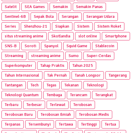
Satelit
SEA Games
Semakin
Semakin Panas
Sentinel-6B
Sepak Bola
Serangan
Serangan Udara
Series
Shenzhou-21
Siapkan
Sistem
Sistem Roket
situs streaming anime
Skotlandia
slot online
Smartphone
SNS-B
Soroti
Spanyol
Squid Game
Stablecoin
Streaming
streaming anime
Sumo
Super-Cerdas
Superkomputer
Tahap Praktis
Tahun 2025
Tahun Internasional
Tak Pernah
Tanah Longsor
Tangerang
Tantangan
Tech
Tegas
Tekanan
Teknologi
Teknologi Quantum
Tembaga
Terancam
Terangkat
Terbaru
Terbesar
Terlewat
Terobosan
Terobosan Baru
Terobosan Ilmiah
Terobosan Medis
Terpanas
Tersembunyi
Tertawa
Tertinggi
Tertua