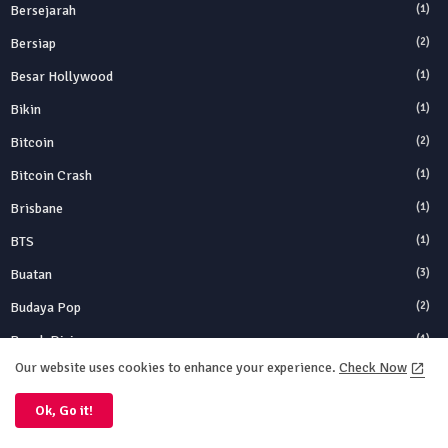
Bersejarah
(1)
Bersiap
(2)
Besar Hollywood
(1)
Bikin
(1)
Bitcoin
(2)
Bitcoin Crash
(1)
Brisbane
(1)
BTS
(1)
Buatan
(3)
Budaya Pop
(2)
Bunuh Diri
(1)
Our website uses cookies to enhance your experience.
Check Now
Bursa Transfer
(2)
Cahaya
(1)
Ok, Go it!
Cahaya Matahari
(1)