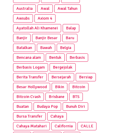
Australia
Awal
Awal Tahun
Awsubs
Axiom 4
Ayatollah Ali Khamenei
Balap
Banjir
Banjir Besar
Baru
Batalkan
Bawah
Belgia
Bencana alam
Bentuk
Berbasis
Berbasis Logam
Bergejolak
Berita Transfer
Bersejarah
Bersiap
Besar Hollywood
Bikin
Bitcoin
Bitcoin Crash
Brisbane
BTS
Buatan
Budaya Pop
Bunuh Diri
Bursa Transfer
Cahaya
Cahaya Matahari
California
CALLE