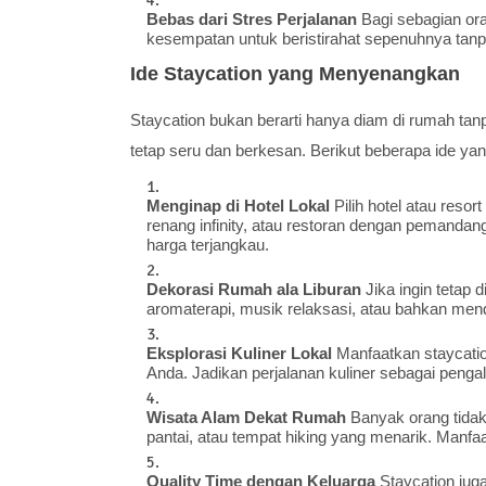
Bebas dari Stres Perjalanan
Bagi sebagian ora
kesempatan untuk beristirahat sepenuhnya tanp
Ide Staycation yang Menyenangkan
Staycation bukan berarti hanya diam di rumah ta
tetap seru dan berkesan. Berikut beberapa ide ya
Menginap di Hotel Lokal
Pilih hotel atau reso
renang infinity, atau restoran dengan pemandan
harga terjangkau.
Dekorasi Rumah ala Liburan
Jika ingin tetap 
aromaterapi, musik relaksasi, atau bahkan men
Eksplorasi Kuliner Lokal
Manfaatkan staycation
Anda. Jadikan perjalanan kuliner sebagai peng
Wisata Alam Dekat Rumah
Banyak orang tidak
pantai, atau tempat hiking yang menarik. Manfa
Quality Time dengan Keluarga
Staycation jug