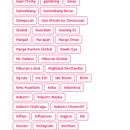
Gael Clichy
gambling
Gelar
Gelombang
Gelombang Besar
Gempuran
Gen Misterius Denisovan
Global
Guardian
Gunung Es
Hangat
Harapan
Harga Emas
Harga Karbon Global
Hawk-Eye
He Jiankui
Hiburan Global
Hiburan Lokal
Highland Skotlandia
Hyrule
Ice XXI
Ide Bisnis
Iklim
Ilmu Kuantum
India
Indonesia
Industri
Industri Media
Industri Olahraga
Industri Otomotif
Inflasi
Influencer
Inggris
Ink
Inovasi
Instagram
Institusi