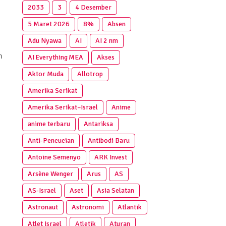
2033
3
4 Desember
5 Maret 2026
8%
Absen
Adu Nyawa
AI
AI 2 nm
n
AI Everything MEA
Akses
Aktor Muda
Allotrop
Amerika Serikat
Amerika Serikat–Israel
Anime
anime terbaru
Antariksa
Anti‑Pencucian
Antibodi Baru
Antoine Semenyo
ARK Invest
Arsène Wenger
Arus
AS
AS-Israel
Aset
Asia Selatan
Astronaut
Astronomi
Atlantik
Atlet Israel
Atletik
Aturan