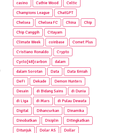
casino
Cathie Wood
Celtic
Champions League
ChatGPT
Chelsea
Chelsea FC
China
Chip
Chip Canggih
Citayam
Climate Week
coinbase
Comet Plus
Cristiano Ronaldo
Crypto
Cyclo[48]carbon
dalam
n
dalam Sorotan
Data
Data Ilmiah
DeFi
Dekade
Demon Hunters
Desain
di Bidang Sains
di Dunia
di Liga
di Mars
di Pulau Dewata
Digital
Dihancurkan
Dinamika
Dinobatkan
Disiplin
Ditingkatkan
Ditunjuk
Dolar AS
Dollar