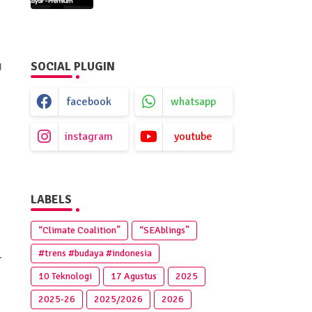
Premium
g
SOCIAL PLUGIN
facebook
whatsapp
instagram
youtube
LABELS
“Climate Coalition”
“SEAblings”
#trens #budaya #indonesia
.
10 Teknologi
17 Agustus
2025
2025‑26
2025/2026
2026