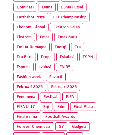
Dominasi
Dunia
Dunia Futsal
Earthshot Prize
EFL Championship
Ekonomi Global
Eksitron Gelap
Ekstrem
Emas
Emas Baru
Emilia-Romagna
Energi
Era
Era Baru
Eropa
Eskalasi
ESPN
Esports
evolusi
FAIR²
Fashion week
Favorit
Februari 2026
Februari 2026
Fenomena
Festival
FIFA
FIFA U-17
Fiji
Film
Final Piala
Finalissima
Football Awards
Forever Chemicals
G7
Gadgets