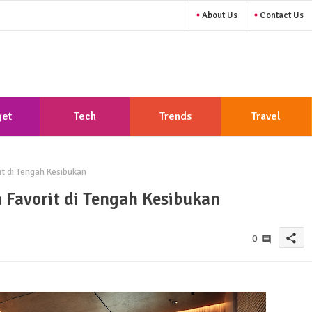
About Us
Contact Us
et
Tech
Trends
Travel
it di Tengah Kesibukan
n Favorit di Tengah Kesibukan
share
0