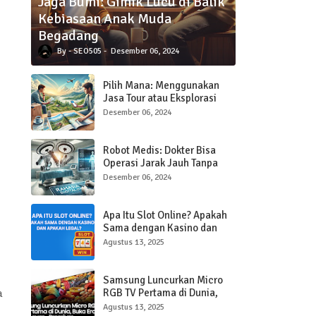
Jaga Bumi: Gimik Lucu di Balik
Kebiasaan Anak Muda
Begadang
SEO505
Desember 06, 2024
Pilih Mana: Menggunakan
Jasa Tour atau Eksplorasi
Sendiri Saat Traveling?
Desember 06, 2024
Robot Medis: Dokter Bisa
Operasi Jarak Jauh Tanpa
Hadir di Ruangan
Desember 06, 2024
Apa Itu Slot Online? Apakah
Sama dengan Kasino dan
Apakah Legal?
Agustus 13, 2025
Samsung Luncurkan Micro
RGB TV Pertama di Dunia,
a
Buka Era Baru Layar Ultra-
Agustus 13, 2025