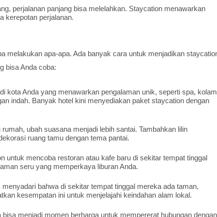
ng, perjalanan panjang bisa melelahkan. Staycation menawarkan
a kerepotan perjalanan.
npa melakukan apa-apa. Ada banyak cara untuk menjadikan staycatio
ng bisa Anda coba:
rt di kota Anda yang menawarkan pengalaman unik, seperti spa, kolam
gan indah. Banyak hotel kini menyediakan paket staycation dengan
di rumah, ubah suasana menjadi lebih santai. Tambahkan lilin
dekorasi ruang tamu dengan tema pantai.
 untuk mencoba restoran atau kafe baru di sekitar tempat tinggal
alaman seru yang memperkaya liburan Anda.
 menyadari bahwa di sekitar tempat tinggal mereka ada taman,
atkan kesempatan ini untuk menjelajahi keindahan alam lokal.
a bisa menjadi momen berharga untuk mempererat hubungan dengan