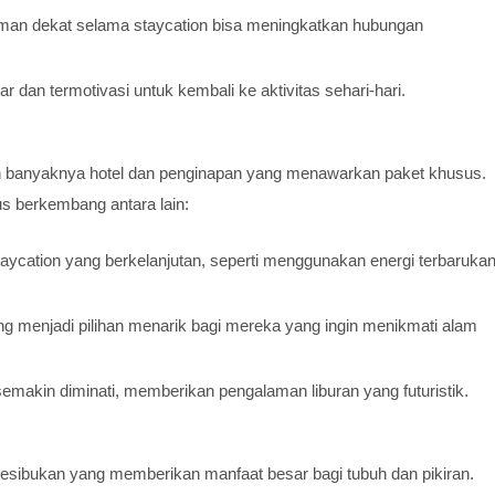
man dekat selama staycation bisa meningkatkan hubungan
r dan termotivasi untuk kembali ke aktivitas sehari-hari.
an banyaknya hotel dan penginapan yang menawarkan paket khusus.
us berkembang antara lain:
ycation yang berkelanjutan, seperti menggunakan energi terbaruka
 menjadi pilihan menarik bagi mereka yang ingin menikmati alam
 semakin diminati, memberikan pengalaman liburan yang futuristik.
h kesibukan yang memberikan manfaat besar bagi tubuh dan pikiran.