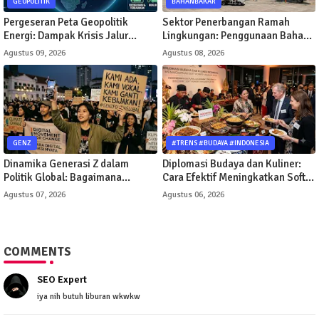
GEOPOLITIK
BAHANBAKAR
Pergeseran Peta Geopolitik
Sektor Penerbangan Ramah
Energi: Dampak Krisis Jalur
Lingkungan: Penggunaan Bahan
Pelayaran Selat Hormuz
Bakar Sintetis untuk
Agustus 09, 2026
Agustus 08, 2026
Terhadap Minyak Dunia
Penerbangan Komersial
GENZ
#TRENS #BUDAYA #INDONESIA
Dinamika Generasi Z dalam
Diplomasi Budaya dan Kuliner:
Politik Global: Bagaimana
Cara Efektif Meningkatkan Soft
Gerakan Digital Mengubah Arah
Power Suatu Negara
Agustus 07, 2026
Agustus 06, 2026
Kebijakan Publik
COMMENTS
SEO Expert
iya nih butuh liburan wkwkw