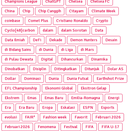
Champions League
ChatGPT
Chelsea
Chelsea FC
China
Chip
Chip Canggih
Citayam
Climate Week
coinbase
Comet Plus
Cristiano Ronaldo
Crypto
Cyclo[48]carbon
dalam
dalam Sorotan
Data
Data Ilmiah
DeFi
Dekade
Demon Hunters
Desain
di Bidang Sains
di Dunia
di Liga
di Mars
di Pulau Dewata
Digital
Dihancurkan
Dinamika
Dinobatkan
Disiplin
Ditingkatkan
Ditunjuk
Dolar AS
Dollar
Dominasi
Dunia
Dunia Futsal
Earthshot Prize
EFL Championship
Ekonomi Global
Eksitron Gelap
Ekstrem
Emas
Emas Baru
Emilia-Romagna
Energi
Era
Era Baru
Eropa
Eskalasi
ESPN
Esports
evolusi
FAIR²
Fashion week
Favorit
Februari 2026
Februari 2026
Fenomena
Festival
FIFA
FIFA U-17