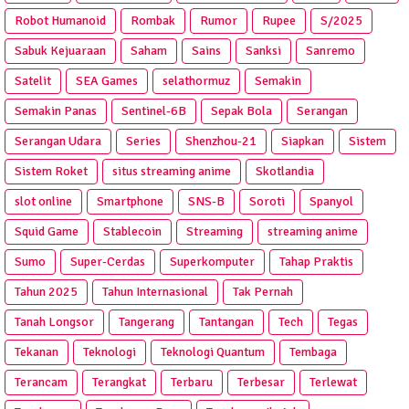
Robot Humanoid
Rombak
Rumor
Rupee
S/2025
Sabuk Kejuaraan
Saham
Sains
Sanksi
Sanremo
Satelit
SEA Games
selathormuz
Semakin
Semakin Panas
Sentinel-6B
Sepak Bola
Serangan
Serangan Udara
Series
Shenzhou-21
Siapkan
Sistem
Sistem Roket
situs streaming anime
Skotlandia
slot online
Smartphone
SNS-B
Soroti
Spanyol
Squid Game
Stablecoin
Streaming
streaming anime
Sumo
Super-Cerdas
Superkomputer
Tahap Praktis
Tahun 2025
Tahun Internasional
Tak Pernah
Tanah Longsor
Tangerang
Tantangan
Tech
Tegas
Tekanan
Teknologi
Teknologi Quantum
Tembaga
Terancam
Terangkat
Terbaru
Terbesar
Terlewat