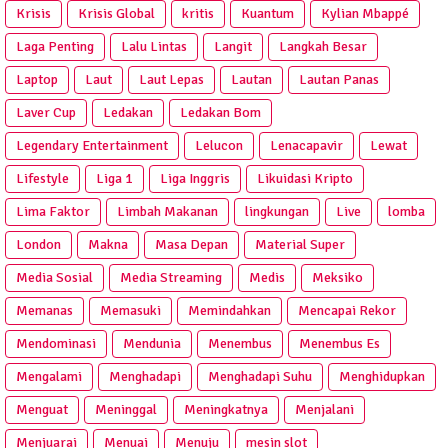
Krisis
Krisis Global
kritis
Kuantum
Kylian Mbappé
Laga Penting
Lalu Lintas
Langit
Langkah Besar
Laptop
Laut
Laut Lepas
Lautan
Lautan Panas
Laver Cup
Ledakan
Ledakan Bom
Legendary Entertainment
Lelucon
Lenacapavir
Lewat
Lifestyle
Liga 1
Liga Inggris
Likuidasi Kripto
Lima Faktor
Limbah Makanan
lingkungan
Live
lomba
London
Makna
Masa Depan
Material Super
Media Sosial
Media Streaming
Medis
Meksiko
Memanas
Memasuki
Memindahkan
Mencapai Rekor
Mendominasi
Mendunia
Menembus
Menembus Es
Mengalami
Menghadapi
Menghadapi Suhu
Menghidupkan
Menguat
Meninggal
Meningkatnya
Menjalani
Menjuarai
Menuai
Menuju
mesin slot