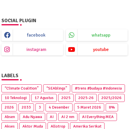
SOCIAL PLUGIN
facebook
whatsapp
instagram
youtube
LABELS
“Climate Coalition”
“SEAblings”
#trens #budaya #indonesia
10 Teknologi
17 Agustus
2025
2025‑26
2025/2026
2026
2033
3
4 Desember
5 Maret 2026
8%
Absen
Adu Nyawa
AI
AI 2 nm
AI Everything MEA
Akses
Aktor Muda
Allotrop
Amerika Serikat