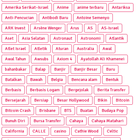
Amerika Serikat–Israel
Anime
anime terbaru
Antariksa
Anti‑Pencucian
Antibodi Baru
Antoine Semenyo
ARK Invest
Arsène Wenger
Arus
AS
AS-Israel
Aset
Asia Selatan
Astronaut
Astronomi
Atlantik
Atlet Israel
Atletik
Aturan
Australia
Awal
Awal Tahun
Awsubs
Axiom 4
Ayatollah Ali Khamenei
bahanbakar
Balap
Banjir
Banjir Besar
Baru
Batalkan
Bawah
Belgia
Bencana alam
Bentuk
Berbasis
Berbasis Logam
Bergejolak
Berita Transfer
Bersejarah
Bersiap
Besar Hollywood
Bikin
Bitcoin
Bitcoin Crash
Brisbane
BTS
Buatan
Budaya Pop
Bunuh Diri
Bursa Transfer
Cahaya
Cahaya Matahari
California
CALLE
casino
Cathie Wood
Celtic