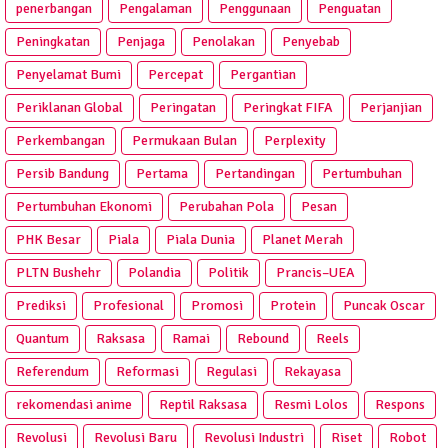
penerbangan
Pengalaman
Penggunaan
Penguatan
Peningkatan
Penjaga
Penolakan
Penyebab
Penyelamat Bumi
Percepat
Pergantian
Periklanan Global
Peringatan
Peringkat FIFA
Perjanjian
Perkembangan
Permukaan Bulan
Perplexity
Persib Bandung
Pertama
Pertandingan
Pertumbuhan
Pertumbuhan Ekonomi
Perubahan Pola
Pesan
PHK Besar
Piala
Piala Dunia
Planet Merah
PLTN Bushehr
Polandia
Politik
Prancis–UEA
Prediksi
Profesional
Promosi
Protein
Puncak Oscar
Quantum
Raksasa
Ramai
Rebound
Reels
Referendum
Reformasi
Regulasi
Rekayasa
rekomendasi anime
Reptil Raksasa
Resmi Lolos
Respons
Revolusi
Revolusi Baru
Revolusi Industri
Riset
Robot