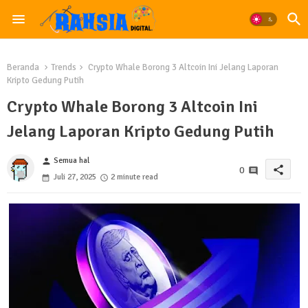
Beranda
Trends
Crypto Whale Borong 3 Altcoin Ini Jelang Laporan
Kripto Gedung Putih
Crypto Whale Borong 3 Altcoin Ini
Jelang Laporan Kripto Gedung Putih
Semua hal
person
share
0
Juli 27, 2025
2 minute read