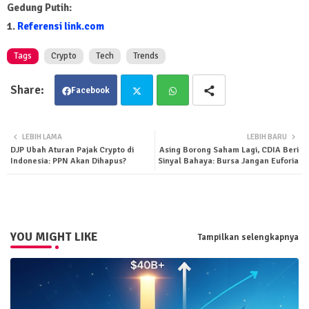
Gedung Putih:
1.
Referensi link.com
Tags
Crypto
Tech
Trends
Facebook
Twit
Wha
LEBIH LAMA
LEBIH BARU
DJP Ubah Aturan Pajak Crypto di
Asing Borong Saham Lagi, CDIA Beri
ter
tsa
Indonesia: PPN Akan Dihapus?
Sinyal Bahaya: Bursa Jangan Euforia
pp
YOU MIGHT LIKE
Tampilkan selengkapnya