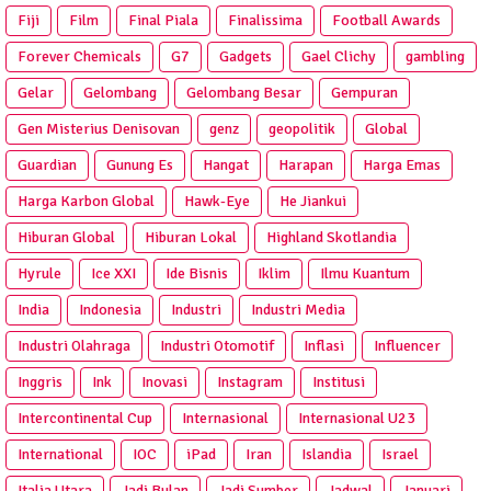
Fiji
Film
Final Piala
Finalissima
Football Awards
Forever Chemicals
G7
Gadgets
Gael Clichy
gambling
Gelar
Gelombang
Gelombang Besar
Gempuran
Gen Misterius Denisovan
genz
geopolitik
Global
Guardian
Gunung Es
Hangat
Harapan
Harga Emas
Harga Karbon Global
Hawk-Eye
He Jiankui
Hiburan Global
Hiburan Lokal
Highland Skotlandia
Hyrule
Ice XXI
Ide Bisnis
Iklim
Ilmu Kuantum
India
Indonesia
Industri
Industri Media
Industri Olahraga
Industri Otomotif
Inflasi
Influencer
Inggris
Ink
Inovasi
Instagram
Institusi
Intercontinental Cup
Internasional
Internasional U23
International
IOC
iPad
Iran
Islandia
Israel
Italia Utara
Jadi Bulan
Jadi Sumber
Jadwal
Januari