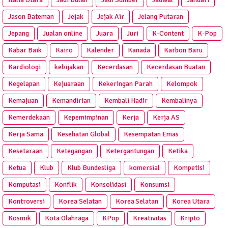
Jason Bateman
Jejak
Jejak Air
Jelang Putaran
Jepang
Jualan online
Juara
Juri
K-Content
K-Pop
Kabar Baik
Kairo
Kalender
Kanada
Karbon Baru
Kardiologi
kebijakan
Kecerdasan
Kecerdasan Buatan
Kegelapan
Kejuaraan
Kekeringan Parah
Kelompok
Kemajuan
Kemandirian
Kembali Hadir
Kembalinya
Kemerdekaan
Kepemimpinan
Kerja
Kerja AS
Kerja Sama
Kesehatan Global
Kesempatan Emas
Kesetaraan
Ketegangan
Ketergantungan
Ketika
Ketua
Klub
Klub Bundesliga
komersial
Kompetisi
Komputasi
Konflik
Konsolidasi
Konsumsi
Kontroversi
Korea Selatan
Korea Selatan
Korea Utara
Kosmik
Kota Olahraga
KPop
Kreativitas
Kripto