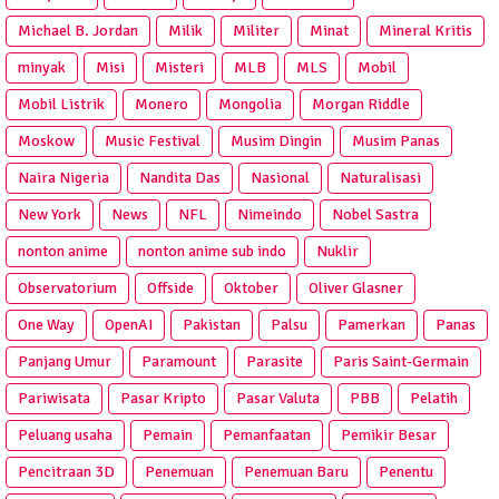
Michael B. Jordan
Milik
Militer
Minat
Mineral Kritis
minyak
Misi
Misteri
MLB
MLS
Mobil
Mobil Listrik
Monero
Mongolia
Morgan Riddle
Moskow
Music Festival
Musim Dingin
Musim Panas
Naira Nigeria
Nandita Das
Nasional
Naturalisasi
New York
News
NFL
Nimeindo
Nobel Sastra
nonton anime
nonton anime sub indo
Nuklir
Observatorium
Offside
Oktober
Oliver Glasner
One Way
OpenAI
Pakistan
Palsu
Pamerkan
Panas
Panjang Umur
Paramount
Parasite
Paris Saint-Germain
Pariwisata
Pasar Kripto
Pasar Valuta
PBB
Pelatih
Peluang usaha
Pemain
Pemanfaatan
Pemikir Besar
Pencitraan 3D
Penemuan
Penemuan Baru
Penentu