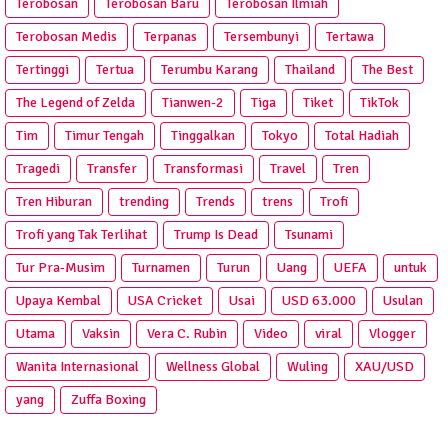
Terobosan
Terobosan Baru
Terobosan Ilmiah
Terobosan Medis
Terpanas
Tersembunyi
Tertawa
Tertinggi
Tertua
Terumbu Karang
Thailand
The Best
The Legend of Zelda
Tianwen-2
Tiga
Tiket
TikTok
Tim
Timur Tengah
Tinggalkan
Tokyo
Total Hadiah
Tragedi
Transfer
Transformasi
Travel
Tren
Tren Hiburan
trending
Trends
trens
Trofi
Trofi yang Tak Terlihat
Trump Is Dead
Tsunami
Tur Pra‑Musim
Turnamen
Turun
Uang
UEFA
untuk
Upaya Kembal
USA Cricket
Usai
USD 63.000
Usulan
Utama
Vaksin
Vera C. Rubin
Video
viral
Vlogger
Wanita Internasional
Wellness Global
Wuling
XAU/USD
yang
Zuffa Boxing